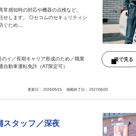
最長10連休／福利厚生充実／平均年収600
る異常感知時の対応や機器の点検など、
任せします。 ◎セコムのセキュリティシ
に防ぐため…
3号のイ／長期キャリア形成のため／職業
後で見
通自動車運転免許（AT限定可）
更新日： 2026/06/15 掲載終了日： 2027/06/30