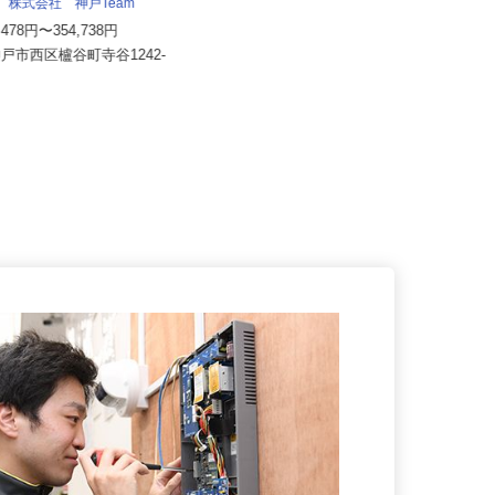
流 株式会社 神戸Team
セコム株式会社
3,478円〜354,738円
月給257,500円以上
神戸市西区櫨谷町寺谷1242-
兵庫県三田市内各所