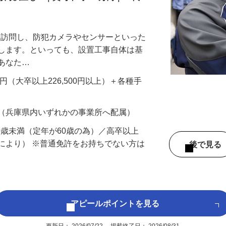
万円以上も！｜賞与平均137万円｜20代3
先を訪問し、防犯カメラやセンサーといった
置します。といっても、設置工事自体は基
、あなた…
700円（大卒以上226,500円以上）＋各種手
 （兵庫県内いずれかの事業所へ配属）
60歳未満（定年が60歳の為）／高卒以上
により） ※普通免許をお持ちでない方は
後で見
アピールポイントを見る