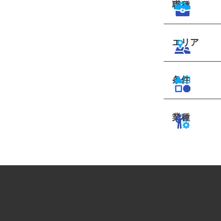
職種
エリア
条件
業種