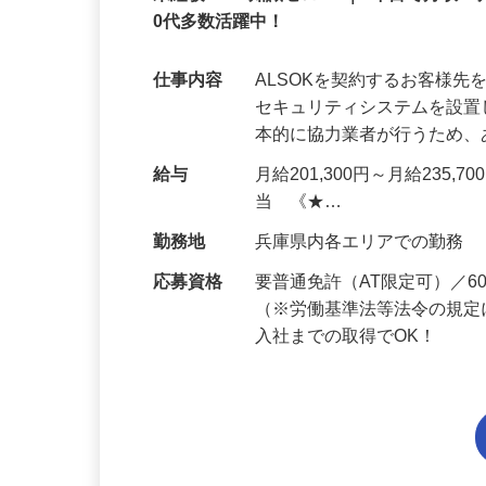
未経験OK・知識ゼロOK｜1年目で月収28
0代多数活躍中！
仕事内容
ALSOKを契約するお客様
セキュリティシステムを設
本的に協力業者が行うため
給与
月給201,300円～月給235,
当 《★…
勤務地
兵庫県内各エリアでの勤務
応募資格
要普通免許（AT限定可）／
（※労働基準法等法令の規定
入社までの取得でOK！