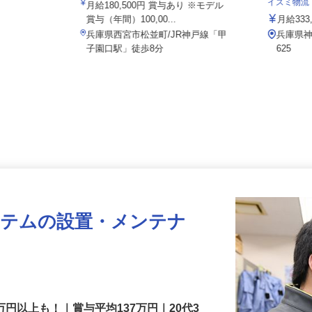
008a
イズミ物
月給180,500円 賞与あり ※モデル
賞与（年間）100,00...
月給33
兵庫県西宮市松並町/JR神戸線「甲
兵庫県
子園口駅」徒歩8分
625
ステムの設置・メンテナ