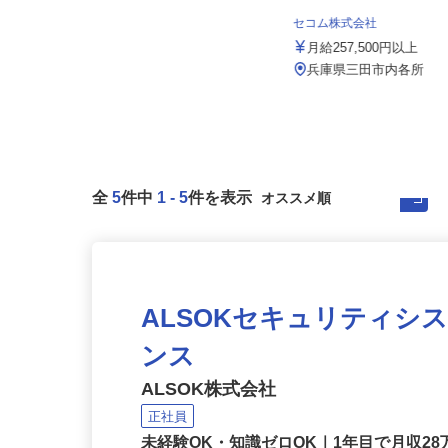
イズミ物流 株式会社 神戸Team
セコム株式会社
月給333,478円〜354,738円
月給257,500円以上
兵庫県神戸市西区櫨谷町寺谷1242-
625
兵庫県三田市内各所
全
5
件中
1
-
5
件を表示
ALSOKセキュリティシ
ンス
ALSOK株式会社
正社員