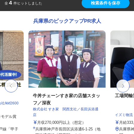
4
検索条件を保存
全
件ヒットしました
兵庫県のピックアップPR求人
牛丼チェーンすき家の店舗スタッ
工場間輸
フ／深夜
kkf2600
株式会社 すき家 関西支社／長田浜添通
店
イズミ物流
 ※モデル賞
月収270,000円以上（想定）
月給333,
神戸線「甲子
兵庫県神戸市長田区浜添通6-1-25（地
兵庫県神