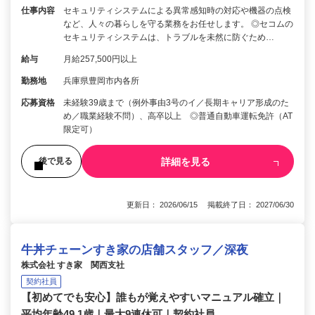
仕事内容
セキュリティシステムによる異常感知時の対応や機器の点検
など、人々の暮らしを守る業務をお任せします。 ◎セコムの
セキュリティシステムは、トラブルを未然に防ぐため…
給与
月給257,500円以上
勤務地
兵庫県豊岡市内各所
応募資格
未経験39歳まで（例外事由3号のイ／長期キャリア形成のた
め／職業経験不問）、高卒以上 ◎普通自動車運転免許（AT
限定可）
詳細を見る
後で見る
更新日： 2026/06/15 掲載終了日： 2027/06/30
牛丼チェーンすき家の店舗スタッフ／深夜
株式会社 すき家 関西支社
契約社員
【初めてでも安心】誰もが覚えやすいマニュアル確立｜
平均年齢49.1歳｜最大9連休可｜契約社員