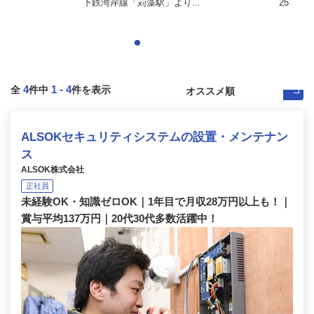
下鉄湾岸線「苅藻駅」より...
25
4
1
-
4
全
件中
件を表示
ALSOKセキュリティシステムの設置・メンテナン
ス
ALSOK株式会社
正社員
未経験OK・知識ゼロOK｜1年目で月収28万円以上も！｜
賞与平均137万円｜20代30代多数活躍中！