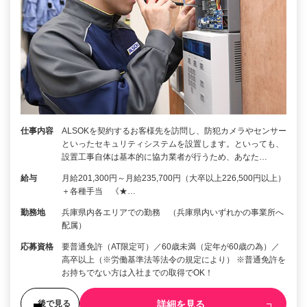
仕事内容
ALSOKを契約するお客様先を訪問し、防犯カメラやセンサー
といったセキュリティシステムを設置します。といっても、
設置工事自体は基本的に協力業者が行うため、あなた…
給与
月給201,300円～月給235,700円（大卒以上226,500円以上）
＋各種手当 《★…
勤務地
兵庫県内各エリアでの勤務 （兵庫県内いずれかの事業所へ
配属）
応募資格
要普通免許（AT限定可）／60歳未満（定年が60歳の為）／
高卒以上（※労働基準法等法令の規定により） ※普通免許を
お持ちでない方は入社までの取得でOK！
詳細を見る
後で見る