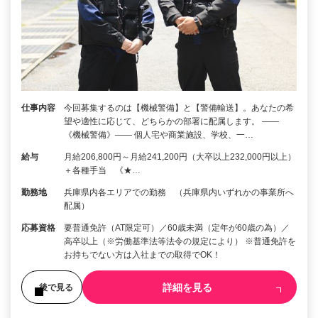
仕事内容
今回募集するのは【機械警備】と【警備輸送】。あなたの希
望や適性に応じて、どちらかの部署に配属します。 ――
《機械警備》―― 個人宅や商業施設、学校、一…
給与
月給206,800円～月給241,200円（大卒以上232,000円以上）
＋各種手当 《★…
勤務地
兵庫県内各エリアでの勤務 （兵庫県内いずれかの事業所へ
配属）
応募資格
要普通免許（AT限定可）／60歳未満（定年が60歳の為）／
高卒以上（※労働基準法等法令の規定により） ※普通免許を
お持ちでない方は入社までの取得でOK！
詳細を見る
後で見る