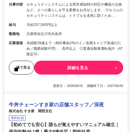
仕事内容
セキュリティシステムによる異常感知時の対応や機器の点検
など、人々の暮らしを守る業務をお任せします。 ◎セコムの
セキュリティシステムは、トラブルを未然に防ぐため…
給与
月給257,500円以上
勤務地
兵庫県加古川市内各所
応募資格
未経験39歳まで（例外事由3号のイ／長期キャリア形成のた
め／職業経験不問）、高卒以上 ◎普通自動車運転免許（AT
限定可）
詳細を見る
後で見る
更新日： 2026/06/15 掲載終了日： 2027/06/30
牛丼チェーンすき家の店舗スタッフ／深夜
株式会社 すき家 関西支社
契約社員
【初めてでも安心】誰もが覚えやすいマニュアル確立｜
平均年齢49.1歳｜最大9連休可｜契約社員