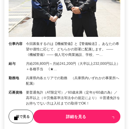
仕事内容
今回募集するのは【機械警備】と【警備輸送】。あなたの希
望や適性に応じて、どちらかの部署に配属します。 ――
《機械警備》―― 個人宅や商業施設、学校、一…
給与
月給206,800円～月給241,200円（大卒以上232,000円以上）
＋各種手当 《★…
勤務地
兵庫県内各エリアでの勤務 （兵庫県内いずれかの事業所へ
配属）
応募資格
要普通免許（AT限定可）／60歳未満（定年が60歳の為）／
高卒以上（※労働基準法等法令の規定により） ※普通免許を
お持ちでない方は入社までの取得でOK！
詳細を見る
後で見る