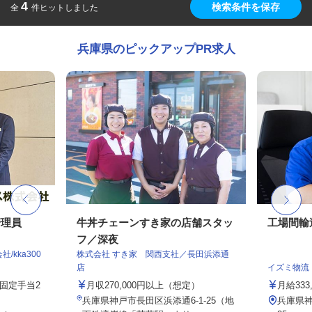
4
検索条件を保存
全
件ヒットしました
兵庫県のピックアップPR求人
管理員
牛丼チェーンすき家の店舗スタッ
工場間輸
フ／深夜
kka300
株式会社 すき家 関西支社／長田浜添通
店
イズミ物流
務固定手当2
月収270,000円以上（想定）
月給333,
兵庫県神戸市長田区浜添通6-1-25（地
兵庫県神