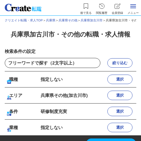
後で見る
閲覧履歴
会員登録
メニュー
クリエイト転職・求人TOP
＞
兵庫県
＞
兵庫県その他
＞
兵庫県加古川市
＞
兵庫県加古川市・その他
兵庫県加古川市・その他の転職・求人情報
検索条件の設定
絞り込む
職種
指定しない
選択
エリア
兵庫県その他(加古川市)
選択
条件
研修制度充実
選択
業種
指定しない
選択