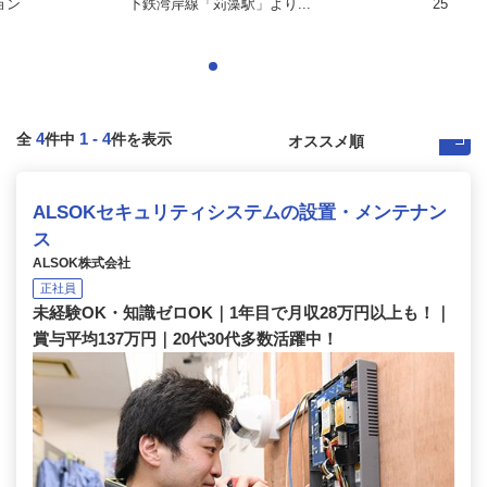
ョン
下鉄湾岸線「苅藻駅」より...
25
4
1
-
4
全
件中
件を表示
ALSOKセキュリティシステムの設置・メンテナン
ス
ALSOK株式会社
正社員
未経験OK・知識ゼロOK｜1年目で月収28万円以上も！｜
賞与平均137万円｜20代30代多数活躍中！