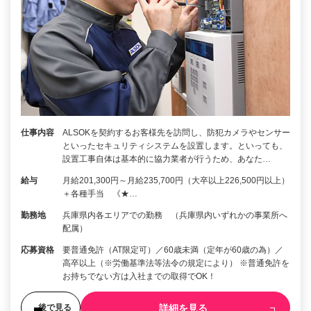
仕事内容
ALSOKを契約するお客様先を訪問し、防犯カメラやセンサー
といったセキュリティシステムを設置します。といっても、
設置工事自体は基本的に協力業者が行うため、あなた…
給与
月給201,300円～月給235,700円（大卒以上226,500円以上）
＋各種手当 《★…
勤務地
兵庫県内各エリアでの勤務 （兵庫県内いずれかの事業所へ
配属）
応募資格
要普通免許（AT限定可）／60歳未満（定年が60歳の為）／
高卒以上（※労働基準法等法令の規定により） ※普通免許を
お持ちでない方は入社までの取得でOK！
詳細を見る
後で見る