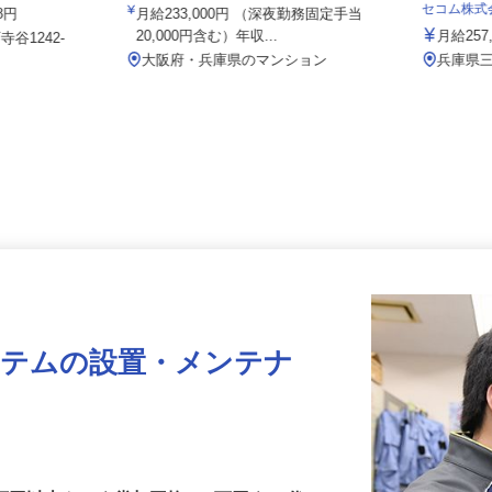
Team
002a
セコム株
38円
月給233,000円 （深夜勤務固定手当
20,000円含む）年収...
月給2
谷1242-
大阪府・兵庫県のマンション
兵庫
ステムの設置・メンテナ