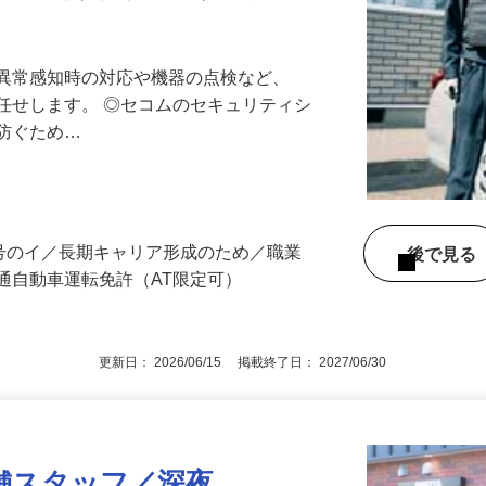
最長10連休／福利厚生充実／平均年収600
る異常感知時の対応や機器の点検など、
任せします。 ◎セコムのセキュリティシ
に防ぐため…
3号のイ／長期キャリア形成のため／職業
後で見
通自動車運転免許（AT限定可）
更新日： 2026/06/15 掲載終了日： 2027/06/30