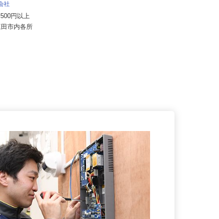
イズミ物流 株式会社 神戸Team
式会社
月給333,478円〜354,738円
57,500円以上
兵庫県神戸市西区櫨谷町寺谷1242-
県三田市内各所
625