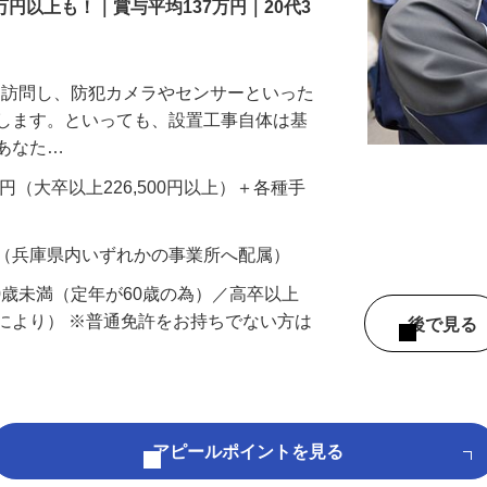
万円以上も！｜賞与平均137万円｜20代3
先を訪問し、防犯カメラやセンサーといった
置します。といっても、設置工事自体は基
、あなた…
700円（大卒以上226,500円以上）＋各種手
 （兵庫県内いずれかの事業所へ配属）
60歳未満（定年が60歳の為）／高卒以上
により） ※普通免許をお持ちでない方は
後で見