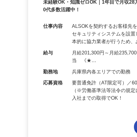
正社員
未経験OK・知識ゼロOK｜1年目で月収28
0代多数活躍中！
仕事内容
ALSOKを契約するお客様
セキュリティシステムを設
本的に協力業者が行うため
給与
月給201,300円～月給235,
当 《★…
勤務地
兵庫県内各エリアでの勤務
応募資格
要普通免許（AT限定可）／
（※労働基準法等法令の規定
入社までの取得でOK！