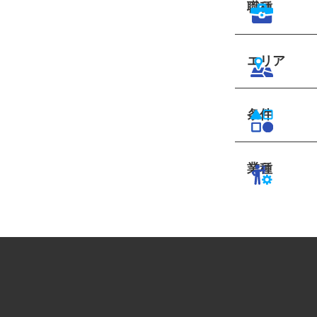
職種
エリア
条件
業種