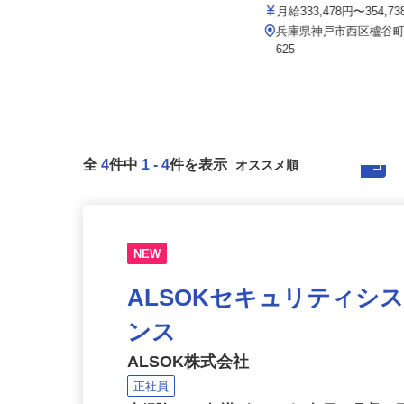
イズミ物流 株式会社 神戸
セコム株式会社
月給333,478円〜354,7
月給257,500円以上
兵庫県神戸市西区櫨谷町寺
兵庫県三田市内各所
625
全
4
件中
1
-
4
件を表示
NEW
ALSOKセキュリティシ
ンス
ALSOK株式会社