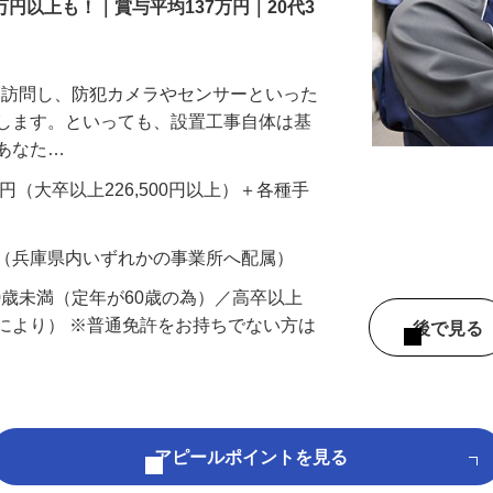
万円以上も！｜賞与平均137万円｜20代3
先を訪問し、防犯カメラやセンサーといった
置します。といっても、設置工事自体は基
、あなた…
700円（大卒以上226,500円以上）＋各種手
 （兵庫県内いずれかの事業所へ配属）
60歳未満（定年が60歳の為）／高卒以上
により） ※普通免許をお持ちでない方は
後で見