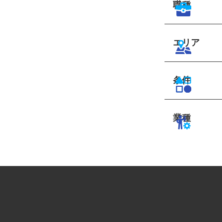
職種
エリア
条件
業種