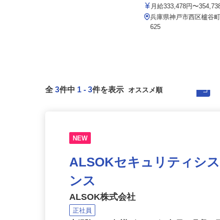
002a
イズミ物流 株式会社 神戸
月給233,000円 （深夜勤務固定手当
月給333,478円〜354,7
20,000円含む）年収...
兵庫県神戸市西区櫨谷町寺
大阪府・兵庫県のマンション
625
全
3
件中
1
-
3
件を表示
NEW
ALSOKセキュリティシ
ンス
ALSOK株式会社