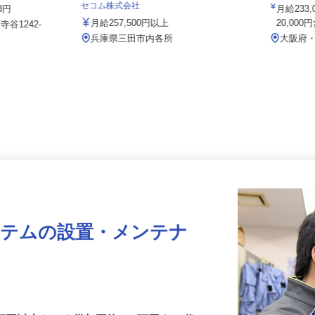
Team
002a
セコム株式会社
38円
月給2
月給257,500円以上
20,0
谷1242-
兵庫県三田市内各所
大阪
ステムの設置・メンテナ