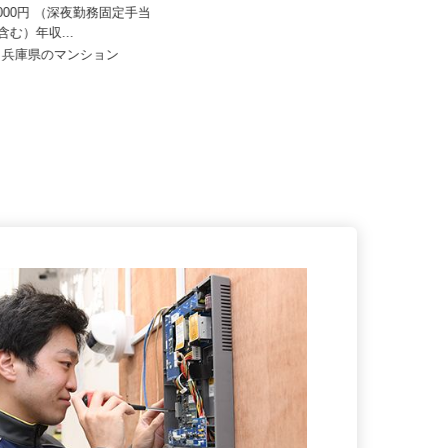
イズミ物流 株式会社 神戸Team
33,000円 （深夜勤務固定手当
月給333,478円〜354,738円
00円含む）年収...
兵庫県神戸市西区櫨谷町寺谷1242-
府・兵庫県のマンション
625