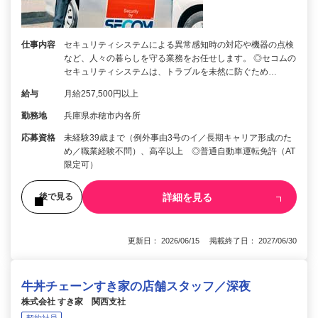
仕事内容
セキュリティシステムによる異常感知時の対応や機器の点検
など、人々の暮らしを守る業務をお任せします。 ◎セコムの
セキュリティシステムは、トラブルを未然に防ぐため…
給与
月給257,500円以上
勤務地
兵庫県赤穂市内各所
応募資格
未経験39歳まで（例外事由3号のイ／長期キャリア形成のた
め／職業経験不問）、高卒以上 ◎普通自動車運転免許（AT
限定可）
詳細を見る
後で見る
更新日： 2026/06/15 掲載終了日： 2027/06/30
牛丼チェーンすき家の店舗スタッフ／深夜
株式会社 すき家 関西支社
契約社員