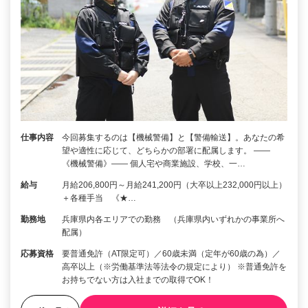
仕事内容
今回募集するのは【機械警備】と【警備輸送】。あなたの希
望や適性に応じて、どちらかの部署に配属します。 ――
《機械警備》―― 個人宅や商業施設、学校、一…
給与
月給206,800円～月給241,200円（大卒以上232,000円以上）
＋各種手当 《★…
勤務地
兵庫県内各エリアでの勤務 （兵庫県内いずれかの事業所へ
配属）
応募資格
要普通免許（AT限定可）／60歳未満（定年が60歳の為）／
高卒以上（※労働基準法等法令の規定により） ※普通免許を
お持ちでない方は入社までの取得でOK！