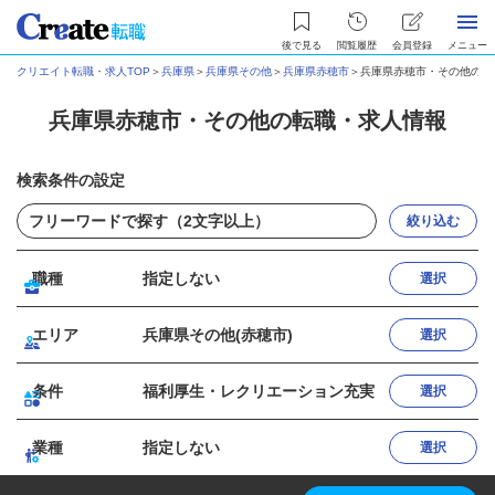
後で見る
閲覧履歴
会員登録
メニュー
クリエイト転職・求人TOP
＞
兵庫県
＞
兵庫県その他
＞
兵庫県赤穂市
＞
兵庫県赤穂市・その他の転
兵庫県赤穂市・その他の転職・求人情報
検索条件の設定
絞り込む
職種
指定しない
選択
エリア
兵庫県その他(赤穂市)
選択
条件
福利厚生・レクリエーション充実
選択
業種
指定しない
選択