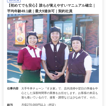
【初めてでも安心】誰もが覚えやすいマニュアル確立｜
平均年齢49.1歳｜最大9連休可｜契約社員
仕事内容
大手牛丼チェーン『すき家』で、店内清掃や翌日の準備を中
心とした深夜時間帯の業務をお任せします。お客様の来店も
落ち着いているので、接客・調理などは少なめです。その…
給与
月収270,000円以上（想定）