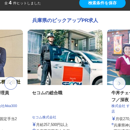
4
検索条件を保存
全
件ヒットしました
兵庫県のピックアップPR求人
管理員
セコムの総合職
牛丼チェ
フ／深夜
kka300
株式会社 
店
セコム株式会社
務固定手当2
月収27
月給257,500円以上
兵庫県神戸