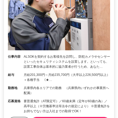
仕事内容
ALSOKを契約するお客様先を訪問し、防犯カメラやセンサー
といったセキュリティシステムを設置します。といっても、
設置工事自体は基本的に協力業者が行うため、あなた…
給与
月給201,300円～月給235,700円（大卒以上226,500円以上）
＋各種手当 《★…
勤務地
兵庫県内各エリアでの勤務 （兵庫県内いずれかの事業所へ
配属）
応募資格
要普通免許（AT限定可）／60歳未満（定年が60歳の為）／
高卒以上（※労働基準法等法令の規定により） ※普通免許を
お持ちでない方は入社までの取得でOK！