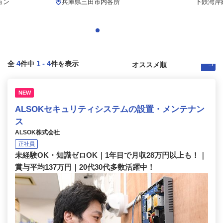
ョン
兵庫県三田市内各所
下鉄湾岸線
4
1
-
4
全
件中
件を表示
NEW
ALSOKセキュリティシステムの設置・メンテナン
ス
ALSOK株式会社
正社員
未経験OK・知識ゼロOK｜1年目で月収28万円以上も！｜
賞与平均137万円｜20代30代多数活躍中！