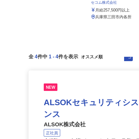
002a
セコム株式会社
月給233,000円 （深夜勤務固定手当
20,000円含む）年収...
月給257,500円以上
大阪府・兵庫県のマンション
兵庫県三田市内各所
全
4
件中
1
-
4
件を表示
NEW
ALSOKセキュリティシ
ンス
ALSOK株式会社