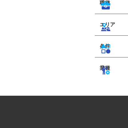
職種
エリア
条件
業種