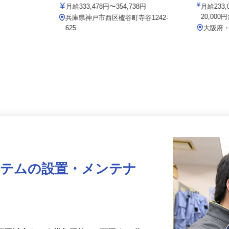
イズミ物流 株式会社 神戸Team
002a
月給333,478円〜354,738円
月給2
20,0
兵庫県神戸市西区櫨谷町寺谷1242-
625
大阪
ステムの設置・メンテナ