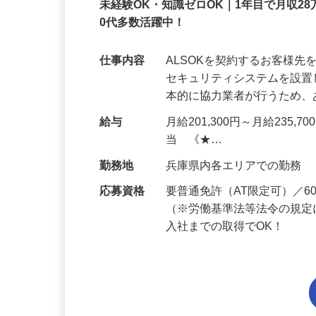
正社員
未経験OK・知識ゼロOK｜1年目で月収28
0代多数活躍中！
仕事内容
ALSOKを契約するお客様
セキュリティシステムを設
本的に協力業者が行うため
給与
月給201,300円～月給235,
当 《★…
勤務地
兵庫県内各エリアでの勤務
応募資格
要普通免許（AT限定可）／
（※労働基準法等法令の規定
入社までの取得でOK！