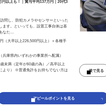
万円以上も！｜賞与平均137万円｜20代3
先を訪問し、防犯カメラやセンサーといった
置します。といっても、設置工事自体は基
、あなた…
700円（大卒以上226,500円以上）＋各種手
 （兵庫県内いずれかの事業所へ配属）
60歳未満（定年が60歳の為）／高卒以上
により） ※普通免許をお持ちでない方は
後で見