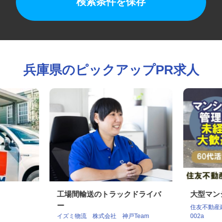
検索条件を保存
兵庫県のピックアップPR求人
工場間輸送のトラックドライバ
大型マ
ー
住友不動