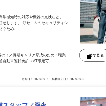
最長10連休／福利厚生充実／平均年収600
る異常感知時の対応や機器の点検など、
任せします。 ◎セコムのセキュリティシ
に防ぐため…
3号のイ／長期キャリア形成のため／職業
後で見
通自動車運転免許（AT限定可）
更新日： 2026/06/15 掲載終了日： 2027/06/30