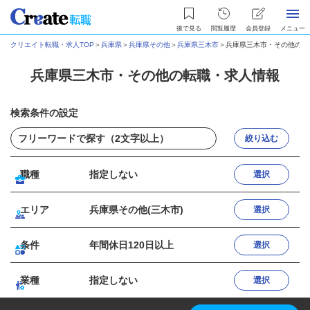
後で見る
閲覧履歴
会員登録
メニュー
クリエイト転職・求人TOP
＞
兵庫県
＞
兵庫県その他
＞
兵庫県三木市
＞
兵庫県三木市・その他の転
兵庫県三木市・その他の転職・求人情報
検索条件の設定
絞り込む
職種
指定しない
選択
エリア
兵庫県その他(三木市)
選択
条件
年間休日120日以上
選択
業種
指定しない
選択