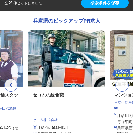
2
検索条件を保存
全
件ヒットしました
兵庫県のピックアップPR求人
店舗スタッ
セコムの総合職
マンショ
住友不動産建
8a
長田浜添通
月給180
セコム株式会社
定）
与（年間）1
月給257,500円以上
1-25（地
兵庫県西