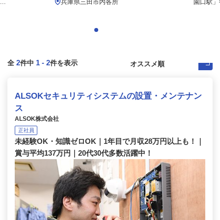
..
兵庫県三田市内各所
園口駅」
2
1
-
2
全
件中
件を表示
ALSOKセキュリティシステムの設置・メンテナン
ス
ALSOK株式会社
正社員
未経験OK・知識ゼロOK｜1年目で月収28万円以上も！｜
賞与平均137万円｜20代30代多数活躍中！