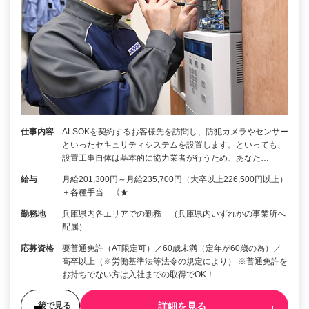
仕事内容
ALSOKを契約するお客様先を訪問し、防犯カメラやセンサー
といったセキュリティシステムを設置します。といっても、
設置工事自体は基本的に協力業者が行うため、あなた…
給与
月給201,300円～月給235,700円（大卒以上226,500円以上）
＋各種手当 《★…
勤務地
兵庫県内各エリアでの勤務 （兵庫県内いずれかの事業所へ
配属）
応募資格
要普通免許（AT限定可）／60歳未満（定年が60歳の為）／
高卒以上（※労働基準法等法令の規定により） ※普通免許を
お持ちでない方は入社までの取得でOK！
詳細を見る
後で見る