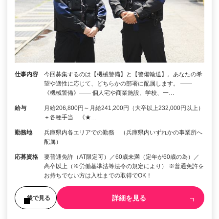
仕事内容
今回募集するのは【機械警備】と【警備輸送】。あなたの希
望や適性に応じて、どちらかの部署に配属します。 ――
《機械警備》―― 個人宅や商業施設、学校、一…
給与
月給206,800円～月給241,200円（大卒以上232,000円以上）
＋各種手当 《★…
勤務地
兵庫県内各エリアでの勤務 （兵庫県内いずれかの事業所へ
配属）
応募資格
要普通免許（AT限定可）／60歳未満（定年が60歳の為）／
高卒以上（※労働基準法等法令の規定により） ※普通免許を
お持ちでない方は入社までの取得でOK！
詳細を見る
後で見る