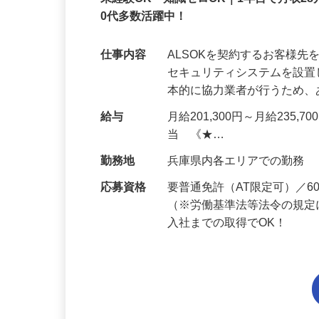
正社員
未経験OK・知識ゼロOK｜1年目で月収28
0代多数活躍中！
仕事内容
ALSOKを契約するお客様
セキュリティシステムを設
本的に協力業者が行うため
給与
月給201,300円～月給235,
当 《★…
勤務地
兵庫県内各エリアでの勤務
応募資格
要普通免許（AT限定可）／
（※労働基準法等法令の規定
入社までの取得でOK！