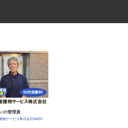
ョンの管理員
牛丼チェーンすき家の店舗スタ
ッフ／深夜
産建物サービス株式会社/kkf26