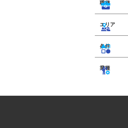
職種
エリア
条件
業種