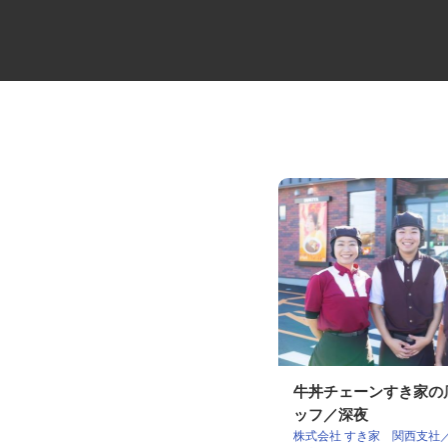
マンションの管理員
牛丼チェーンすき家
ッフ／深夜
住友不動産建物サービス株式会社/kkf26