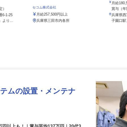
008a
社／長田浜添
月給18
セコム株式会社
想定）
賞与（年
月給257,500円以上
-1-25
兵庫県
より...
兵庫県三田市内各所
子園口
ステムの設置・メンテナ