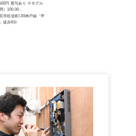
株式会社 すき家 関西支社／長田浜添
通店
0,500円 賞与あり ※モデル
間）100,00...
月収270,000円以上（想定）
西宮市松並町/JR神戸線「甲
兵庫県神戸市長田区浜添通6-1-25
駅」徒歩8分
（地下鉄湾岸線「苅藻駅」より...