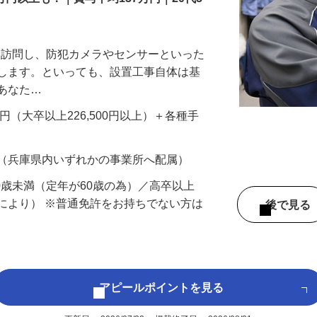
万円以上も！｜賞与平均137万円｜20代3
先を訪問し、防犯カメラやセンサーといった
置します。といっても、設置工事自体は基
、あなた…
700円（大卒以上226,500円以上）＋各種手
 （兵庫県内いずれかの事業所へ配属）
60歳未満（定年が60歳の為）／高卒以上
により） ※普通免許をお持ちでない方は
後で見
アピールポイントを見る