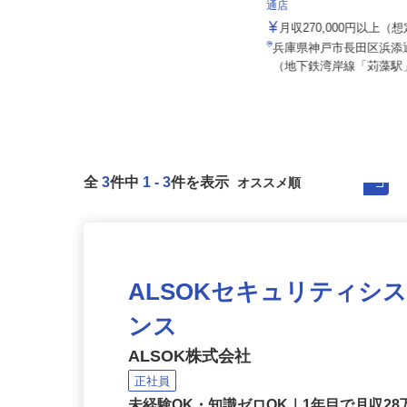
008a
株式会社 すき家 関西支
通店
月給180,500円 賞与あり ※モデル
賞与（年間）100,00...
月収270,000円以上（
兵庫県西宮市松並町/JR神戸線「甲
兵庫県神戸市長田区浜添通6
子園口駅」徒歩8分
（地下鉄湾岸線「苅藻駅」
全
3
件中
1
-
3
件を表示
ALSOKセキュリティシ
ンス
ALSOK株式会社