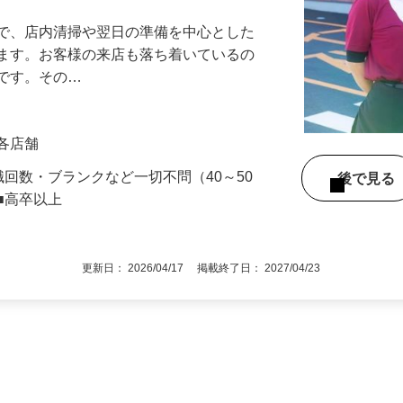
アル確立｜平均年齢49.1歳｜最大9連休
』で、店内清掃や翌日の準備を中心とした
します。お客様の来店も落ち着いているの
めです。その…
」各店舗
職回数・ブランクなど一切不問（40～50
後で見
■高卒以上
更新日： 2026/04/17 掲載終了日： 2027/04/23