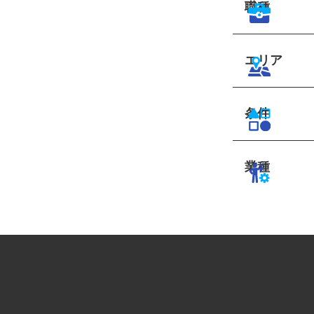
職種
エリア
条件
業種