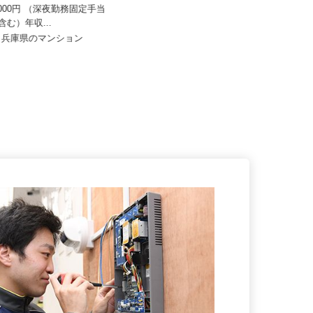
セコム株式会社
33,000円 （深夜勤務固定手当
00円含む）年収...
月給257,500円以上
府・兵庫県のマンション
兵庫県三田市内各所