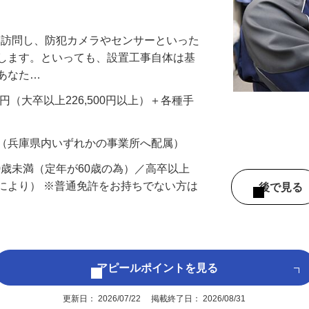
万円以上も！｜賞与平均137万円｜20代3
先を訪問し、防犯カメラやセンサーといった
置します。といっても、設置工事自体は基
、あなた…
700円（大卒以上226,500円以上）＋各種手
 （兵庫県内いずれかの事業所へ配属）
60歳未満（定年が60歳の為）／高卒以上
により） ※普通免許をお持ちでない方は
後で見
アピールポイントを見る