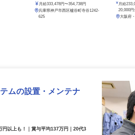
イズミ物流 株式会社 神戸Team
002a
月給333,478円〜354,738円
月給2
20,0
兵庫県神戸市西区櫨谷町寺谷1242-
625
大阪
ステムの設置・メンテナ