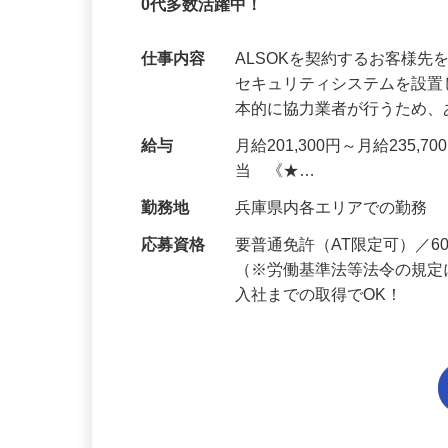
未経験OK・知識ゼロOK｜1年目で月収28
0代多数活躍中！
仕事内容
ALSOKを契約するお客様
セキュリティシステムを設
本的に協力業者が行うため
給与
月給201,300円～月給235,
当 《★…
勤務地
兵庫県内各エリアでの勤務
応募資格
要普通免許（AT限定可）／
（※労働基準法等法令の規定
入社までの取得でOK！