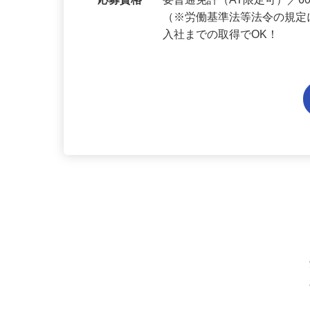
勤務地
兵庫県内各エリアでの勤務
応募資格
要普通免許（AT限定可）／
（※労働基準法等法令の規定
入社までの取得でOK！