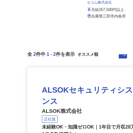
002a
セコム株式会社
月給233,000円 （深夜勤務固定手当
20,000円含む）年収...
月給257,500円以上
大阪府・兵庫県のマンション
兵庫県三田市内各所
全
2
件中
1
-
2
件を表示
ALSOKセキュリティシ
ンス
ALSOK株式会社
正社員