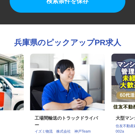
検索条件を保存
兵庫県のピックアップPR求人
工場間輸送のトラックドライバ
大型マ
ー
住友不動