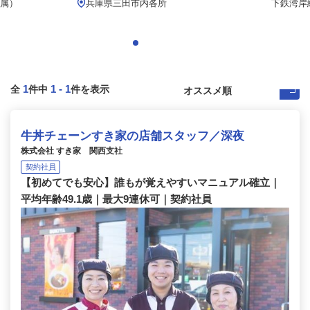
属）
兵庫県三田市内各所
下鉄湾岸線
1
1
-
1
全
件中
件を表示
牛丼チェーンすき家の店舗スタッフ／深夜
株式会社 すき家 関西支社
契約社員
【初めてでも安心】誰もが覚えやすいマニュアル確立｜
平均年齢49.1歳｜最大9連休可｜契約社員