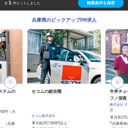
1
検索条件を保存
全
件ヒットしました
兵庫県のピックアップPR求人
ステムの
セコムの総合職
牛丼チェ
フ／深夜
株式会社 
店
,700円（大
セコム株式会社
月収27
月給257,500円以上
 （兵庫
兵庫県神戸