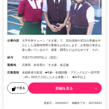
仕事内容
大手牛丼チェーン『すき家』で、店内清掃や翌日の準備を中
心とした深夜時間帯の業務をお任せします。お客様の来店も
落ち着いているので、接客・調理などは少なめです。その…
給与
月収270,000円以上（想定）
勤務地
兵庫県、奈良県の「すき家」各店舗
応募資格
未経験者大歓迎 ■年齢・転職回数・ブランクなど一切不問
（40～50代で入社した人も多数！） ■高卒以上
詳細を見る
後で見る
更新日： 2026/04/17 掲載終了日： 2027/04/23