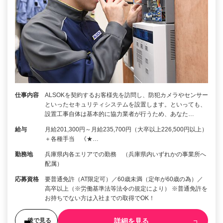
仕事内容
ALSOKを契約するお客様先を訪問し、防犯カメラやセンサー
といったセキュリティシステムを設置します。といっても、
設置工事自体は基本的に協力業者が行うため、あなた…
給与
月給201,300円～月給235,700円（大卒以上226,500円以上）
＋各種手当 《★…
勤務地
兵庫県内各エリアでの勤務 （兵庫県内いずれかの事業所へ
配属）
応募資格
要普通免許（AT限定可）／60歳未満（定年が60歳の為）／
高卒以上（※労働基準法等法令の規定により） ※普通免許を
お持ちでない方は入社までの取得でOK！
詳細を見る
後で見る