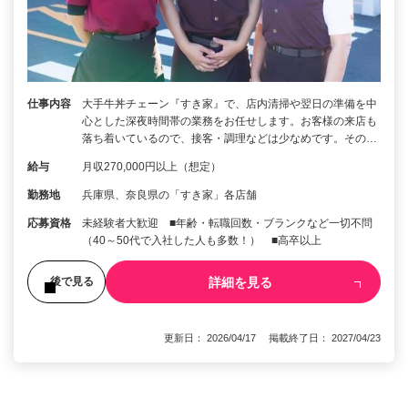
仕事内容
大手牛丼チェーン『すき家』で、店内清掃や翌日の準備を中
心とした深夜時間帯の業務をお任せします。お客様の来店も
落ち着いているので、接客・調理などは少なめです。その…
給与
月収270,000円以上（想定）
勤務地
兵庫県、奈良県の「すき家」各店舗
応募資格
未経験者大歓迎 ■年齢・転職回数・ブランクなど一切不問
（40～50代で入社した人も多数！） ■高卒以上
詳細を見る
後で見る
更新日： 2026/04/17 掲載終了日： 2027/04/23
1