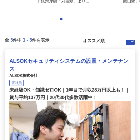
下鉄湾岸線「苅藻駅」より...
園口駅」
3
1
-
3
全
件中
件を表示
ALSOKセキュリティシステムの設置・メンテナン
ス
ALSOK株式会社
正社員
未経験OK・知識ゼロOK｜1年目で月収28万円以上も！｜
賞与平均137万円｜20代30代多数活躍中！