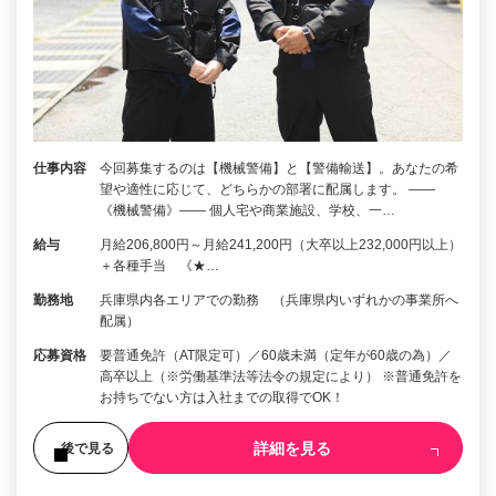
仕事内容
今回募集するのは【機械警備】と【警備輸送】。あなたの希
望や適性に応じて、どちらかの部署に配属します。 ――
《機械警備》―― 個人宅や商業施設、学校、一…
給与
月給206,800円～月給241,200円（大卒以上232,000円以上）
＋各種手当 《★…
勤務地
兵庫県内各エリアでの勤務 （兵庫県内いずれかの事業所へ
配属）
応募資格
要普通免許（AT限定可）／60歳未満（定年が60歳の為）／
高卒以上（※労働基準法等法令の規定により） ※普通免許を
お持ちでない方は入社までの取得でOK！
詳細を見る
後で見る