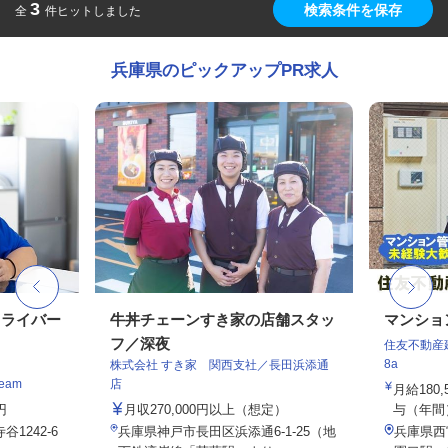
3
検索条件を保存
全
件ヒットしました
兵庫県のピックアップPR求人
ドライバー
牛丼チェーンすき家の店舗スタッ
マンショ
フ／深夜
住友不動産建
8a
株式会社 すき家 関西支社／長田浜添通
eam
店
月給180
円
月収270,000円以上（想定）
与（年間）1
1242-6
兵庫県神戸市長田区浜添通6-1-25（地
兵庫県西