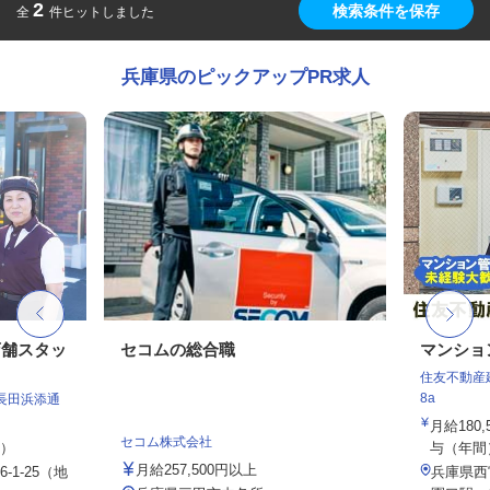
2
検索条件を保存
全
件ヒットしました
兵庫県のピックアップPR求人
店舗スタッ
セコムの総合職
マンショ
住友不動産建
8a
長田浜添通
月給180
セコム株式会社
定）
与（年間）1
月給257,500円以上
1-25（地
兵庫県西