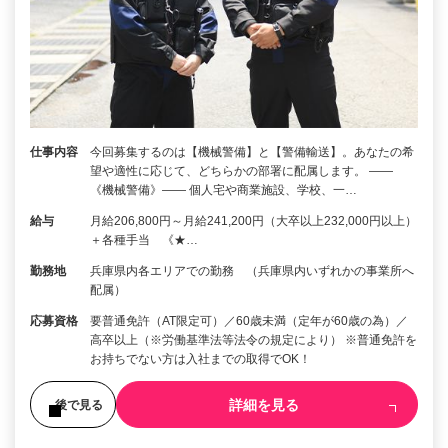
仕事内容
今回募集するのは【機械警備】と【警備輸送】。あなたの希
望や適性に応じて、どちらかの部署に配属します。 ――
《機械警備》―― 個人宅や商業施設、学校、一…
給与
月給206,800円～月給241,200円（大卒以上232,000円以上）
＋各種手当 《★…
勤務地
兵庫県内各エリアでの勤務 （兵庫県内いずれかの事業所へ
配属）
応募資格
要普通免許（AT限定可）／60歳未満（定年が60歳の為）／
高卒以上（※労働基準法等法令の規定により） ※普通免許を
お持ちでない方は入社までの取得でOK！
詳細を見る
後で見る