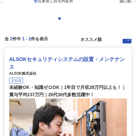
..
兵庫県三田市内各所
園口駅」
2
1
-
2
全
件中
件を表示
ALSOKセキュリティシステムの設置・メンテナン
ス
ALSOK株式会社
正社員
未経験OK・知識ゼロOK｜1年目で月収28万円以上も！｜
賞与平均137万円｜20代30代多数活躍中！