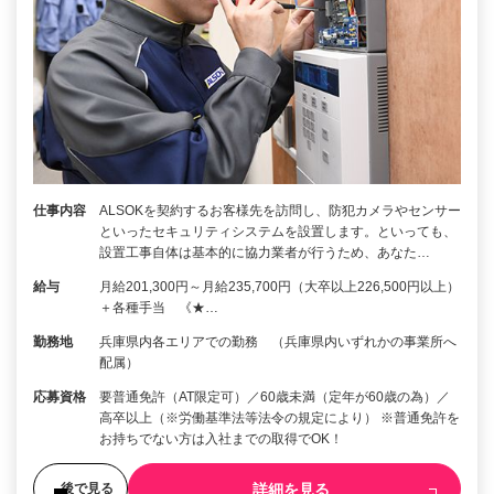
仕事内容
ALSOKを契約するお客様先を訪問し、防犯カメラやセンサー
といったセキュリティシステムを設置します。といっても、
設置工事自体は基本的に協力業者が行うため、あなた…
給与
月給201,300円～月給235,700円（大卒以上226,500円以上）
＋各種手当 《★…
勤務地
兵庫県内各エリアでの勤務 （兵庫県内いずれかの事業所へ
配属）
応募資格
要普通免許（AT限定可）／60歳未満（定年が60歳の為）／
高卒以上（※労働基準法等法令の規定により） ※普通免許を
お持ちでない方は入社までの取得でOK！
詳細を見る
後で見る