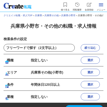
後で見る
閲覧履歴
会員登録
メニュー
クリエイト転職・求人TOP
＞
兵庫県
＞
兵庫県その他
＞
兵庫県小野市
＞
兵庫県小野市・その他の転
兵庫県小野市・その他の転職・求人情報
検索条件の設定
絞り込む
職種
指定しない
選択
エリア
兵庫県その他(小野市)
選択
条件
年間休日120日以上
選択
業種
指定しない
選択