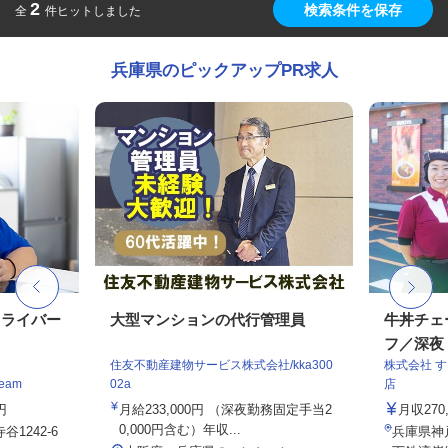
2
検索条件を保存
全
件ヒットしました
兵庫県のピックアップPR求人
ドライバー
大型マンションの代行管理員
牛丼チェ
フ／深夜
住友不動産建物サービス株式会社/kka300
株式会社 
eam
02a
店
円
月給233,000円 （深夜勤務固定手当2
月収27
0,000円含む）年収...
1242-6
兵庫県神戸