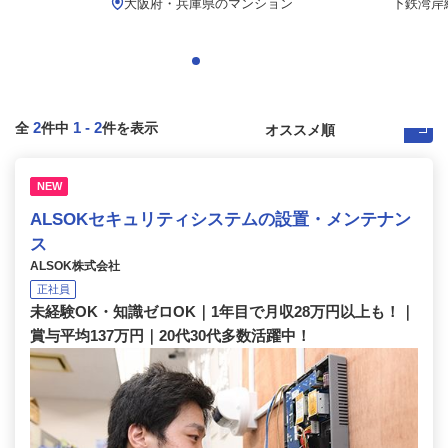
大阪府・兵庫県のマンション
下鉄湾岸線
2
1
-
2
全
件中
件を表示
NEW
ALSOKセキュリティシステムの設置・メンテナン
ス
ALSOK株式会社
正社員
未経験OK・知識ゼロOK｜1年目で月収28万円以上も！｜
賞与平均137万円｜20代30代多数活躍中！