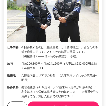
仕事内容
今回募集するのは【機械警備】と【警備輸送】。あなたの希
望や適性に応じて、どちらかの部署に配属します。 ――
《機械警備》―― 個人宅や商業施設、学校、一…
給与
月給206,800円～月給241,200円（大卒以上232,000円以上）
＋各種手当 《★…
勤務地
兵庫県内各エリアでの勤務 （兵庫県内いずれかの事業所へ
配属）
応募資格
要普通免許（AT限定可）／60歳未満（定年が60歳の為）／
高卒以上（※労働基準法等法令の規定により） ※普通免許を
お持ちでない方は入社までの取得でOK！