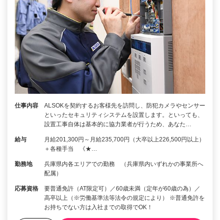
仕事内容
ALSOKを契約するお客様先を訪問し、防犯カメラやセンサー
といったセキュリティシステムを設置します。といっても、
設置工事自体は基本的に協力業者が行うため、あなた…
給与
月給201,300円～月給235,700円（大卒以上226,500円以上）
＋各種手当 《★…
勤務地
兵庫県内各エリアでの勤務 （兵庫県内いずれかの事業所へ
配属）
応募資格
要普通免許（AT限定可）／60歳未満（定年が60歳の為）／
高卒以上（※労働基準法等法令の規定により） ※普通免許を
お持ちでない方は入社までの取得でOK！