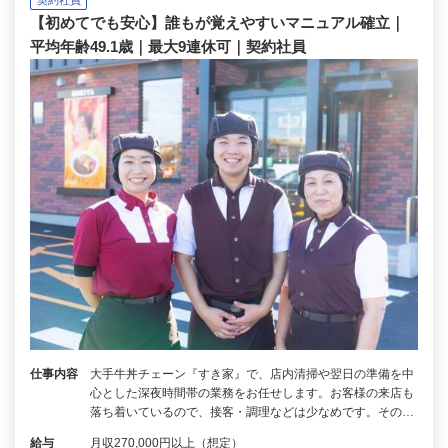
【初めてでも安心】誰もが覚えやすいマニュアル確立｜
平均年齢49.1歳｜最大9連休可｜契約社員
仕事内容
大手牛丼チェーン『すき家』で、店内清掃や翌日の準備を中
心とした深夜時間帯の業務をお任せします。お客様の来店も
落ち着いているので、接客・調理などは少なめです。その…
給与
月収270,000円以上（想定）