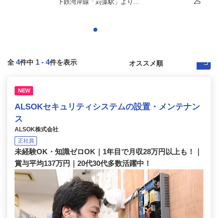
下鉄湾岸線「苅藻駅」より...
25
4
1
-
4
全
件中
件を表示
NEW
ALSOKセキュリティシステムの設置・メンテナン
ス
ALSOK株式会社
正社員
未経験OK・知識ゼロOK｜1年目で月収28万円以上も！｜
賞与平均137万円｜20代30代多数活躍中！