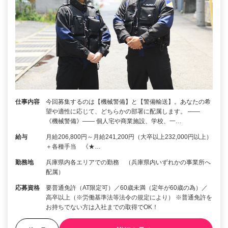
仕事内容
今回募集するのは【機械警備】と【警備輸送】。あなたの希
望や適性に応じて、どちらかの部署に配属します。 ――
《機械警備》―― 個人宅や商業施設、学校、一…
給与
月給206,800円～月給241,200円（大卒以上232,000円以上）
＋各種手当 《★…
勤務地
兵庫県内各エリアでの勤務 （兵庫県内いずれかの事業所へ
配属）
応募資格
要普通免許（AT限定可）／60歳未満（定年が60歳の為）／
高卒以上（※労働基準法等法令の規定により） ※普通免許を
お持ちでない方は入社までの取得でOK！