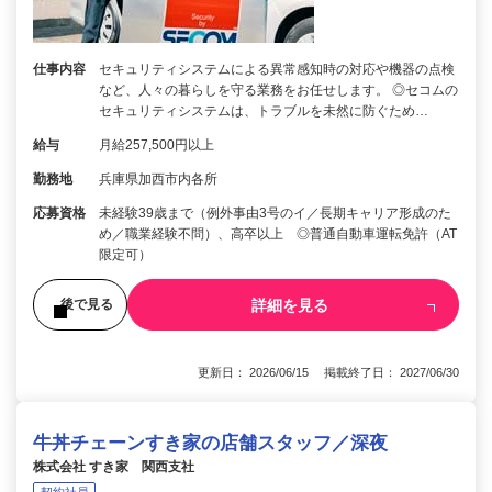
仕事内容
セキュリティシステムによる異常感知時の対応や機器の点検
など、人々の暮らしを守る業務をお任せします。 ◎セコムの
セキュリティシステムは、トラブルを未然に防ぐため…
給与
月給257,500円以上
勤務地
兵庫県加西市内各所
応募資格
未経験39歳まで（例外事由3号のイ／長期キャリア形成のた
め／職業経験不問）、高卒以上 ◎普通自動車運転免許（AT
限定可）
詳細を見る
後で見る
更新日： 2026/06/15 掲載終了日： 2027/06/30
牛丼チェーンすき家の店舗スタッフ／深夜
株式会社 すき家 関西支社
契約社員