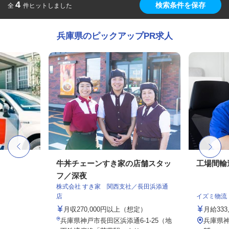
4
検索条件を保存
全
件ヒットしました
兵庫県のピックアップPR求人
牛丼チェーンすき家の店舗スタッ
工場間輸
フ／深夜
株式会社 すき家 関西支社／長田浜添通
店
イズミ物流
月収270,000円以上（想定）
月給333,
兵庫県神戸市長田区浜添通6-1-25（地
兵庫県神