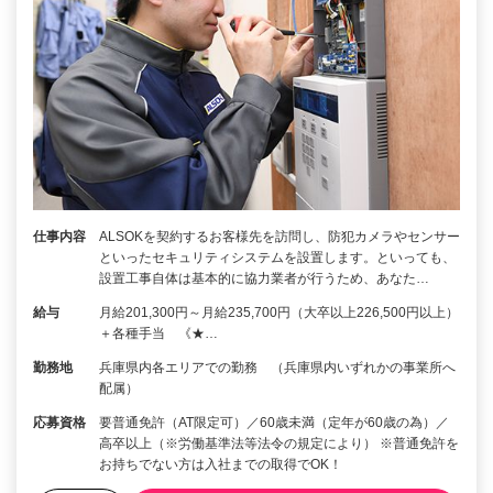
仕事内容
ALSOKを契約するお客様先を訪問し、防犯カメラやセンサー
といったセキュリティシステムを設置します。といっても、
設置工事自体は基本的に協力業者が行うため、あなた…
給与
月給201,300円～月給235,700円（大卒以上226,500円以上）
＋各種手当 《★…
勤務地
兵庫県内各エリアでの勤務 （兵庫県内いずれかの事業所へ
配属）
応募資格
要普通免許（AT限定可）／60歳未満（定年が60歳の為）／
高卒以上（※労働基準法等法令の規定により） ※普通免許を
お持ちでない方は入社までの取得でOK！