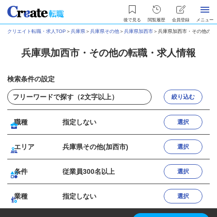
後で見る
閲覧履歴
会員登録
メニュー
クリエイト転職・求人TOP
＞
兵庫県
＞
兵庫県その他
＞
兵庫県加西市
＞
兵庫県加西市・その他の転
兵庫県加西市・その他の転職・求人情報
検索条件の設定
絞り込む
職種
指定しない
選択
エリア
兵庫県その他(加西市)
選択
条件
従業員300名以上
選択
業種
指定しない
選択