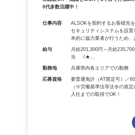
正社員
未経験OK・知識ゼロOK｜1年目で月収28
0代多数活躍中！
仕事内容
ALSOKを契約するお客様
セキュリティシステムを設
本的に協力業者が行うため
給与
月給201,300円～月給235,
当 《★…
勤務地
兵庫県内各エリアでの勤務
応募資格
要普通免許（AT限定可）／
（※労働基準法等法令の規定
入社までの取得でOK！