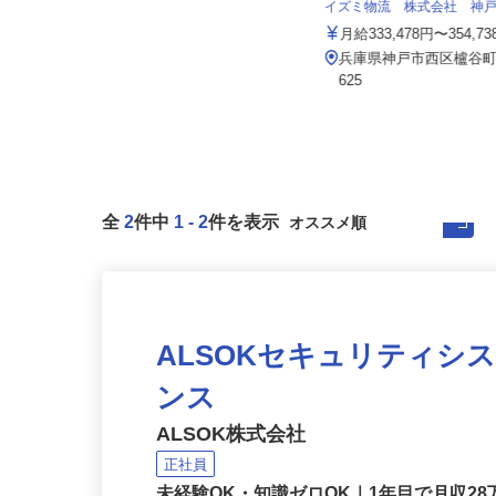
株式会社 すき家 関西支社／長田浜添
通店
イズミ物流 株式会社 神戸
月収270,000円以上（想定）
月給333,478円〜354,7
兵庫県神戸市長田区浜添通6-1-25
兵庫県神戸市西区櫨谷町寺
（地下鉄湾岸線「苅藻駅」より...
625
全
2
件中
1
-
2
件を表示
ALSOKセキュリティシ
ンス
ALSOK株式会社