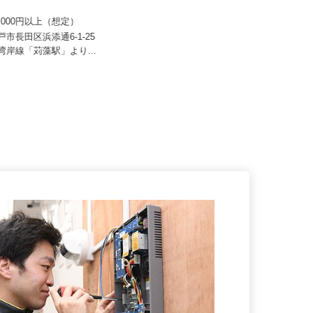
 すき家 関西支社／長田浜添
イズミ物流 株式会社 神戸Team
70,000円以上（想定）
月給333,478円〜354,738円
神戸市長田区浜添通6-1-25
兵庫県神戸市西区櫨谷町寺谷1242-
鉄湾岸線「苅藻駅」より...
625