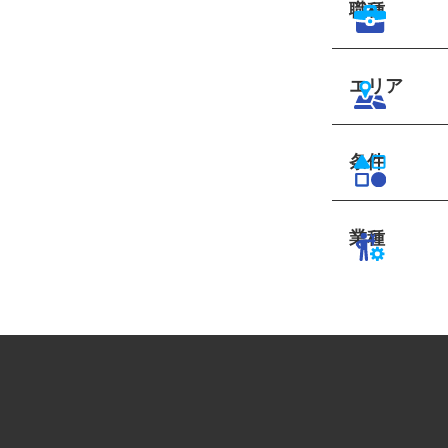
職種
エリア
条件
業種