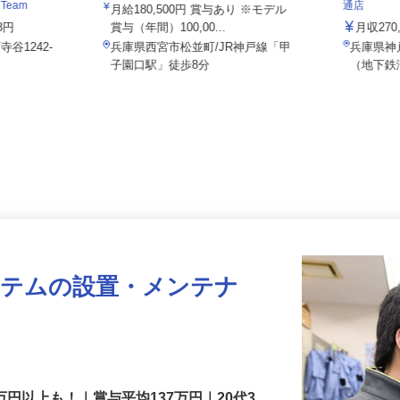
008a
株式会社
Team
通店
月給180,500円 賞与あり ※モデル
38円
賞与（年間）100,00...
月収2
谷1242-
兵庫県西宮市松並町/JR神戸線「甲
兵庫県
子園口駅」徒歩8分
（地下
ステムの設置・メンテナ