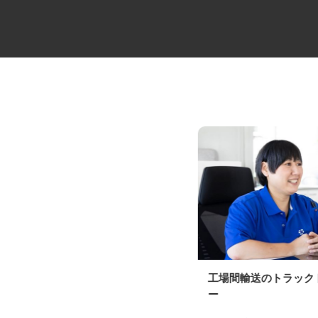
牛丼チェーンすき家の店舗スタ
工場間輸送のトラッ
ッフ／深夜
ー