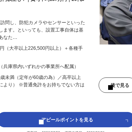
万円以上も！｜賞与平均137万円｜20代3
先を訪問し、防犯カメラやセンサーといった
置します。といっても、設置工事自体は基
、あなた…
700円（大卒以上226,500円以上）＋各種手
 （兵庫県内いずれかの事業所へ配属）
60歳未満（定年が60歳の為）／高卒以上
により） ※普通免許をお持ちでない方は
後で見
アピールポイントを見る