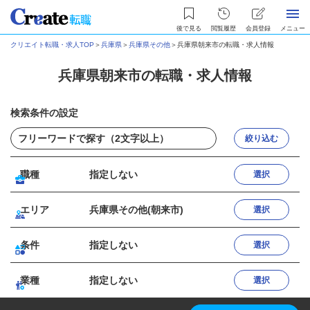
後で見る
閲覧履歴
会員登録
メニュー
クリエイト転職・求人TOP
＞
兵庫県
＞
兵庫県その他
＞
兵庫県朝来市の転職・求人情報
兵庫県朝来市の転職・求人情報
検索条件の設定
絞り込む
職種
指定しない
選択
エリア
兵庫県その他(朝来市)
選択
条件
指定しない
選択
業種
指定しない
選択