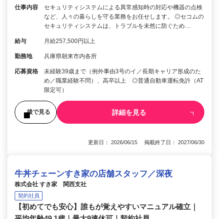
仕事内容
セキュリティシステムによる異常感知時の対応や機器の点検
など、人々の暮らしを守る業務をお任せします。 ◎セコムの
セキュリティシステムは、トラブルを未然に防ぐため…
給与
月給257,500円以上
勤務地
兵庫県朝来市内各所
応募資格
未経験39歳まで（例外事由3号のイ／長期キャリア形成のた
め／職業経験不問）、高卒以上 ◎普通自動車運転免許（AT
限定可）
詳細を見る
後で見る
更新日： 2026/06/15 掲載終了日： 2027/06/30
牛丼チェーンすき家の店舗スタッフ／深夜
株式会社 すき家 関西支社
契約社員
【初めてでも安心】誰もが覚えやすいマニュアル確立｜
平均年齢49.1歳｜最大9連休可｜契約社員