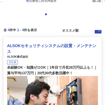
..
兵庫県三田市内各所
園口駅」
4
1
-
4
全
件中
件を表示
ALSOKセキュリティシステムの設置・メンテナン
ス
ALSOK株式会社
正社員
未経験OK・知識ゼロOK｜1年目で月収28万円以上も！｜
賞与平均137万円｜20代30代多数活躍中！