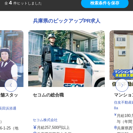
4
検索条件を保存
全
件ヒットしました
兵庫県のピックアップPR求人
店舗スタッ
セコムの総合職
マンショ
住友不動産建
8a
長田浜添通
月給180
セコム株式会社
定）
与（年間）1
月給257,500円以上
1-25（地
兵庫県西