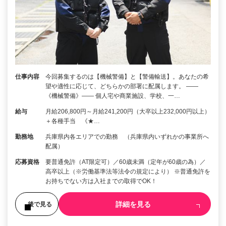
仕事内容
今回募集するのは【機械警備】と【警備輸送】。あなたの希
望や適性に応じて、どちらかの部署に配属します。 ――
《機械警備》―― 個人宅や商業施設、学校、一…
給与
月給206,800円～月給241,200円（大卒以上232,000円以上）
＋各種手当 《★…
勤務地
兵庫県内各エリアでの勤務 （兵庫県内いずれかの事業所へ
配属）
応募資格
要普通免許（AT限定可）／60歳未満（定年が60歳の為）／
高卒以上（※労働基準法等法令の規定により） ※普通免許を
お持ちでない方は入社までの取得でOK！
詳細を見る
後で見る