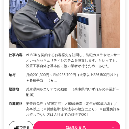
仕事内容
ALSOKを契約するお客様先を訪問し、防犯カメラやセンサー
といったセキュリティシステムを設置します。といっても、
設置工事自体は基本的に協力業者が行うため、あなた…
給与
月給201,300円～月給235,700円（大卒以上226,500円以上）
＋各種手当 《★…
勤務地
兵庫県内各エリアでの勤務 （兵庫県内いずれかの事業所へ
配属）
応募資格
要普通免許（AT限定可）／60歳未満（定年が60歳の為）／
高卒以上（※労働基準法等法令の規定により） ※普通免許を
お持ちでない方は入社までの取得でOK！
詳細を見る
後で見る