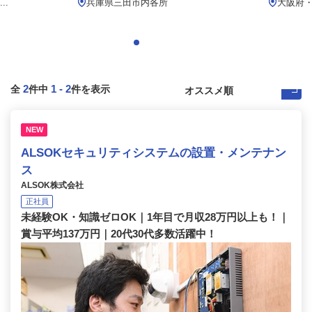
..
兵庫県三田市内各所
大阪府
2
1
-
2
全
件中
件を表示
NEW
ALSOKセキュリティシステムの設置・メンテナン
ス
ALSOK株式会社
正社員
未経験OK・知識ゼロOK｜1年目で月収28万円以上も！｜
賞与平均137万円｜20代30代多数活躍中！