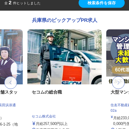
2
検索条件を保存
全
件ヒットしました
兵庫県のピックアップPR求人
店舗スタッ
セコムの総合職
大型マン
長田浜添通
住友不動産建
02a
セコム株式会社
定）
月給233
月給257,500円以上
0,000円
1-25（地