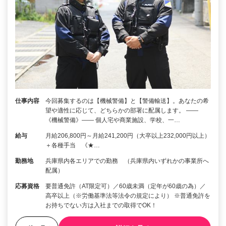
仕事内容
今回募集するのは【機械警備】と【警備輸送】。あなたの希
望や適性に応じて、どちらかの部署に配属します。 ――
《機械警備》―― 個人宅や商業施設、学校、一…
給与
月給206,800円～月給241,200円（大卒以上232,000円以上）
＋各種手当 《★…
勤務地
兵庫県内各エリアでの勤務 （兵庫県内いずれかの事業所へ
配属）
応募資格
要普通免許（AT限定可）／60歳未満（定年が60歳の為）／
高卒以上（※労働基準法等法令の規定により） ※普通免許を
お持ちでない方は入社までの取得でOK！