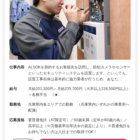
仕事内容
ALSOKを契約するお客様先を訪問し、防犯カメラやセンサー
といったセキュリティシステムを設置します。といっても、
設置工事自体は基本的に協力業者が行うため、あなた…
給与
月給201,300円～月給235,700円（大卒以上226,500円以上）
＋各種手当 《★…
勤務地
兵庫県内各エリアでの勤務 （兵庫県内いずれかの事業所へ
配属）
応募資格
要普通免許（AT限定可）／60歳未満（定年が60歳の為）／
高卒以上（※労働基準法等法令の規定により） ※普通免許を
お持ちでない方は入社までの取得でOK！