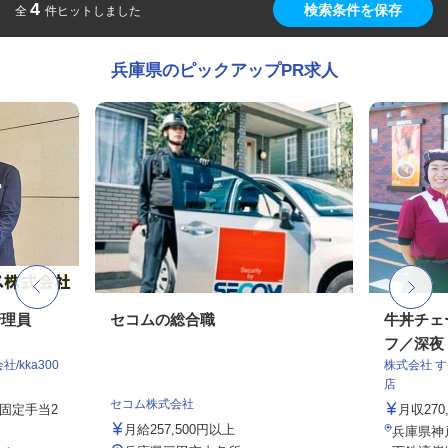
4
検索条件を保存
全
件ヒットしました
兵庫県のピックアップPR求人
管理員
セコムの総合職
牛丼チェ
フ／深夜
kka300
株式会社 
店
セコム株式会社
務固定手当2
月収27
月給257,500円以上
兵庫県神戸