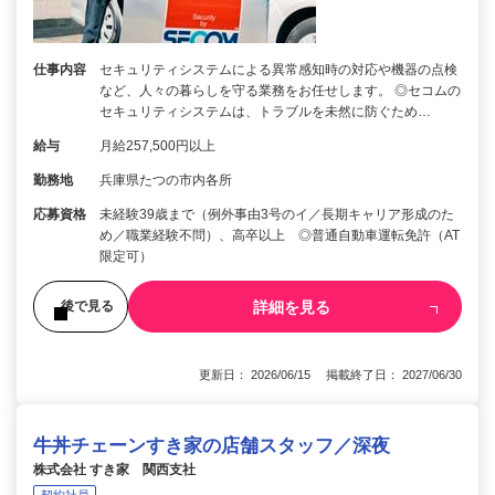
仕事内容
セキュリティシステムによる異常感知時の対応や機器の点検
など、人々の暮らしを守る業務をお任せします。 ◎セコムの
セキュリティシステムは、トラブルを未然に防ぐため…
給与
月給257,500円以上
勤務地
兵庫県たつの市内各所
応募資格
未経験39歳まで（例外事由3号のイ／長期キャリア形成のた
め／職業経験不問）、高卒以上 ◎普通自動車運転免許（AT
限定可）
詳細を見る
後で見る
更新日： 2026/06/15 掲載終了日： 2027/06/30
牛丼チェーンすき家の店舗スタッフ／深夜
株式会社 すき家 関西支社
契約社員