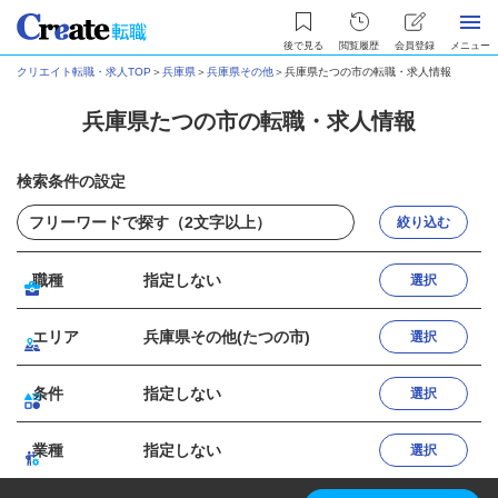
後で見る
閲覧履歴
会員登録
メニュー
クリエイト転職・求人TOP
＞
兵庫県
＞
兵庫県その他
＞
兵庫県たつの市の転職・求人情報
兵庫県たつの市の転職・求人情報
検索条件の設定
絞り込む
職種
指定しない
選択
エリア
兵庫県その他(たつの市)
選択
条件
指定しない
選択
業種
指定しない
選択