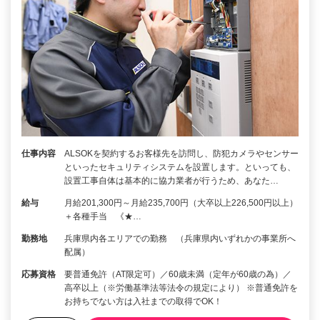
仕事内容
ALSOKを契約するお客様先を訪問し、防犯カメラやセンサー
といったセキュリティシステムを設置します。といっても、
設置工事自体は基本的に協力業者が行うため、あなた…
給与
月給201,300円～月給235,700円（大卒以上226,500円以上）
＋各種手当 《★…
勤務地
兵庫県内各エリアでの勤務 （兵庫県内いずれかの事業所へ
配属）
応募資格
要普通免許（AT限定可）／60歳未満（定年が60歳の為）／
高卒以上（※労働基準法等法令の規定により） ※普通免許を
お持ちでない方は入社までの取得でOK！