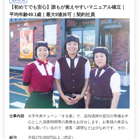
【初めてでも安心】誰もが覚えやすいマニュアル確立｜
平均年齢49.1歳｜最大9連休可｜契約社員
仕事内容
大手牛丼チェーン『すき家』で、店内清掃や翌日の準備を中
心とした深夜時間帯の業務をお任せします。お客様の来店も
落ち着いているので、接客・調理などは少なめです。その…
給与
月収270,000円以上（想定）