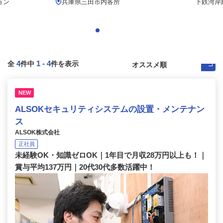
ョン
兵庫県三田市内各所
下鉄湾岸線
4
1
-
4
全
件中
件を表示
NEW
ALSOKセキュリティシステムの設置・メンテナン
ス
ALSOK株式会社
正社員
未経験OK・知識ゼロOK｜1年目で月収28万円以上も！｜
賞与平均137万円｜20代30代多数活躍中！