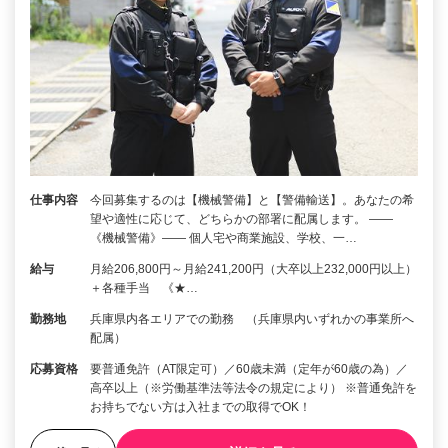
仕事内容
今回募集するのは【機械警備】と【警備輸送】。あなたの希
望や適性に応じて、どちらかの部署に配属します。 ――
《機械警備》―― 個人宅や商業施設、学校、一…
給与
月給206,800円～月給241,200円（大卒以上232,000円以上）
＋各種手当 《★…
勤務地
兵庫県内各エリアでの勤務 （兵庫県内いずれかの事業所へ
配属）
応募資格
要普通免許（AT限定可）／60歳未満（定年が60歳の為）／
高卒以上（※労働基準法等法令の規定により） ※普通免許を
お持ちでない方は入社までの取得でOK！