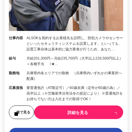
仕事内容
ALSOKを契約するお客様先を訪問し、防犯カメラやセンサー
といったセキュリティシステムを設置します。といっても、
設置工事自体は基本的に協力業者が行うため、あなた…
給与
月給201,300円～月給235,700円（大卒以上226,500円以上）
＋各種手当 《★…
勤務地
兵庫県内各エリアでの勤務 （兵庫県内いずれかの事業所へ
配属）
応募資格
要普通免許（AT限定可）／60歳未満（定年が60歳の為）／
高卒以上（※労働基準法等法令の規定により） ※普通免許を
お持ちでない方は入社までの取得でOK！
詳細を見る
後で見る