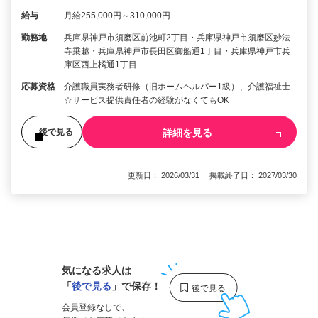
給与
月給255,000円～310,000円
勤務地
兵庫県神戸市須磨区前池町2丁目・兵庫県神戸市須磨区妙法
寺乗越・兵庫県神戸市長田区御船通1丁目・兵庫県神戸市兵
庫区西上橘通1丁目
応募資格
介護職員実務者研修（旧ホームヘルパー1級）、介護福祉士
☆サービス提供責任者の経験がなくてもOK
詳細を見る
後で見る
更新日： 2026/03/31 掲載終了日： 2027/03/30
1
気になる求人は
「
後で見る
」で保存！
会員登録なしで、