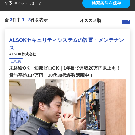
3
検索条件を保存
全
件ヒットしました
3
1
-
3
全
件中
件を表示
ALSOKセキュリティシステムの設置・メンテナン
ス
ALSOK株式会社
正社員
未経験OK・知識ゼロOK｜1年目で月収28万円以上も！｜
賞与平均137万円｜20代30代多数活躍中！