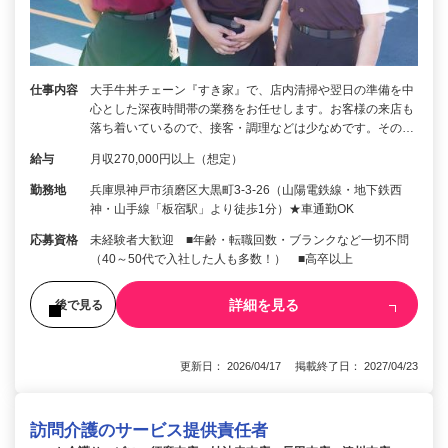
仕事内容
大手牛丼チェーン『すき家』で、店内清掃や翌日の準備を中
心とした深夜時間帯の業務をお任せします。お客様の来店も
落ち着いているので、接客・調理などは少なめです。その…
給与
月収270,000円以上（想定）
勤務地
兵庫県神戸市須磨区大黒町3-3-26（山陽電鉄線・地下鉄西
神・山手線「板宿駅」より徒歩1分）★車通勤OK
応募資格
未経験者大歓迎 ■年齢・転職回数・ブランクなど一切不問
（40～50代で入社した人も多数！） ■高卒以上
詳細を見る
後で見る
更新日： 2026/04/17 掲載終了日： 2027/04/23
訪問介護のサービス提供責任者