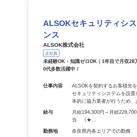
ALSOKセキュリティシ
ンス
ALSOK株式会社
正社員
未経験OK・知識ゼロOK｜1年目で月収28
0代多数活躍中！
仕事内容
ALSOKを契約するお客様
セキュリティシステムを設
本的に協力業者が行うため
給与
月給194,300円～月給228,
当 《★…