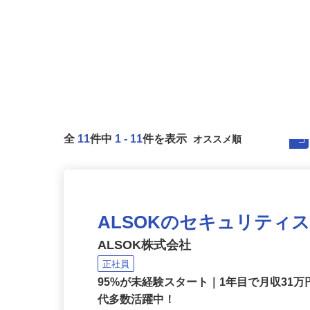
全
11
件中
1
-
11
件を表示
ALSOKのセキュリティ
ALSOK株式会社
正社員
95%が未経験スタート｜1年目で月収31万