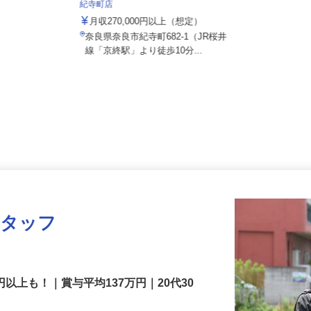
株式会社 すき家 関西支社／169号奈良
紀寺町店
月収270,000円以上（想定）
奈良県奈良市紀寺町682-1（JR桜井
線「京終駅」より徒歩10分...
スタッフ
円以上も！｜賞与平均137万円｜20代30