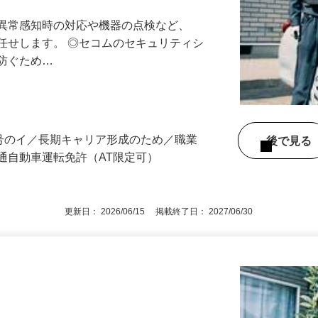
最長10連休／福利厚生充実／平均年収600
る異常感知時の対応や機器の点検など、
任せします。 ◎セコムのセキュリティシ
に防ぐため…
3号のイ／長期キャリア形成のため／職業
後で見
通自動車運転免許（AT限定可）
更新日： 2026/06/15 掲載終了日： 2027/06/30