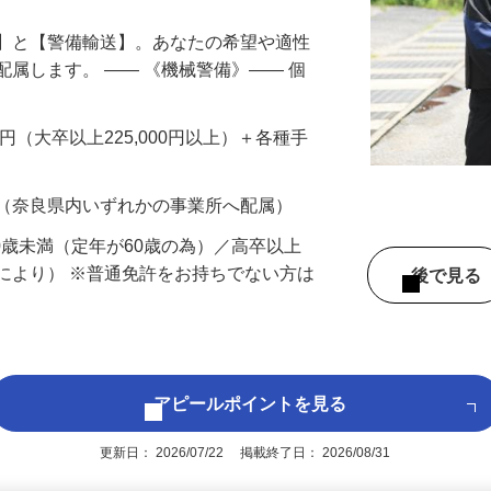
備】と【警備輸送】。あなたの希望や適性
配属します。 ―― 《機械警備》―― 個
…
200円（大卒以上225,000円以上）＋各種手
 （奈良県内いずれかの事業所へ配属）
60歳未満（定年が60歳の為）／高卒以上
により） ※普通免許をお持ちでない方は
後で見
アピールポイントを見る