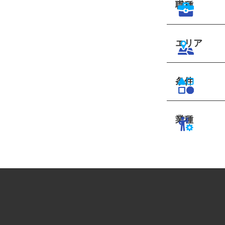
職種
エリア
条件
業種