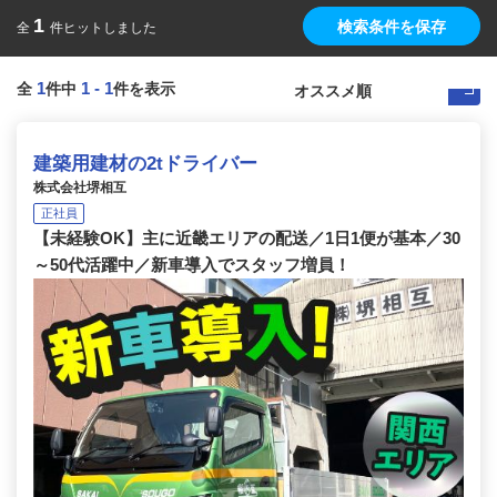
1
検索条件を保存
全
件ヒットしました
1
1
-
1
全
件中
件を表示
建築用建材の2tドライバー
株式会社堺相互
正社員
【未経験OK】主に近畿エリアの配送／1日1便が基本／30
～50代活躍中／新車導入でスタッフ増員！