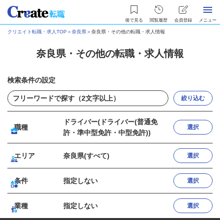
後で見る
閲覧履歴
会員登録
メニュー
クリエイト転職・求人TOP
＞
奈良県
＞
奈良県・その他の転職・求人情報
奈良県・その他の転職・求人情報
検索条件の設定
絞り込む
ドライバー(ドライバー(普通免
職種
選択
許・準中型免許・中型免許))
エリア
奈良県(すべて)
選択
条件
指定しない
選択
業種
指定しない
選択