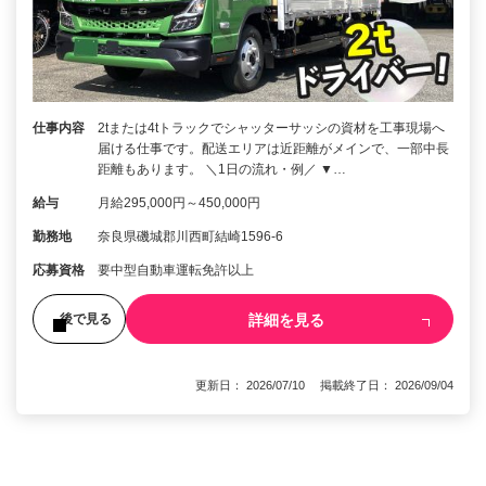
仕事内容
2tまたは4tトラックでシャッターサッシの資材を工事現場へ
届ける仕事です。配送エリアは近距離がメインで、一部中長
距離もあります。 ＼1日の流れ・例／ ▼…
給与
月給295,000円～450,000円
勤務地
奈良県磯城郡川西町結崎1596-6
応募資格
要中型自動車運転免許以上
詳細を見る
後で見る
更新日： 2026/07/10 掲載終了日： 2026/09/04
1