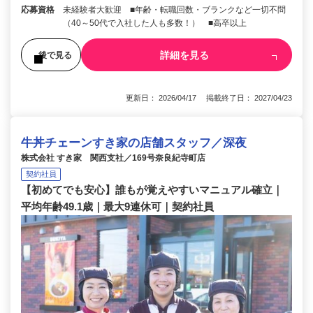
応募資格
未経験者大歓迎 ■年齢・転職回数・ブランクなど一切不問
（40～50代で入社した人も多数！） ■高卒以上
詳細を見る
後で見る
更新日： 2026/04/17 掲載終了日： 2027/04/23
牛丼チェーンすき家の店舗スタッフ／深夜
株式会社 すき家 関西支社／169号奈良紀寺町店
契約社員
【初めてでも安心】誰もが覚えやすいマニュアル確立｜
平均年齢49.1歳｜最大9連休可｜契約社員