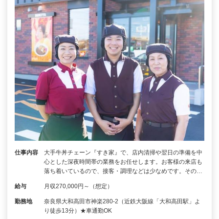
仕事内容
大手牛丼チェーン『すき家』で、店内清掃や翌日の準備を中
心とした深夜時間帯の業務をお任せします。お客様の来店も
落ち着いているので、接客・調理などは少なめです。その…
給与
月収270,000円～（想定）
勤務地
奈良県大和高田市神楽280-2（近鉄大阪線「大和高田駅」よ
り徒歩13分）★車通勤OK