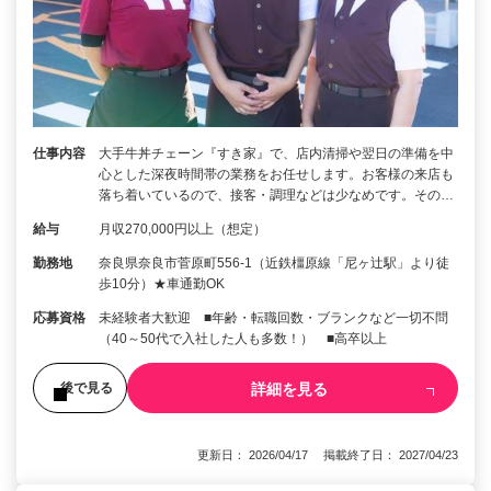
仕事内容
大手牛丼チェーン『すき家』で、店内清掃や翌日の準備を中
心とした深夜時間帯の業務をお任せします。お客様の来店も
落ち着いているので、接客・調理などは少なめです。その…
給与
月収270,000円以上（想定）
勤務地
奈良県奈良市菅原町556-1（近鉄橿原線「尼ヶ辻駅」より徒
歩10分）★車通勤OK
応募資格
未経験者大歓迎 ■年齢・転職回数・ブランクなど一切不問
（40～50代で入社した人も多数！） ■高卒以上
詳細を見る
後で見る
更新日： 2026/04/17 掲載終了日： 2027/04/23