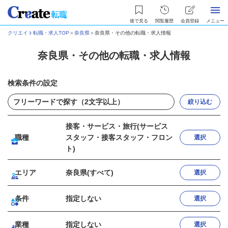
後で見る
閲覧履歴
会員登録
メニュー
クリエイト転職・求人TOP
＞
奈良県
＞
奈良県・その他の転職・求人情報
奈良県・その他の転職・求人情報
検索条件の設定
絞り込む
接客・サービス・旅行(サービス
職種
スタッフ・接客スタッフ・フロン
選択
ト)
エリア
奈良県(すべて)
選択
条件
指定しない
選択
業種
指定しない
選択