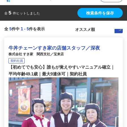
5
検索条件を保存
全
件ヒットしました
5
1
-
5
全
件中
件を表示
牛丼チェーンすき家の店舗スタッフ／深夜
株式会社 すき家 関西支社／宝来店
契約社員
【初めてでも安心】誰もが覚えやすいマニュアル確立｜
平均年齢49.1歳｜最大9連休可｜契約社員