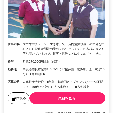
仕事内容
大手牛丼チェーン『すき家』で、店内清掃や翌日の準備を中
心とした深夜時間帯の業務をお任せします。お客様の来店も
落ち着いているので、接客・調理などは少なめです。その…
給与
月収270,000円以上（想定）
勤務地
奈良県奈良市紀寺町682-1（JR桜井線「京終駅」より徒歩10
分）★車通勤OK
応募資格
未経験者大歓迎 ■年齢・転職回数・ブランクなど一切不問
（40～50代で入社した人も多数！） ■高卒以上
詳細を見る
後で見る