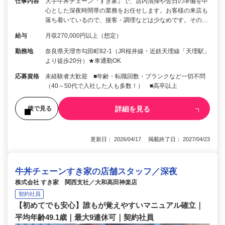
仕事内容
大手牛丼チェーン『すき家』で、店内清掃や翌日の準備を中
心とした深夜時間帯の業務をお任せします。お客様の来店も
落ち着いているので、接客・調理などは少なめです。その…
給与
月収270,000円以上（想定）
勤務地
奈良県天理市勾田町82-1（JR桜井線・近鉄天理線「天理駅」
より徒歩20分）★車通勤OK
応募資格
未経験者大歓迎 ■年齢・転職回数・ブランクなど一切不問
（40～50代で入社した人も多数！） ■高卒以上
詳細を見る
後で見る
更新日： 2026/04/17 掲載終了日： 2027/04/23
牛丼チェーンすき家の店舗スタッフ／深夜
株式会社 すき家 関西支社／大和高田神楽店
契約社員
【初めてでも安心】誰もが覚えやすいマニュアル確立｜
平均年齢49.1歳｜最大9連休可｜契約社員