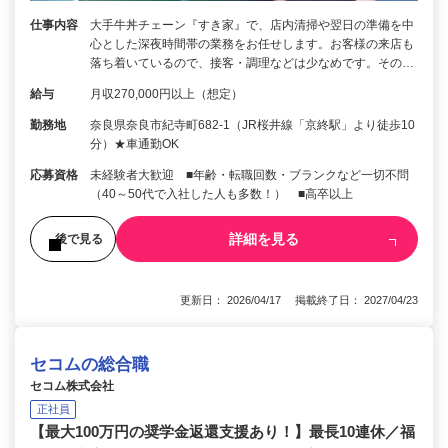
仕事内容
大手牛丼チェーン『すき家』で、店内清掃や翌日の準備を中
心とした深夜時間帯の業務をお任せします。お客様の来店も
落ち着いているので、接客・調理などは少なめです。その…
給与
月収270,000円以上（想定）
勤務地
奈良県奈良市紀寺町682-1（JR桜井線「京終駅」より徒歩10
分）★車通勤OK
応募資格
未経験者大歓迎 ■年齢・転職回数・ブランクなど一切不問
（40～50代で入社した人も多数！） ■高卒以上
詳細を見る
後で見る
更新日： 2026/04/17 掲載終了日： 2027/04/23
セコムの総合職
セコム株式会社
正社員
【最大100万円の奨学金返還支援あり！】最長10連休／福