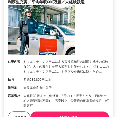
利厚生充実／平均年収600万超／未経験歓迎
仕事内容
セキュリティシステムによる異常感知時の対応や機器の点検
など、人々の暮らしを守る業務をお任せします。 ◎セコムの
セキュリティシステムは、トラブルを未然に防ぐため…
給与
月給239,800円以上
勤務地
奈良県奈良市内各所
応募資格
未経験39歳まで（例外事由3号のイ／長期キャリア形成のた
め／職業経験不問）、高卒以上 ◎普通自動車運転免許（AT
限定可）