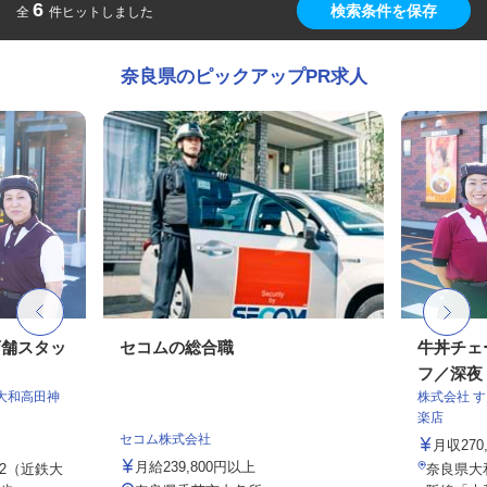
6
検索条件を保存
全
件ヒットしました
奈良県のピックアップPR求人
店舗スタッ
セコムの総合職
牛丼チェ
フ／深夜
大和高田神
株式会社 
楽店
セコム株式会社
月収270
月給239,800円以上
-2（近鉄大
奈良県大