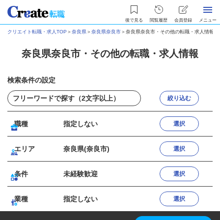
後で見る
閲覧履歴
会員登録
メニュー
クリエイト転職・求人TOP
＞
奈良県
＞
奈良県奈良市
＞
奈良県奈良市・その他の転職・求人情報
奈良県奈良市・その他の転職・求人情報
検索条件の設定
絞り込む
職種
指定しない
選択
エリア
奈良県(奈良市)
選択
条件
未経験歓迎
選択
業種
指定しない
選択