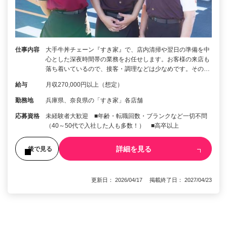
仕事内容
大手牛丼チェーン『すき家』で、店内清掃や翌日の準備を中
心とした深夜時間帯の業務をお任せします。お客様の来店も
落ち着いているので、接客・調理などは少なめです。その…
給与
月収270,000円以上（想定）
勤務地
兵庫県、奈良県の「すき家」各店舗
応募資格
未経験者大歓迎 ■年齢・転職回数・ブランクなど一切不問
（40～50代で入社した人も多数！） ■高卒以上
詳細を見る
後で見る
更新日： 2026/04/17 掲載終了日： 2027/04/23
1