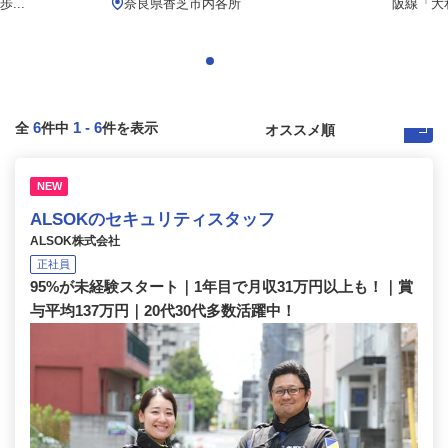
...
奈良県香芝市内各所
阪線「大
6
1
-
6
全
件中
件を表示
NEW
ALSOKのセキュリティスタッフ
ALSOK株式会社
正社員
95%が未経験スタート｜1年目で月収31万円以上も！｜賞
与平均137万円｜20代30代多数活躍中！