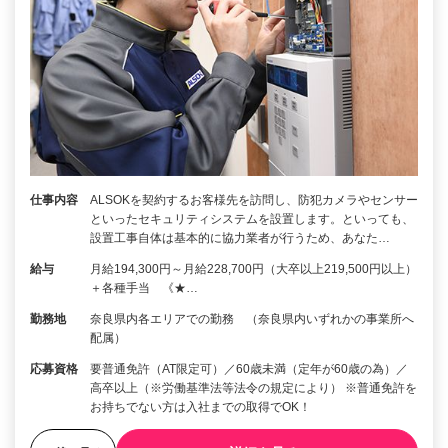
仕事内容
ALSOKを契約するお客様先を訪問し、防犯カメラやセンサー
といったセキュリティシステムを設置します。といっても、
設置工事自体は基本的に協力業者が行うため、あなた…
給与
月給194,300円～月給228,700円（大卒以上219,500円以上）
＋各種手当 《★…
勤務地
奈良県内各エリアでの勤務 （奈良県内いずれかの事業所へ
配属）
応募資格
要普通免許（AT限定可）／60歳未満（定年が60歳の為）／
高卒以上（※労働基準法等法令の規定により） ※普通免許を
お持ちでない方は入社までの取得でOK！