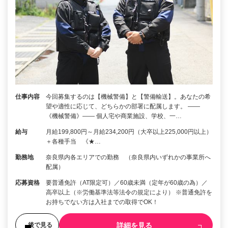
仕事内容
今回募集するのは【機械警備】と【警備輸送】。あなたの希
望や適性に応じて、どちらかの部署に配属します。 ――
《機械警備》―― 個人宅や商業施設、学校、一…
給与
月給199,800円～月給234,200円（大卒以上225,000円以上）
＋各種手当 《★…
勤務地
奈良県内各エリアでの勤務 （奈良県内いずれかの事業所へ
配属）
応募資格
要普通免許（AT限定可）／60歳未満（定年が60歳の為）／
高卒以上（※労働基準法等法令の規定により） ※普通免許を
お持ちでない方は入社までの取得でOK！
詳細を見る
後で見る