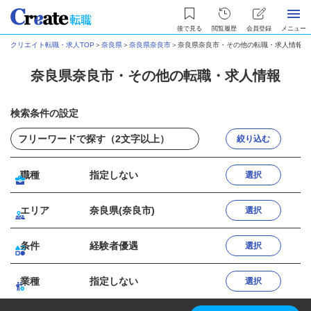
後で見る
閲覧履歴
会員登録
メニュー
クリエイト転職・求人TOP
＞
奈良県
＞
奈良県奈良市
＞
奈良県奈良市・その他の転職・求人情報
奈良県奈良市・その他の転職・求人情報
検索条件の設定
絞り込む
職種
指定しない
選択
エリア
奈良県(奈良市)
選択
条件
経験者優遇
選択
業種
指定しない
選択