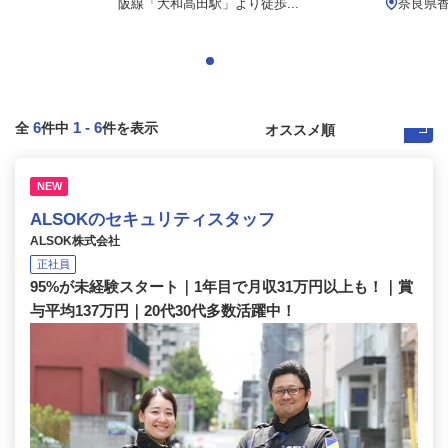
阪線「大和高田駅」より徒歩...
奈良県
6
1
-
6
全
件中
件を表示
NEW
ALSOKのセキュリティスタッフ
ALSOK株式会社
正社員
95%が未経験スタート｜1年目で月収31万円以上も！｜賞
与平均137万円｜20代30代多数活躍中！