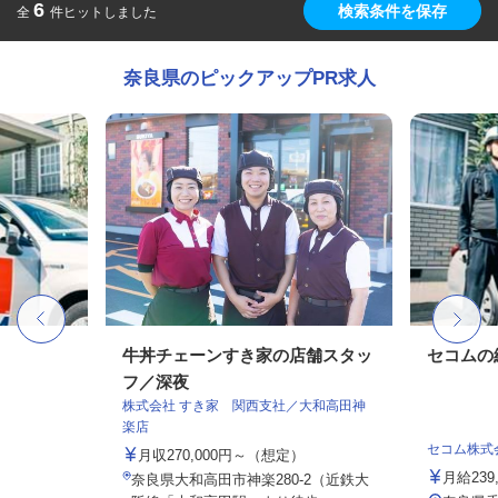
6
検索条件を保存
全
件ヒットしました
奈良県のピックアップPR求人
牛丼チェーンすき家の店舗スタッ
セコムの
フ／深夜
株式会社 すき家 関西支社／大和高田神
楽店
セコム株式
月収270,000円～（想定）
月給239
奈良県大和高田市神楽280-2（近鉄大