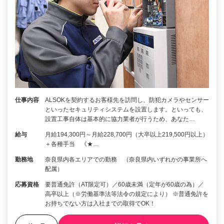
仕事内容
ALSOKを契約するお客様先を訪問し、防犯カメラやセンサー
といったセキュリティシステムを設置します。といっても、
設置工事自体は基本的に協力業者が行うため、あなた…
給与
月給194,300円～月給228,700円（大卒以上219,500円以上）
＋各種手当 《★…
勤務地
奈良県内各エリアでの勤務 （奈良県内いずれかの事業所へ
配属）
応募資格
要普通免許（AT限定可）／60歳未満（定年が60歳の為）／
高卒以上（※労働基準法等法令の規定により） ※普通免許を
お持ちでない方は入社までの取得でOK！