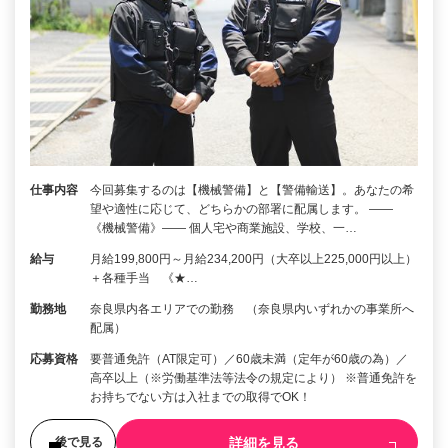
仕事内容
今回募集するのは【機械警備】と【警備輸送】。あなたの希
望や適性に応じて、どちらかの部署に配属します。 ――
《機械警備》―― 個人宅や商業施設、学校、一…
給与
月給199,800円～月給234,200円（大卒以上225,000円以上）
＋各種手当 《★…
勤務地
奈良県内各エリアでの勤務 （奈良県内いずれかの事業所へ
配属）
応募資格
要普通免許（AT限定可）／60歳未満（定年が60歳の為）／
高卒以上（※労働基準法等法令の規定により） ※普通免許を
お持ちでない方は入社までの取得でOK！
詳細を見る
後で見る