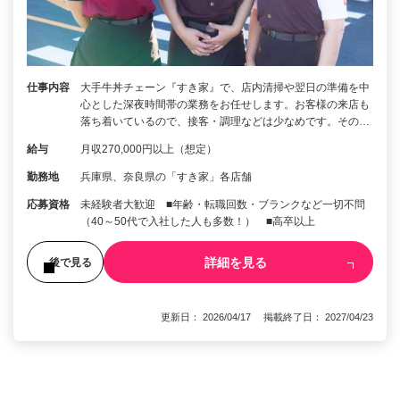
仕事内容
大手牛丼チェーン『すき家』で、店内清掃や翌日の準備を中
心とした深夜時間帯の業務をお任せします。お客様の来店も
落ち着いているので、接客・調理などは少なめです。その…
給与
月収270,000円以上（想定）
勤務地
兵庫県、奈良県の「すき家」各店舗
応募資格
未経験者大歓迎 ■年齢・転職回数・ブランクなど一切不問
（40～50代で入社した人も多数！） ■高卒以上
詳細を見る
後で見る
更新日： 2026/04/17 掲載終了日： 2027/04/23
1