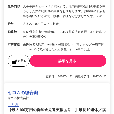
仕事内容
大手牛丼チェーン『すき家』で、店内清掃や翌日の準備を中
心とした深夜時間帯の業務をお任せします。お客様の来店も
落ち着いているので、接客・調理などは少なめです。その…
給与
月収270,000円以上（想定）
勤務地
奈良県奈良市紀寺町682-1（JR桜井線「京終駅」より徒歩10
分）★車通勤OK
応募資格
未経験者大歓迎 ■年齢・転職回数・ブランクなど一切不問
（40～50代で入社した人も多数！） ■高卒以上
詳細を見る
後で見る
更新日： 2026/04/17 掲載終了日： 2027/04/23
セコムの総合職
セコム株式会社
正社員
【最大100万円の奨学金返還支援あり！】最長10連休／福