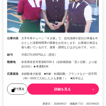
仕事内容
大手牛丼チェーン『すき家』で、店内清掃や翌日の準備を中
心とした深夜時間帯の業務をお任せします。お客様の来店も
落ち着いているので、接客・調理などは少なめです。その…
給与
月収270,000円以上（想定）
勤務地
奈良県奈良市菅原町556-1（近鉄橿原線「尼ヶ辻駅」より徒
歩10分）★車通勤OK
応募資格
未経験者大歓迎 ■年齢・転職回数・ブランクなど一切不問
（40～50代で入社した人も多数！） ■高卒以上
詳細を見る
後で見る
更新日： 2026/04/17 掲載終了日： 2027/04/23