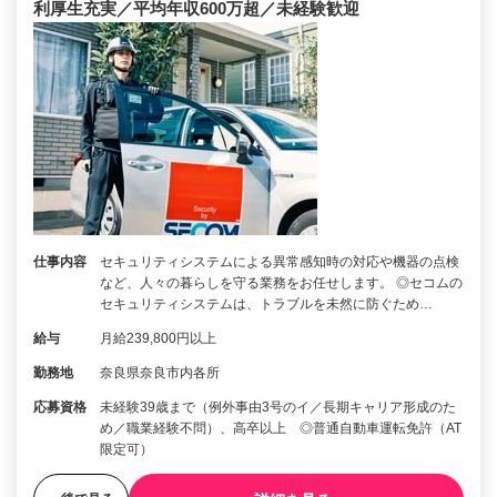
利厚生充実／平均年収600万超／未経験歓迎
仕事内容
セキュリティシステムによる異常感知時の対応や機器の点検
など、人々の暮らしを守る業務をお任せします。 ◎セコムの
セキュリティシステムは、トラブルを未然に防ぐため…
給与
月給239,800円以上
勤務地
奈良県奈良市内各所
応募資格
未経験39歳まで（例外事由3号のイ／長期キャリア形成のた
め／職業経験不問）、高卒以上 ◎普通自動車運転免許（AT
限定可）