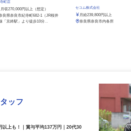
株式会社 すき家 関西支社／169号奈良
紀寺町店
セコム株式会社
月収270,000円以上（想定）
月給239,800円以上
奈良県奈良市紀寺町682-1（JR桜井
線「京終駅」より徒歩10分...
奈良県奈良市内各所
スタッフ