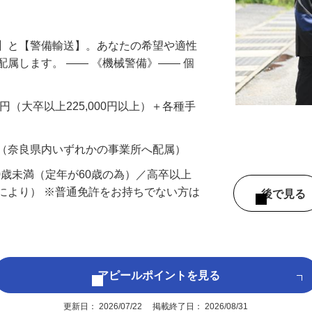
円以上も！｜賞与平均137万円｜20代30
備】と【警備輸送】。あなたの希望や適性
配属します。 ―― 《機械警備》―― 個
…
200円（大卒以上225,000円以上）＋各種手
 （奈良県内いずれかの事業所へ配属）
60歳未満（定年が60歳の為）／高卒以上
により） ※普通免許をお持ちでない方は
後で見
アピールポイントを見る