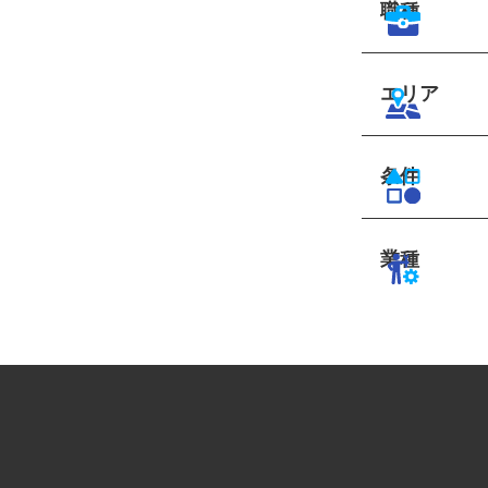
職種
エリア
条件
業種