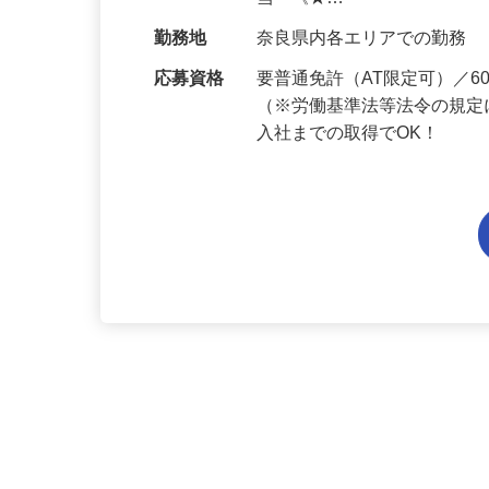
給与
月給194,300円～月給228,
当 《★…
勤務地
奈良県内各エリアでの勤務
応募資格
要普通免許（AT限定可）／
（※労働基準法等法令の規定
入社までの取得でOK！