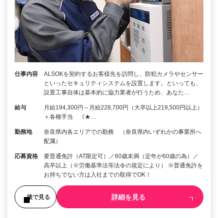
仕事内容
ALSOKを契約するお客様先を訪問し、防犯カメラやセンサー
といったセキュリティシステムを設置します。といっても、
設置工事自体は基本的に協力業者が行うため、あなた…
給与
月給194,300円～月給228,700円（大卒以上219,500円以上）
＋各種手当 《★…
勤務地
奈良県内各エリアでの勤務 （奈良県内いずれかの事業所へ
配属）
応募資格
要普通免許（AT限定可）／60歳未満（定年が60歳の為）／
高卒以上（※労働基準法等法令の規定により） ※普通免許を
お持ちでない方は入社までの取得でOK！
詳細を見る
後で見る