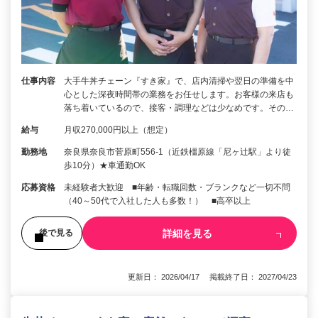
仕事内容
大手牛丼チェーン『すき家』で、店内清掃や翌日の準備を中
心とした深夜時間帯の業務をお任せします。お客様の来店も
落ち着いているので、接客・調理などは少なめです。その…
給与
月収270,000円以上（想定）
勤務地
奈良県奈良市菅原町556-1（近鉄橿原線「尼ヶ辻駅」より徒
歩10分）★車通勤OK
応募資格
未経験者大歓迎 ■年齢・転職回数・ブランクなど一切不問
（40～50代で入社した人も多数！） ■高卒以上
詳細を見る
後で見る
更新日： 2026/04/17 掲載終了日： 2027/04/23