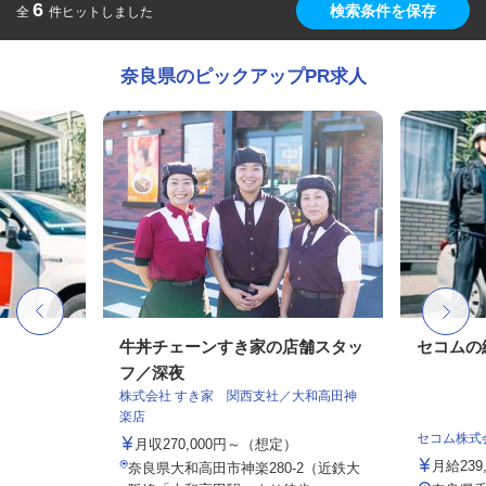
6
検索条件を保存
全
件ヒットしました
奈良県のピックアップPR求人
牛丼チェーンすき家の店舗スタッ
セコムの
フ／深夜
株式会社 すき家 関西支社／大和高田神
楽店
セコム株式
月収270,000円～（想定）
月給239
奈良県大和高田市神楽280-2（近鉄大