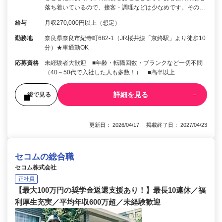
落ち着いているので、接客・調理などは少なめです。その…
給与
月収270,000円以上（想定）
勤務地
奈良県奈良市紀寺町682-1（JR桜井線「京終駅」より徒歩10
分）★車通勤OK
応募資格
未経験者大歓迎 ■年齢・転職回数・ブランクなど一切不問
（40～50代で入社した人も多数！） ■高卒以上
詳細を見る
後で見る
更新日： 2026/04/17 掲載終了日： 2027/04/23
セコムの総合職
セコム株式会社
正社員
【最大100万円の奨学金返還支援あり！】最長10連休／福
利厚生充実／平均年収600万超／未経験歓迎