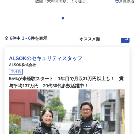
阪線「大和高田駅」より徒歩...
奈良県
6
1
-
6
全
件中
件を表示
ALSOKのセキュリティスタッフ
ALSOK株式会社
正社員
95%が未経験スタート｜1年目で月収31万円以上も！｜賞
与平均137万円｜20代30代多数活躍中！