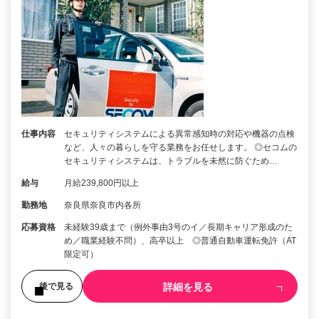
仕事内容
セキュリティシステムによる異常感知時の対応や機器の点検
など、人々の暮らしを守る業務をお任せします。 ◎セコムの
セキュリティシステムは、トラブルを未然に防ぐため…
給与
月給239,800円以上
勤務地
奈良県奈良市内各所
応募資格
未経験39歳まで（例外事由3号のイ／長期キャリア形成のた
め／職業経験不問）、高卒以上 ◎普通自動車運転免許（AT
限定可）
詳細を見る
後で見る