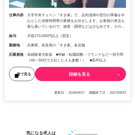
仕事内容
大手牛丼チェーン『すき家』で、店内清掃や翌日の準備を中
心とした深夜時間帯の業務をお任せします。お客様の来店も
落ち着いているので、接客・調理などは少なめです。その…
給与
月収270,000円以上（想定）
勤務地
兵庫県、奈良県の「すき家」各店舗
応募資格
未経験者大歓迎 ■年齢・転職回数・ブランクなど一切不問
（40～50代で入社した人も多数！） ■高卒以上
詳細を見る
後で見る
更新日： 2026/04/17 掲載終了日： 2027/04/23
1
気になる求人は