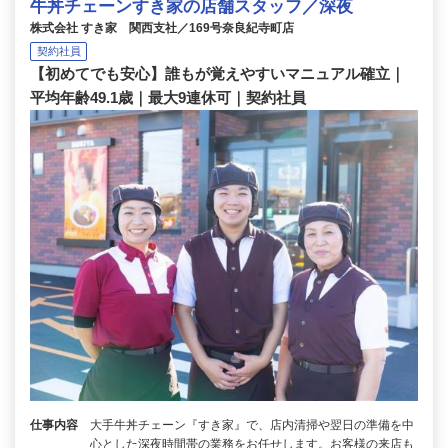
牛丼チェーンすき家の店舗スタッフ／深夜
株式会社 すき家 関西支社／169号奈良紀寺町店
契約社員
【初めてでも安心】誰もが覚えやすいマニュアル確立｜
平均年齢49.1歳｜最大9連休可｜契約社員
仕事内容
大手牛丼チェーン『すき家』で、店内清掃や翌日の準備を中
心とした深夜時間帯の業務をお任せします。お客様の来店も