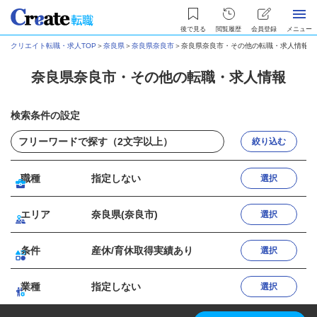
後で見る
閲覧履歴
会員登録
メニュー
クリエイト転職・求人TOP
＞
奈良県
＞
奈良県奈良市
＞
奈良県奈良市・その他の転職・求人情報
奈良県奈良市・その他の転職・求人情報
検索条件の設定
絞り込む
職種
指定しない
選択
エリア
奈良県(奈良市)
選択
条件
産休/育休取得実績あり
選択
業種
指定しない
選択