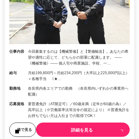
仕事内容
今回募集するのは【機械警備】と【警備輸送】。あなたの希
望や適性に応じて、どちらかの部署に配属します。 ――
《機械警備》―― 個人宅や商業施設、学校、一…
給与
月給199,800円～月給234,200円（大卒以上225,000円以上）
＋各種手当 《★…
勤務地
奈良県内各エリアでの勤務 （奈良県内いずれかの事業所へ
配属）
応募資格
要普通免許（AT限定可）／60歳未満（定年が60歳の為）／
高卒以上（※労働基準法等法令の規定により） ※普通免許を
お持ちでない方は入社までの取得でOK！
詳細を見る
後で見る