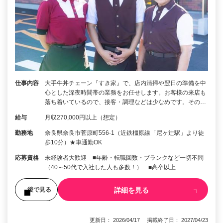
仕事内容
大手牛丼チェーン『すき家』で、店内清掃や翌日の準備を中
心とした深夜時間帯の業務をお任せします。お客様の来店も
落ち着いているので、接客・調理などは少なめです。その…
給与
月収270,000円以上（想定）
勤務地
奈良県奈良市菅原町556-1（近鉄橿原線「尼ヶ辻駅」より徒
歩10分）★車通勤OK
応募資格
未経験者大歓迎 ■年齢・転職回数・ブランクなど一切不問
（40～50代で入社した人も多数！） ■高卒以上
詳細を見る
後で見る
更新日： 2026/04/17 掲載終了日： 2027/04/23