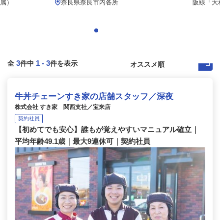
属）
奈良県奈良市内各所
阪線「大
3
1
-
3
全
件中
件を表示
牛丼チェーンすき家の店舗スタッフ／深夜
株式会社 すき家 関西支社／宝来店
契約社員
【初めてでも安心】誰もが覚えやすいマニュアル確立｜
平均年齢49.1歳｜最大9連休可｜契約社員