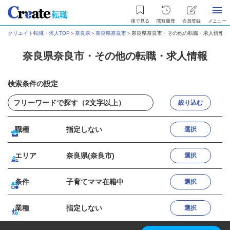
後で見る
閲覧履歴
会員登録
メニュー
クリエイト転職・求人TOP
＞
奈良県
＞
奈良県奈良市
＞
奈良県奈良市・その他の転職・求人情報
奈良県奈良市・その他の転職・求人情報
検索条件の設定
絞り込む
職種
指定しない
選択
エリア
奈良県(奈良市)
選択
条件
子育てママ在籍中
選択
業種
指定しない
選択