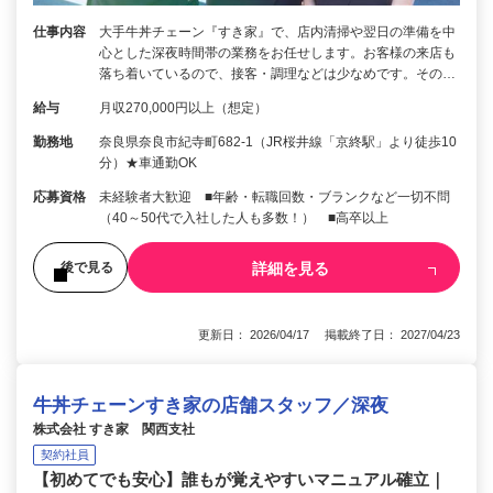
仕事内容
大手牛丼チェーン『すき家』で、店内清掃や翌日の準備を中
心とした深夜時間帯の業務をお任せします。お客様の来店も
落ち着いているので、接客・調理などは少なめです。その…
給与
月収270,000円以上（想定）
勤務地
奈良県奈良市紀寺町682-1（JR桜井線「京終駅」より徒歩10
分）★車通勤OK
応募資格
未経験者大歓迎 ■年齢・転職回数・ブランクなど一切不問
（40～50代で入社した人も多数！） ■高卒以上
詳細を見る
後で見る
更新日： 2026/04/17 掲載終了日： 2027/04/23
牛丼チェーンすき家の店舗スタッフ／深夜
株式会社 すき家 関西支社
契約社員
【初めてでも安心】誰もが覚えやすいマニュアル確立｜