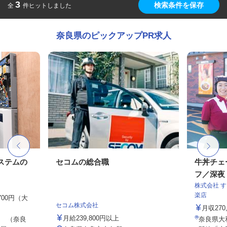
3
検索条件を保存
全
件ヒットしました
奈良県のピックアップPR求人
ステムの
セコムの総合職
牛丼チェ
フ／深夜
株式会社 
楽店
,700円（大
セコム株式会社
月収270
月給239,800円以上
 （奈良
奈良県大