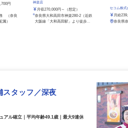
株式会社 すき家 関西支社／大和高田
神楽店
8,700円
セコム株
月収270,000円～（想定）
月給2
勤務 （奈良
奈良県大和高田市神楽280-2（近鉄
へ配属）
大阪線「大和高田駅」より徒歩...
奈良
舗スタッフ／深夜
アル確立｜平均年齢49.1歳｜最大9連休