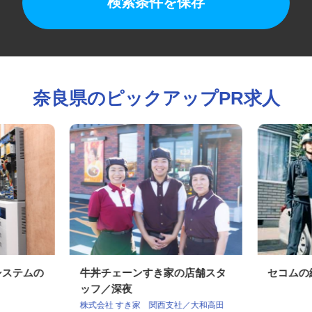
検索条件を保存
奈良県のピックアップPR求人
ィシステムの
牛丼チェーンすき家の店舗スタ
セコム
ッフ／深夜