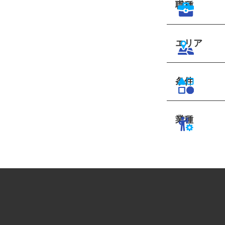
職種
エリア
条件
業種