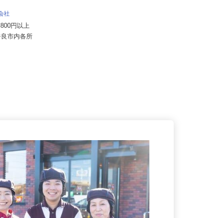
ALSOK株式会社
月給194,300円～月給228,700円
式会社
（大卒以上219,50...
39,800円以上
奈良県内各エリアでの勤務 （奈良
県奈良市内各所
県内いずれかの事業所へ配属）