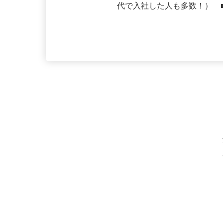
応募資格
未経験者大歓迎 ■年齢・転
代で入社した人も多数！） 