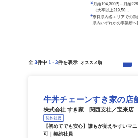
ALSOK株式会社
月給194,300円～月給22
セコム株式会社
（大卒以上219,50...
月給239,800円以上
奈良県内各エリアでの
奈良県奈良市内各所
県内いずれかの事業所
全
3
件中
1
-
3
件を表示
牛丼チェーンすき家の店
株式会社 すき家 関西支社／宝来店
契約社員
【初めてでも安心】誰もが覚えやすいマニュ