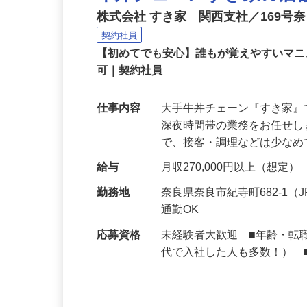
牛丼チェーンすき家の店
株式会社 すき家 関西支社／169号
契約社員
【初めてでも安心】誰もが覚えやすいマニュ
可｜契約社員
仕事内容
大手牛丼チェーン『すき家
深夜時間帯の業務をお任せ
で、接客・調理などは少な
給与
月収270,000円以上（想定）
勤務地
奈良県奈良市紀寺町682-1
通勤OK
応募資格
未経験者大歓迎 ■年齢・転
代で入社した人も多数！） 