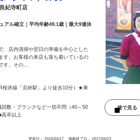
舗スタッフ／深夜
奈良紀寺町店
アル確立｜平均年齢49.1歳｜最大9連休
』で、店内清掃や翌日の準備を中心とした
します。お客様の来店も落ち着いているの
めです。その…
（JR桜井線「京終駅」より徒歩10分）★車
職回数・ブランクなど一切不問（40～50
後で見
■高卒以上