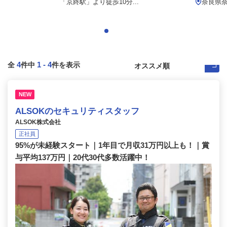
「京終駅」より徒歩10分...
奈良県
4
1
-
4
全
件中
件を表示
NEW
ALSOKのセキュリティスタッフ
ALSOK株式会社
正社員
95%が未経験スタート｜1年目で月収31万円以上も！｜賞
与平均137万円｜20代30代多数活躍中！