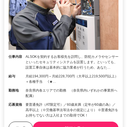
仕事内容
ALSOKを契約するお客様先を訪問し、防犯カメラやセンサー
といったセキュリティシステムを設置します。といっても、
設置工事自体は基本的に協力業者が行うため、あなた…
給与
月給194,300円～月給228,700円（大卒以上219,500円以上）
＋各種手当 《★…
勤務地
奈良県内各エリアでの勤務 （奈良県内いずれかの事業所へ
配属）
応募資格
要普通免許（AT限定可）／60歳未満（定年が60歳の為）／
高卒以上（※労働基準法等法令の規定により） ※普通免許を
お持ちでない方は入社までの取得でOK！