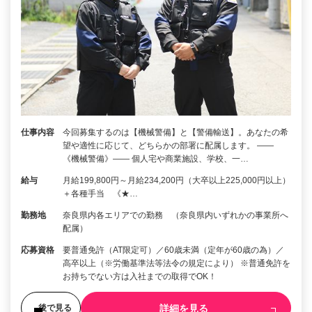
仕事内容
今回募集するのは【機械警備】と【警備輸送】。あなたの希
望や適性に応じて、どちらかの部署に配属します。 ――
《機械警備》―― 個人宅や商業施設、学校、一…
給与
月給199,800円～月給234,200円（大卒以上225,000円以上）
＋各種手当 《★…
勤務地
奈良県内各エリアでの勤務 （奈良県内いずれかの事業所へ
配属）
応募資格
要普通免許（AT限定可）／60歳未満（定年が60歳の為）／
高卒以上（※労働基準法等法令の規定により） ※普通免許を
お持ちでない方は入社までの取得でOK！
詳細を見る
後で見る