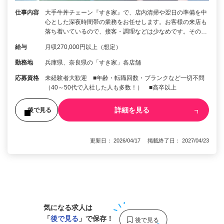
仕事内容
大手牛丼チェーン『すき家』で、店内清掃や翌日の準備を中
心とした深夜時間帯の業務をお任せします。お客様の来店も
落ち着いているので、接客・調理などは少なめです。その…
給与
月収270,000円以上（想定）
勤務地
兵庫県、奈良県の「すき家」各店舗
応募資格
未経験者大歓迎 ■年齢・転職回数・ブランクなど一切不問
（40～50代で入社した人も多数！） ■高卒以上
詳細を見る
後で見る
更新日： 2026/04/17 掲載終了日： 2027/04/23
1
気になる求人は
「
後で見る
」で保存！