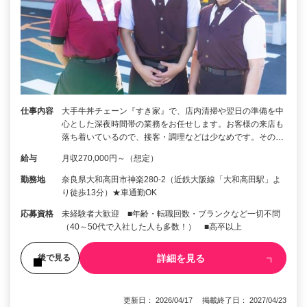
仕事内容
大手牛丼チェーン『すき家』で、店内清掃や翌日の準備を中
心とした深夜時間帯の業務をお任せします。お客様の来店も
落ち着いているので、接客・調理などは少なめです。その…
給与
月収270,000円～（想定）
勤務地
奈良県大和高田市神楽280-2（近鉄大阪線「大和高田駅」よ
り徒歩13分）★車通勤OK
応募資格
未経験者大歓迎 ■年齢・転職回数・ブランクなど一切不問
（40～50代で入社した人も多数！） ■高卒以上
詳細を見る
後で見る
更新日： 2026/04/17 掲載終了日： 2027/04/23