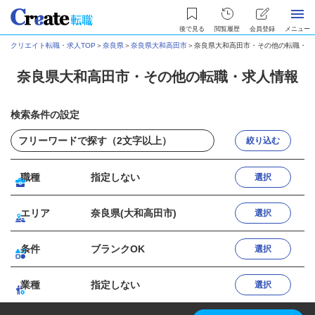
後で見る
閲覧履歴
会員登録
メニュー
クリエイト転職・求人TOP
＞
奈良県
＞
奈良県大和高田市
＞
奈良県大和高田市・その他の転職・求
奈良県大和高田市・その他の転職・求人情報
検索条件の設定
絞り込む
職種
指定しない
選択
エリア
奈良県(大和高田市)
選択
条件
ブランクOK
選択
業種
指定しない
選択