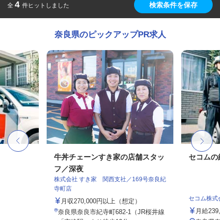
4
検索条件を保存
全
件ヒットしました
奈良県のピックアップPR求人
牛丼チェーンすき家の店舗スタッ
セコムの
フ／深夜
株式会社 すき家 関西支社／169号奈良紀
寺町店
セコム株式
月収270,000円以上（想定）
月給239
奈良県奈良市紀寺町682-1（JR桜井線