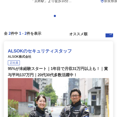
「京終駅」より徒歩10分...
奈良県
2
1
-
2
全
件中
件を表示
ALSOKのセキュリティスタッフ
ALSOK株式会社
正社員
95%が未経験スタート｜1年目で月収31万円以上も！｜賞
与平均137万円｜20代30代多数活躍中！