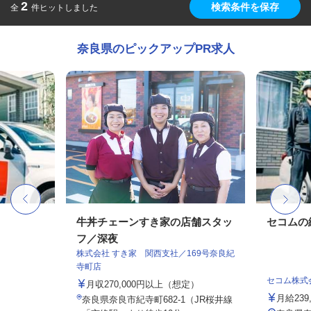
2
検索条件を保存
全
件ヒットしました
奈良県のピックアップPR求人
牛丼チェーンすき家の店舗スタッ
セコムの
フ／深夜
株式会社 すき家 関西支社／169号奈良紀
寺町店
セコム株式
月収270,000円以上（想定）
月給239
奈良県奈良市紀寺町682-1（JR桜井線