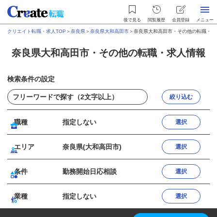
後で見る
閲覧履歴
会員登録
メニュー
クリエイト転職・求人TOP
＞
奈良県
＞
奈良県大和高田市
＞
奈良県大和高田市・その他の転職・求
奈良県大和高田市・その他の転職・求人情報
検索条件の設定
絞り込む
職種
指定しない
選択
エリア
奈良県(大和高田市)
選択
条件
勤務開始日応相談
選択
業種
指定しない
選択