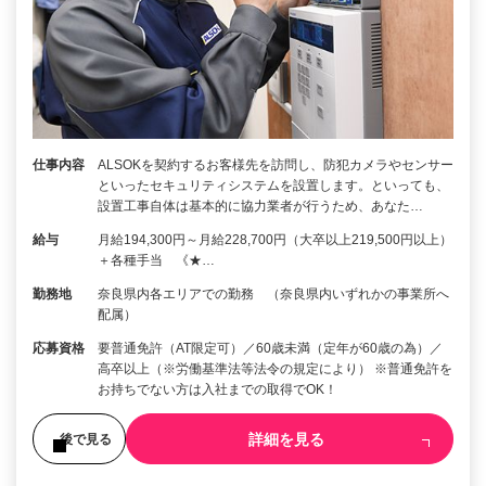
仕事内容
ALSOKを契約するお客様先を訪問し、防犯カメラやセンサー
といったセキュリティシステムを設置します。といっても、
設置工事自体は基本的に協力業者が行うため、あなた…
給与
月給194,300円～月給228,700円（大卒以上219,500円以上）
＋各種手当 《★…
勤務地
奈良県内各エリアでの勤務 （奈良県内いずれかの事業所へ
配属）
応募資格
要普通免許（AT限定可）／60歳未満（定年が60歳の為）／
高卒以上（※労働基準法等法令の規定により） ※普通免許を
お持ちでない方は入社までの取得でOK！
詳細を見る
後で見る