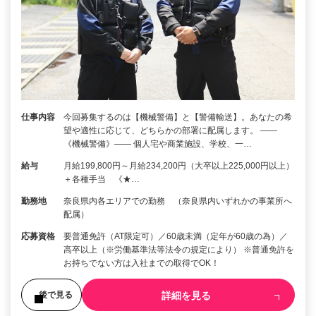
仕事内容
今回募集するのは【機械警備】と【警備輸送】。あなたの希
望や適性に応じて、どちらかの部署に配属します。 ――
《機械警備》―― 個人宅や商業施設、学校、一…
給与
月給199,800円～月給234,200円（大卒以上225,000円以上）
＋各種手当 《★…
勤務地
奈良県内各エリアでの勤務 （奈良県内いずれかの事業所へ
配属）
応募資格
要普通免許（AT限定可）／60歳未満（定年が60歳の為）／
高卒以上（※労働基準法等法令の規定により） ※普通免許を
お持ちでない方は入社までの取得でOK！
詳細を見る
後で見る