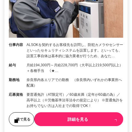
仕事内容
ALSOKを契約するお客様先を訪問し、防犯カメラやセンサー
といったセキュリティシステムを設置します。といっても、
設置工事自体は基本的に協力業者が行うため、あなた…
給与
月給194,300円～月給228,700円（大卒以上219,500円以上）
＋各種手当 《★…
勤務地
奈良県内各エリアでの勤務 （奈良県内いずれかの事業所へ
配属）
応募資格
要普通免許（AT限定可）／60歳未満（定年が60歳の為）／
高卒以上（※労働基準法等法令の規定により） ※普通免許を
お持ちでない方は入社までの取得でOK！
詳細を見る
後で見る