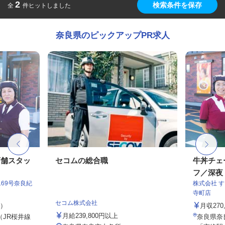
2
検索条件を保存
全
件ヒットしました
奈良県のピックアップPR求人
店舗スタッ
セコムの総合職
牛丼チェ
フ／深夜
69号奈良紀
株式会社 
寺町店
セコム株式会社
定）
月収27
月給239,800円以上
（JR桜井線
奈良県奈良