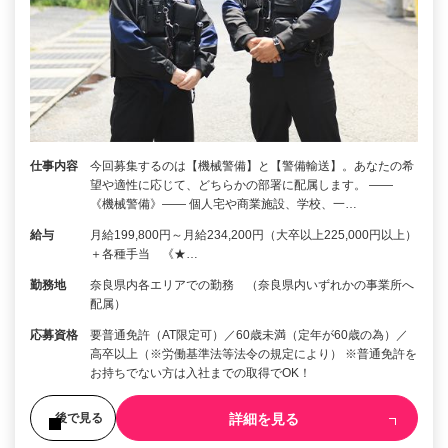
仕事内容
今回募集するのは【機械警備】と【警備輸送】。あなたの希
望や適性に応じて、どちらかの部署に配属します。 ――
《機械警備》―― 個人宅や商業施設、学校、一…
給与
月給199,800円～月給234,200円（大卒以上225,000円以上）
＋各種手当 《★…
勤務地
奈良県内各エリアでの勤務 （奈良県内いずれかの事業所へ
配属）
応募資格
要普通免許（AT限定可）／60歳未満（定年が60歳の為）／
高卒以上（※労働基準法等法令の規定により） ※普通免許を
お持ちでない方は入社までの取得でOK！
詳細を見る
後で見る