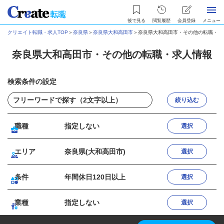
後で見る
閲覧履歴
会員登録
メニュー
クリエイト転職・求人TOP
＞
奈良県
＞
奈良県大和高田市
＞
奈良県大和高田市・その他の転職・求
奈良県大和高田市・その他の転職・求人情報
検索条件の設定
絞り込む
職種
指定しない
選択
エリア
奈良県(大和高田市)
選択
条件
年間休日120日以上
選択
業種
指定しない
選択