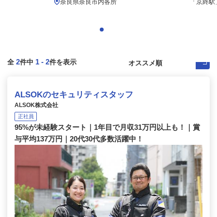
.
奈良県奈良市内各所
「京終駅」
2
1
-
2
全
件中
件を表示
ALSOKのセキュリティスタッフ
ALSOK株式会社
正社員
95%が未経験スタート｜1年目で月収31万円以上も！｜賞
与平均137万円｜20代30代多数活躍中！