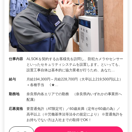
仕事内容
ALSOKを契約するお客様先を訪問し、防犯カメラやセンサー
といったセキュリティシステムを設置します。といっても、
設置工事自体は基本的に協力業者が行うため、あなた…
給与
月給194,300円～月給228,700円（大卒以上219,500円以上）
＋各種手当 《★…
勤務地
奈良県内各エリアでの勤務 （奈良県内いずれかの事業所へ
配属）
応募資格
要普通免許（AT限定可）／60歳未満（定年が60歳の為）／
高卒以上（※労働基準法等法令の規定により） ※普通免許を
お持ちでない方は入社までの取得でOK！