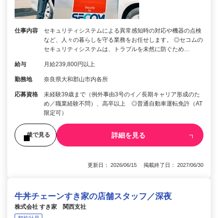
仕事内容
セキュリティシステムによる異常感知時の対応や機器の点検
など、人々の暮らしを守る業務をお任せします。 ◎セコムの
セキュリティシステムは、トラブルを未然に防ぐため…
給与
月給239,800円以上
勤務地
奈良県大和郡山市内各所
応募資格
未経験39歳まで（例外事由3号のイ／長期キャリア形成のた
め／職業経験不問）、高卒以上 ◎普通自動車運転免許（AT
限定可）
詳細を見る
後で見る
更新日： 2026/06/15 掲載終了日： 2027/06/30
牛丼チェーンすき家の店舗スタッフ／深夜
株式会社 すき家 関西支社
契約社員