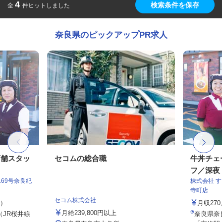
4
検索条件を保存
全
件ヒットしました
奈良県のピックアップPR求人
店舗スタッ
セコムの総合職
牛丼チェ
フ／深夜
69号奈良紀
株式会社 
寺町店
セコム株式会社
定）
月収27
月給239,800円以上
（JR桜井線
奈良県奈良