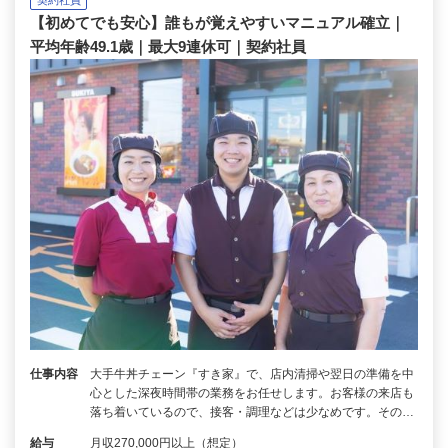
【初めてでも安心】誰もが覚えやすいマニュアル確立｜
平均年齢49.1歳｜最大9連休可｜契約社員
仕事内容
大手牛丼チェーン『すき家』で、店内清掃や翌日の準備を中
心とした深夜時間帯の業務をお任せします。お客様の来店も
落ち着いているので、接客・調理などは少なめです。その…
給与
月収270,000円以上（想定）