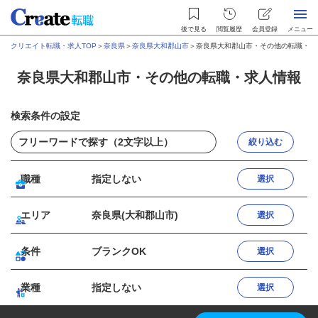
後で見る
閲覧履歴
会員登録
メニュー
クリエイト転職・求人TOP
＞
奈良県
＞
奈良県大和郡山市
＞
奈良県大和郡山市・その他の転職・求
奈良県大和郡山市・その他の転職・求人情報
検索条件の設定
絞り込む
職種
指定しない
選択
エリア
奈良県(大和郡山市)
選択
条件
ブランクOK
選択
業種
指定しない
選択