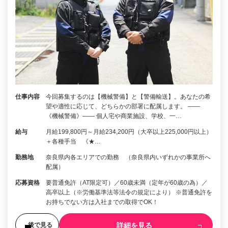
仕事内容
今回募集するのは【機械警備】と【警備輸送】。あなたの希
望や適性に応じて、どちらかの部署に配属します。 ――
《機械警備》―― 個人宅や商業施設、学校、一…
給与
月給199,800円～月給234,200円（大卒以上225,000円以上）
＋各種手当 《★…
勤務地
奈良県内各エリアでの勤務 （奈良県内いずれかの事業所へ
配属）
応募資格
要普通免許（AT限定可）／60歳未満（定年が60歳の為）／
高卒以上（※労働基準法等法令の規定により） ※普通免許を
お持ちでない方は入社までの取得でOK！
詳細を見る
後で見る