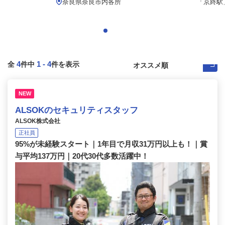
.
奈良県奈良市内各所
「京終駅」
4
1
-
4
全
件中
件を表示
NEW
ALSOKのセキュリティスタッフ
ALSOK株式会社
正社員
95%が未経験スタート｜1年目で月収31万円以上も！｜賞
与平均137万円｜20代30代多数活躍中！