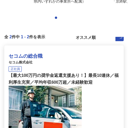
県内いずれかの事業所へ配属）
「京終駅」
2
1
-
2
全
件中
件を表示
セコムの総合職
セコム株式会社
正社員
【最大100万円の奨学金返還支援あり！】最長10連休／福
利厚生充実／平均年収600万超／未経験歓迎