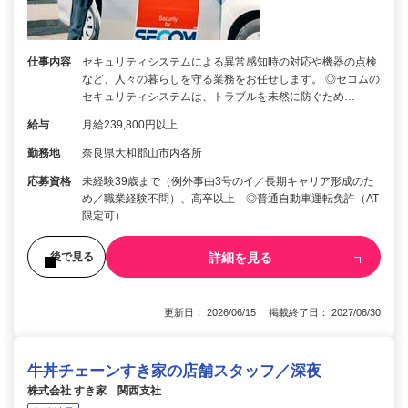
仕事内容
セキュリティシステムによる異常感知時の対応や機器の点検
など、人々の暮らしを守る業務をお任せします。 ◎セコムの
セキュリティシステムは、トラブルを未然に防ぐため…
給与
月給239,800円以上
勤務地
奈良県大和郡山市内各所
応募資格
未経験39歳まで（例外事由3号のイ／長期キャリア形成のた
め／職業経験不問）、高卒以上 ◎普通自動車運転免許（AT
限定可）
詳細を見る
後で見る
更新日： 2026/06/15 掲載終了日： 2027/06/30
牛丼チェーンすき家の店舗スタッフ／深夜
株式会社 すき家 関西支社