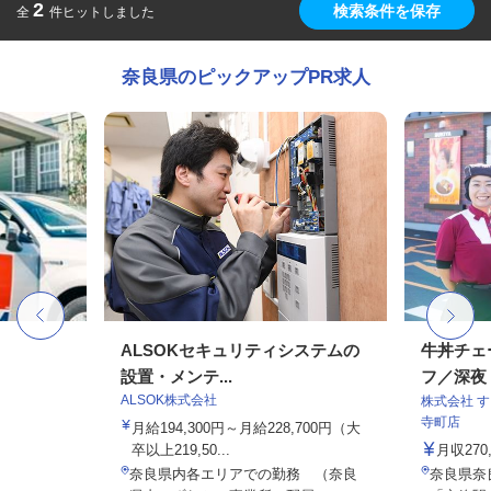
2
検索条件を保存
全
件ヒットしました
奈良県のピックアップPR求人
ALSOKセキュリティシステムの
牛丼チェ
設置・メンテ...
フ／深夜
ALSOK株式会社
株式会社 
寺町店
月給194,300円～月給228,700円（大
卒以上219,50...
月収27
奈良県内各エリアでの勤務 （奈良
奈良県奈良