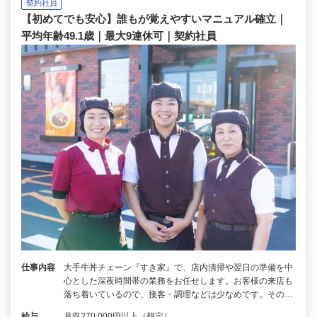
契約社員
【初めてでも安心】誰もが覚えやすいマニュアル確立｜
平均年齢49.1歳｜最大9連休可｜契約社員
仕事内容
大手牛丼チェーン『すき家』で、店内清掃や翌日の準備を中
心とした深夜時間帯の業務をお任せします。お客様の来店も
落ち着いているので、接客・調理などは少なめです。その…
給与
月収270,000円以上（想定）