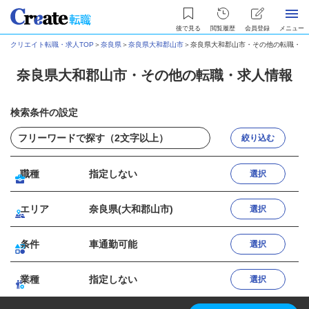
後で見る
閲覧履歴
会員登録
メニュー
クリエイト転職・求人TOP
＞
奈良県
＞
奈良県大和郡山市
＞
奈良県大和郡山市・その他の転職・求
奈良県大和郡山市・その他の転職・求人情報
検索条件の設定
絞り込む
職種
指定しない
選択
エリア
奈良県(大和郡山市)
選択
条件
車通勤可能
選択
業種
指定しない
選択