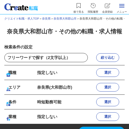
後で見る
閲覧履歴
会員登録
メニュー
クリエイト転職・求人TOP
＞
奈良県
＞
奈良県大和郡山市
＞
奈良県大和郡山市・その他の転職・求
奈良県大和郡山市・その他の転職・求人情報
検索条件の設定
絞り込む
職種
指定しない
選択
エリア
奈良県(大和郡山市)
選択
条件
時短勤務可能
選択
業種
指定しない
選択