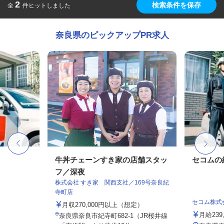
2
検索条件を保存
全
件ヒットしました
奈良県のピックアップPR求人
牛丼チェーンすき家の店舗スタッ
セコムの
フ／深夜
株式会社 すき家 関西支社／169号奈良紀
寺町店
セコム株式
月収270,000円以上（想定）
月給239
奈良県奈良市紀寺町682-1（JR桜井線