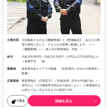
仕事内容
今回募集するのは【機械警備】と【警備輸送】。あなたの希
望や適性に応じて、どちらかの部署に配属します。 ――
《機械警備》―― 個人宅や商業施設、学校、一…
給与
月給199,800円～月給234,200円（大卒以上225,000円以上）
＋各種手当 《★…
勤務地
奈良県内各エリアでの勤務 （奈良県内いずれかの事業所へ
配属）
応募資格
要普通免許（AT限定可）／60歳未満（定年が60歳の為）／
高卒以上（※労働基準法等法令の規定により） ※普通免許を
お持ちでない方は入社までの取得でOK！
詳細を見る
後で見る