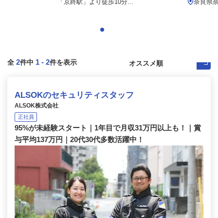
「京終駅」より徒歩10分...
奈良県
2
1
-
2
全
件中
件を表示
ALSOKのセキュリティスタッフ
ALSOK株式会社
正社員
95%が未経験スタート｜1年目で月収31万円以上も！｜賞
与平均137万円｜20代30代多数活躍中！