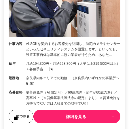
仕事内容
ALSOKを契約するお客様先を訪問し、防犯カメラやセンサー
といったセキュリティシステムを設置します。といっても、
設置工事自体は基本的に協力業者が行うため、あなた…
給与
月給194,300円～月給228,700円（大卒以上219,500円以上）
＋各種手当 《★…
勤務地
奈良県内各エリアでの勤務 （奈良県内いずれかの事業所へ
配属）
応募資格
要普通免許（AT限定可）／60歳未満（定年が60歳の為）／
高卒以上（※労働基準法等法令の規定により） ※普通免許を
お持ちでない方は入社までの取得でOK！
詳細を見る
後で見る