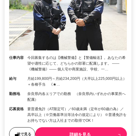
仕事内容
今回募集するのは【機械警備】と【警備輸送】。あなたの希
望や適性に応じて、どちらかの部署に配属します。 ――
《機械警備》―― 個人宅や商業施設、学校、一…
給与
月給199,800円～月給234,200円（大卒以上225,000円以上）
＋各種手当 《★…
勤務地
奈良県内各エリアでの勤務 （奈良県内いずれかの事業所へ
配属）
応募資格
要普通免許（AT限定可）／60歳未満（定年が60歳の為）／
高卒以上（※労働基準法等法令の規定により） ※普通免許を
お持ちでない方は入社までの取得でOK！
詳細を見る
後で見る