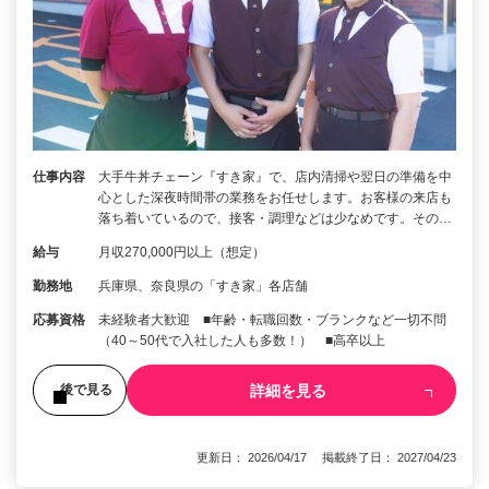
仕事内容
大手牛丼チェーン『すき家』で、店内清掃や翌日の準備を中
心とした深夜時間帯の業務をお任せします。お客様の来店も
落ち着いているので、接客・調理などは少なめです。その…
給与
月収270,000円以上（想定）
勤務地
兵庫県、奈良県の「すき家」各店舗
応募資格
未経験者大歓迎 ■年齢・転職回数・ブランクなど一切不問
（40～50代で入社した人も多数！） ■高卒以上
詳細を見る
後で見る
更新日： 2026/04/17 掲載終了日： 2027/04/23