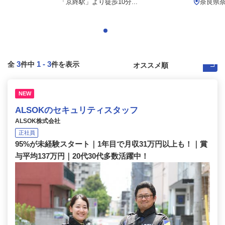
「京終駅」より徒歩10分...
奈良県
3
1
-
3
全
件中
件を表示
NEW
ALSOKのセキュリティスタッフ
ALSOK株式会社
正社員
95%が未経験スタート｜1年目で月収31万円以上も！｜賞
与平均137万円｜20代30代多数活躍中！