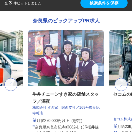
3
検索条件を保存
全
件ヒットしました
奈良県のピックアップPR求人
牛丼チェーンすき家の店舗スタッ
セコムの
フ／深夜
株式会社 すき家 関西支社／169号奈良紀
寺町店
セコム株式
月収270,000円以上（想定）
月給239
奈良県奈良市紀寺町682-1（JR桜井線