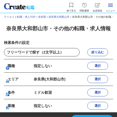
後で見る
閲覧履歴
会員登録
メニュー
クリエイト転職・求人TOP
＞
奈良県
＞
奈良県大和郡山市
＞
奈良県大和郡山市・その他の転職・求
奈良県大和郡山市・その他の転職・求人情報
検索条件の設定
絞り込む
職種
指定しない
選択
エリア
奈良県(大和郡山市)
選択
条件
ミドル歓迎
選択
業種
指定しない
選択