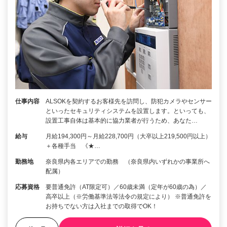
仕事内容
ALSOKを契約するお客様先を訪問し、防犯カメラやセンサー
といったセキュリティシステムを設置します。といっても、
設置工事自体は基本的に協力業者が行うため、あなた…
給与
月給194,300円～月給228,700円（大卒以上219,500円以上）
＋各種手当 《★…
勤務地
奈良県内各エリアでの勤務 （奈良県内いずれかの事業所へ
配属）
応募資格
要普通免許（AT限定可）／60歳未満（定年が60歳の為）／
高卒以上（※労働基準法等法令の規定により） ※普通免許を
お持ちでない方は入社までの取得でOK！