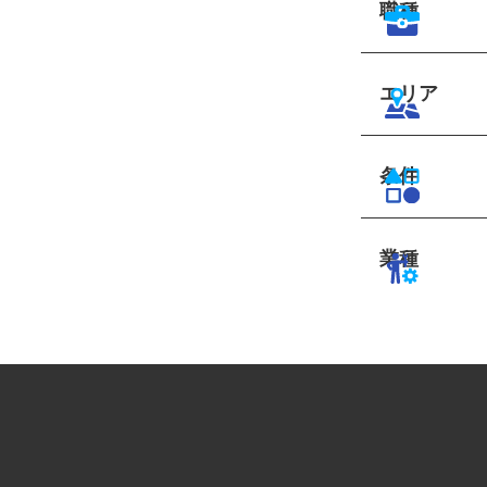
職種
エリア
条件
業種