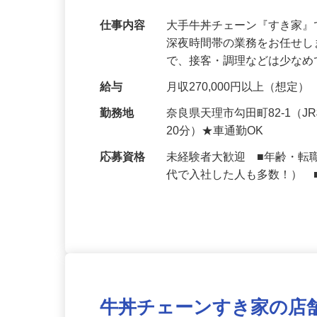
【初めてでも安心】誰もが覚えやすいマニュ
可｜契約社員
仕事内容
大手牛丼チェーン『すき家
深夜時間帯の業務をお任せ
で、接客・調理などは少な
給与
月収270,000円以上（想定）
勤務地
奈良県天理市勾田町82-1
20分）★車通勤OK
応募資格
未経験者大歓迎 ■年齢・転
代で入社した人も多数！） 