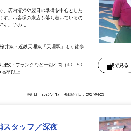
アル確立｜平均年齢49.1歳｜最大9連休
』で、店内清掃や翌日の準備を中心とした
します。お客様の来店も落ち着いているの
めです。その…
（JR桜井線・近鉄天理線「天理駅」より徒歩
職回数・ブランクなど一切不問（40～50
後で見
■高卒以上
更新日： 2026/04/17 掲載終了日： 2027/04/23