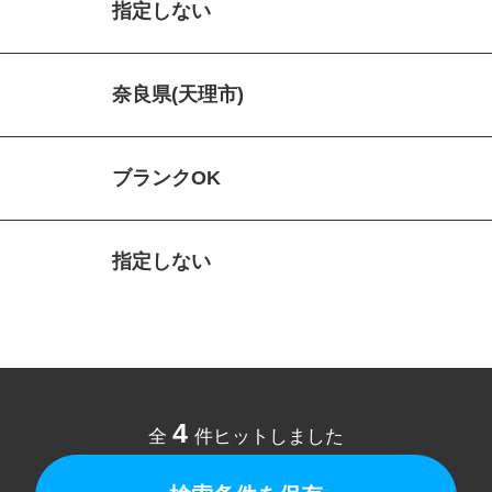
指定しない
奈良県(天理市)
ブランクOK
指定しない
4
全
件ヒットしました