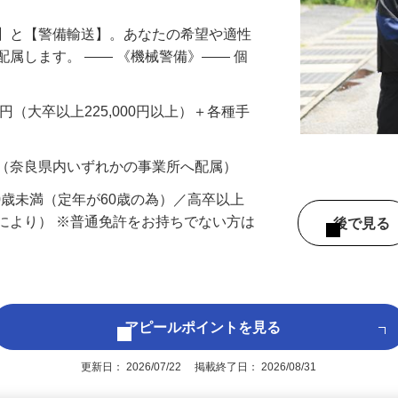
備】と【警備輸送】。あなたの希望や適性
配属します。 ―― 《機械警備》―― 個
…
200円（大卒以上225,000円以上）＋各種手
 （奈良県内いずれかの事業所へ配属）
60歳未満（定年が60歳の為）／高卒以上
により） ※普通免許をお持ちでない方は
後で見
アピールポイントを見る