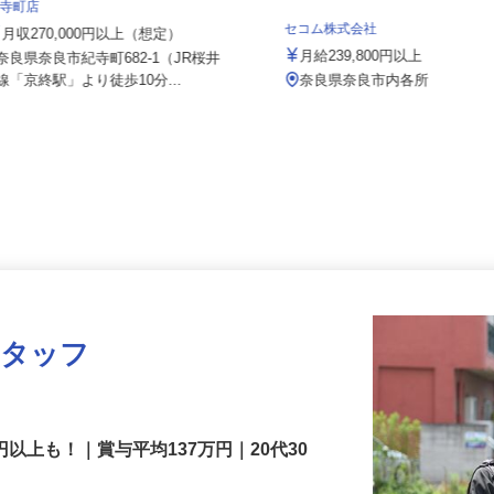
株式会社 すき家 関西支社／169号奈良
紀寺町店
セコム株式会社
月収270,000円以上（想定）
月給239,800円以上
奈良県奈良市紀寺町682-1（JR桜井
線「京終駅」より徒歩10分...
奈良県奈良市内各所
スタッフ
円以上も！｜賞与平均137万円｜20代30