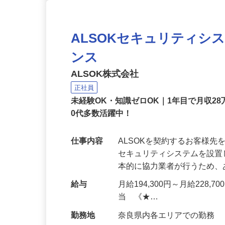
ALSOKセキュリティシ
ンス
ALSOK株式会社
正社員
未経験OK・知識ゼロOK｜1年目で月収28
0代多数活躍中！
仕事内容
ALSOKを契約するお客様
セキュリティシステムを設
本的に協力業者が行うため
給与
月給194,300円～月給228,
当 《★…