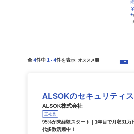
全
4
件中
1
-
4
件を表示
ALSOKのセキュリティ
ALSOK株式会社
正社員
95%が未経験スタート｜1年目で月収31万