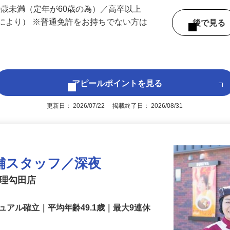
 （奈良県内いずれかの事業所へ配属）
60歳未満（定年が60歳の為）／高卒以上
により） ※普通免許をお持ちでない方は
後で見
アピールポイントを見る
更新日： 2026/07/22 掲載終了日： 2026/08/31
舗スタッフ／深夜
天理勾田店