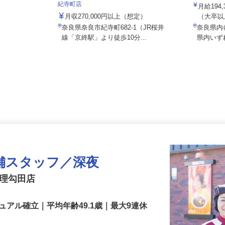
ALSOK
株式会社 すき家 関西支社／169号奈良
紀寺町店
月給19
月収270,000円以上（想定）
（大卒以
奈良県奈良市紀寺町682-1（JR桜井
奈良県
線「京終駅」より徒歩10分...
県内い
舗スタッフ／深夜
天理勾田店
アル確立｜平均年齢49.1歳｜最大9連休