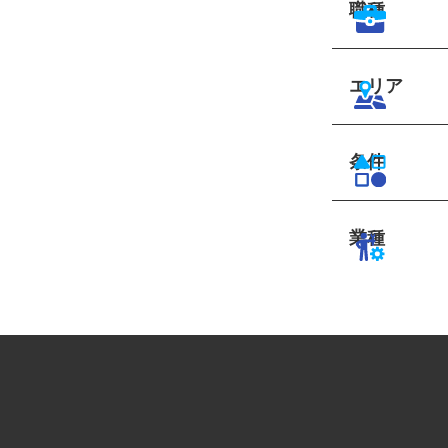
職種
エリア
条件
業種