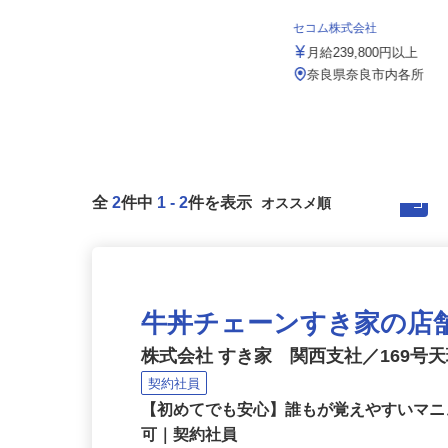
ALSOK株式会社
月給194,300円～月給228,700円
セコム株式会社
（大卒以上219,50...
月給239,800円以上
奈良県内各エリアでの勤務 （奈良
県内いずれかの事業所へ配属）
奈良県奈良市内各所
全
2
件中
1
-
2
件を表示
牛丼チェーンすき家の店
株式会社 すき家 関西支社／169号
契約社員
【初めてでも安心】誰もが覚えやすいマニュ