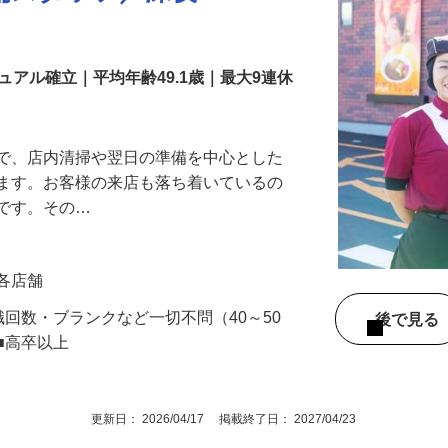
舗スタッフ／深夜
アル確立｜平均年齢49.1歳｜最大9連休
』で、店内清掃や翌日の準備を中心とした
します。お客様の来店も落ち着いているの
めです。その…
」各店舗
職回数・ブランクなど一切不問（40～50
後で見
■高卒以上