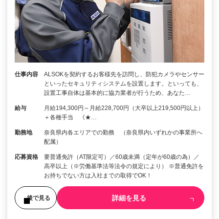
仕事内容
ALSOKを契約するお客様先を訪問し、防犯カメラやセンサー
といったセキュリティシステムを設置します。といっても、
設置工事自体は基本的に協力業者が行うため、あなた…
給与
月給194,300円～月給228,700円（大卒以上219,500円以上）
＋各種手当 《★…
勤務地
奈良県内各エリアでの勤務 （奈良県内いずれかの事業所へ
配属）
応募資格
要普通免許（AT限定可）／60歳未満（定年が60歳の為）／
高卒以上（※労働基準法等法令の規定により） ※普通免許を
お持ちでない方は入社までの取得でOK！
詳細を見る
後で見る