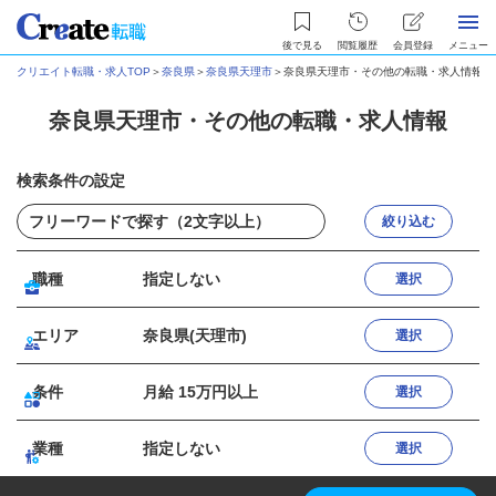
後で見る
閲覧履歴
会員登録
メニュー
クリエイト転職・求人TOP
＞
奈良県
＞
奈良県天理市
＞
奈良県天理市・その他の転職・求人情報
奈良県天理市・その他の転職・求人情報
検索条件の設定
絞り込む
職種
指定しない
選択
エリア
奈良県(天理市)
選択
条件
月給 15万円以上
選択
業種
指定しない
選択