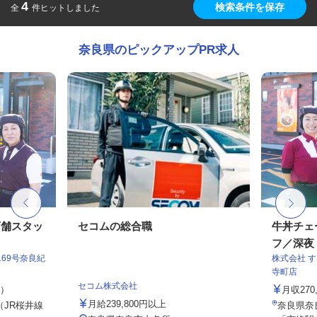
4
検索条件を保存
全
件ヒットしました
奈良県のピックアップPR求人
店舗スタッ
セコムの総合職
牛丼チェ
フ／深夜
69号奈良紀
株式会社 
寺町店
セコム株式会社
定）
月収27
月給239,800円以上
（JR桜井線
奈良県奈良