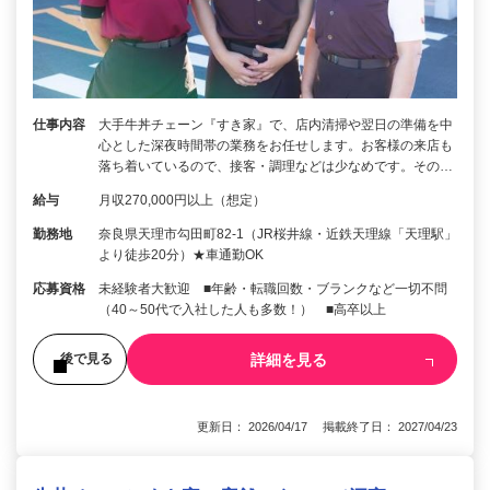
仕事内容
大手牛丼チェーン『すき家』で、店内清掃や翌日の準備を中
心とした深夜時間帯の業務をお任せします。お客様の来店も
落ち着いているので、接客・調理などは少なめです。その…
給与
月収270,000円以上（想定）
勤務地
奈良県天理市勾田町82-1（JR桜井線・近鉄天理線「天理駅」
より徒歩20分）★車通勤OK
応募資格
未経験者大歓迎 ■年齢・転職回数・ブランクなど一切不問
（40～50代で入社した人も多数！） ■高卒以上
詳細を見る
後で見る
更新日： 2026/04/17 掲載終了日： 2027/04/23