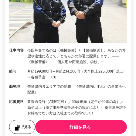
仕事内容
今回募集するのは【機械警備】と【警備輸送】。あなたの希
望や適性に応じて、どちらかの部署に配属します。 ――
《機械警備》―― 個人宅や商業施設、学校、一…
給与
月給199,800円～月給234,200円（大卒以上225,000円以上）
＋各種手当 《★…
勤務地
奈良県内各エリアでの勤務 （奈良県内いずれかの事業所へ
配属）
応募資格
要普通免許（AT限定可）／60歳未満（定年が60歳の為）／
高卒以上（※労働基準法等法令の規定により） ※普通免許を
お持ちでない方は入社までの取得でOK！
詳細を見る
後で見る