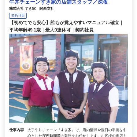
牛丼チェーンすき家の店舗スタッフ／深夜
株式会社 すき家 関西支社
契約社員
【初めてでも安心】誰もが覚えやすいマニュアル確立｜
平均年齢49.1歳｜最大9連休可｜契約社員
仕事内容
大手牛丼チェーン『すき家』で、店内清掃や翌日の準備を中
心とした深夜時間帯の業務をお任せします。お客様の来店も