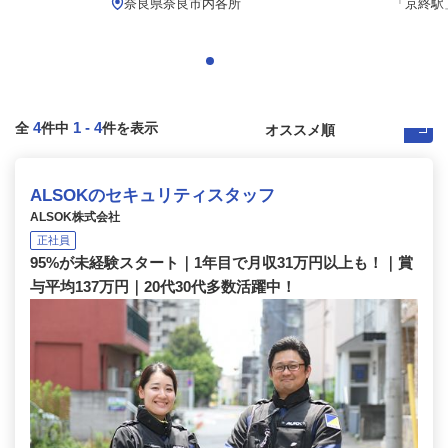
.
奈良県奈良市内各所
「京終駅」
4
1
-
4
全
件中
件を表示
ALSOKのセキュリティスタッフ
ALSOK株式会社
正社員
95%が未経験スタート｜1年目で月収31万円以上も！｜賞
与平均137万円｜20代30代多数活躍中！