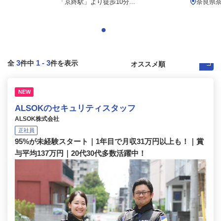
「京終駅」より徒歩10分...
奈良県
3
1
-
3
全
件中
件を表示
NEW
ALSOKのセキュリティスタッフ
ALSOK株式会社
正社員
95%が未経験スタート｜1年目で月収31万円以上も！｜賞
与平均137万円｜20代30代多数活躍中！