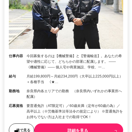
仕事内容
今回募集するのは【機械警備】と【警備輸送】。あなたの希
望や適性に応じて、どちらかの部署に配属します。 ――
《機械警備》―― 個人宅や商業施設、学校、一…
給与
月給199,800円～月給234,200円（大卒以上225,000円以上）
＋各種手当 《★…
勤務地
奈良県内各エリアでの勤務 （奈良県内いずれかの事業所へ
配属）
応募資格
要普通免許（AT限定可）／60歳未満（定年が60歳の為）／
高卒以上（※労働基準法等法令の規定により） ※普通免許を
お持ちでない方は入社までの取得でOK！
詳細を見る
後で見る