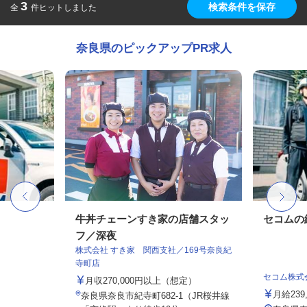
3
検索条件を保存
全
件ヒットしました
奈良県のピックアップPR求人
牛丼チェーンすき家の店舗スタッ
セコムの
フ／深夜
株式会社 すき家 関西支社／169号奈良紀
寺町店
セコム株式
月収270,000円以上（想定）
月給239
奈良県奈良市紀寺町682-1（JR桜井線