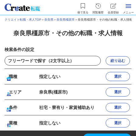
後で見る
閲覧履歴
会員登録
メニュー
クリエイト転職・求人TOP
＞
奈良県
＞
奈良県橿原市
＞
奈良県橿原市・その他の転職・求人情報
奈良県橿原市・その他の転職・求人情報
検索条件の設定
絞り込む
職種
指定しない
選択
エリア
奈良県(橿原市)
選択
条件
社宅・寮有り・家賃補助あり
選択
業種
指定しない
選択