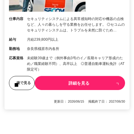
仕事内容
セキュリティシステムによる異常感知時の対応や機器の点検
など、人々の暮らしを守る業務をお任せします。 ◎セコムの
セキュリティシステムは、トラブルを未然に防ぐため…
給与
月給239,800円以上
勤務地
奈良県橿原市内各所
応募資格
未経験39歳まで（例外事由3号のイ／長期キャリア形成のた
め／職業経験不問）、高卒以上 ◎普通自動車運転免許（AT
限定可）
詳細を見る
後で見る
更新日： 2026/06/15 掲載終了日： 2027/06/30
1