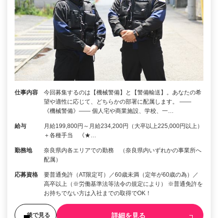
仕事内容
今回募集するのは【機械警備】と【警備輸送】。あなたの希
望や適性に応じて、どちらかの部署に配属します。 ――
《機械警備》―― 個人宅や商業施設、学校、一…
給与
月給199,800円～月給234,200円（大卒以上225,000円以上）
＋各種手当 《★…
勤務地
奈良県内各エリアでの勤務 （奈良県内いずれかの事業所へ
配属）
応募資格
要普通免許（AT限定可）／60歳未満（定年が60歳の為）／
高卒以上（※労働基準法等法令の規定により） ※普通免許を
お持ちでない方は入社までの取得でOK！
詳細を見る
後で見る