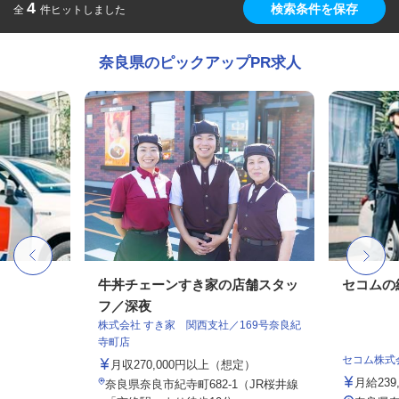
4
検索条件を保存
全
件ヒットしました
奈良県のピックアップPR求人
牛丼チェーンすき家の店舗スタッ
セコムの
フ／深夜
株式会社 すき家 関西支社／169号奈良紀
寺町店
セコム株式
月収270,000円以上（想定）
月給239
奈良県奈良市紀寺町682-1（JR桜井線