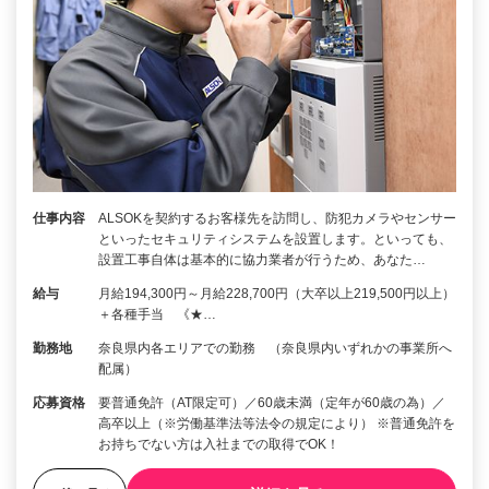
仕事内容
ALSOKを契約するお客様先を訪問し、防犯カメラやセンサー
といったセキュリティシステムを設置します。といっても、
設置工事自体は基本的に協力業者が行うため、あなた…
給与
月給194,300円～月給228,700円（大卒以上219,500円以上）
＋各種手当 《★…
勤務地
奈良県内各エリアでの勤務 （奈良県内いずれかの事業所へ
配属）
応募資格
要普通免許（AT限定可）／60歳未満（定年が60歳の為）／
高卒以上（※労働基準法等法令の規定により） ※普通免許を
お持ちでない方は入社までの取得でOK！