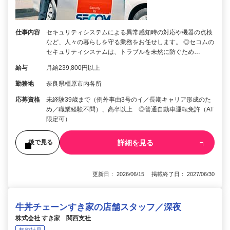
仕事内容
セキュリティシステムによる異常感知時の対応や機器の点検
など、人々の暮らしを守る業務をお任せします。 ◎セコムの
セキュリティシステムは、トラブルを未然に防ぐため…
給与
月給239,800円以上
勤務地
奈良県橿原市内各所
応募資格
未経験39歳まで（例外事由3号のイ／長期キャリア形成のた
め／職業経験不問）、高卒以上 ◎普通自動車運転免許（AT
限定可）
詳細を見る
後で見る
更新日： 2026/06/15 掲載終了日： 2027/06/30
牛丼チェーンすき家の店舗スタッフ／深夜
株式会社 すき家 関西支社
契約社員