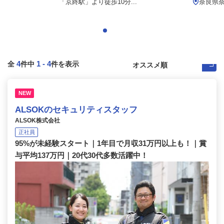
「京終駅」より徒歩10分...
奈良県
4
1
-
4
全
件中
件を表示
NEW
ALSOKのセキュリティスタッフ
ALSOK株式会社
正社員
95%が未経験スタート｜1年目で月収31万円以上も！｜賞
与平均137万円｜20代30代多数活躍中！