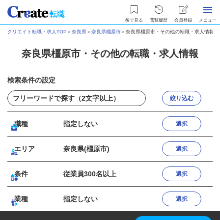
後で見る
閲覧履歴
会員登録
メニュー
クリエイト転職・求人TOP
＞
奈良県
＞
奈良県橿原市
＞
奈良県橿原市・その他の転職・求人情報
奈良県橿原市・その他の転職・求人情報
検索条件の設定
絞り込む
職種
指定しない
選択
エリア
奈良県(橿原市)
選択
条件
従業員300名以上
選択
業種
指定しない
選択