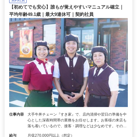
【初めてでも安心】誰もが覚えやすいマニュアル確立｜
平均年齢49.1歳｜最大9連休可｜契約社員
仕事内容
大手牛丼チェーン『すき家』で、店内清掃や翌日の準備を中
心とした深夜時間帯の業務をお任せします。お客様の来店も
落ち着いているので、接客・調理などは少なめです。その…
給与
月収270,000円以上（想定）