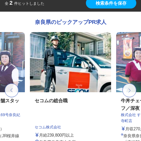
2
検索条件を保存
全
件ヒットしました
奈良県のピックアップPR求人
店舗スタッ
セコムの総合職
牛丼チェ
フ／深夜
69号奈良紀
株式会社 
寺町店
セコム株式会社
定）
月収27
月給239,800円以上
（JR桜井線
奈良県奈良