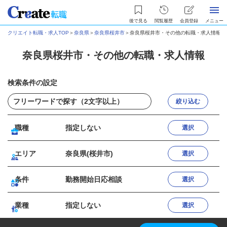
後で見る
閲覧履歴
会員登録
メニュー
クリエイト転職・求人TOP
＞
奈良県
＞
奈良県桜井市
＞
奈良県桜井市・その他の転職・求人情報
奈良県桜井市・その他の転職・求人情報
検索条件の設定
絞り込む
職種
指定しない
選択
エリア
奈良県(桜井市)
選択
条件
勤務開始日応相談
選択
業種
指定しない
選択