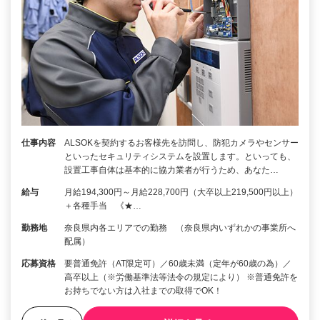
仕事内容
ALSOKを契約するお客様先を訪問し、防犯カメラやセンサー
といったセキュリティシステムを設置します。といっても、
設置工事自体は基本的に協力業者が行うため、あなた…
給与
月給194,300円～月給228,700円（大卒以上219,500円以上）
＋各種手当 《★…
勤務地
奈良県内各エリアでの勤務 （奈良県内いずれかの事業所へ
配属）
応募資格
要普通免許（AT限定可）／60歳未満（定年が60歳の為）／
高卒以上（※労働基準法等法令の規定により） ※普通免許を
お持ちでない方は入社までの取得でOK！