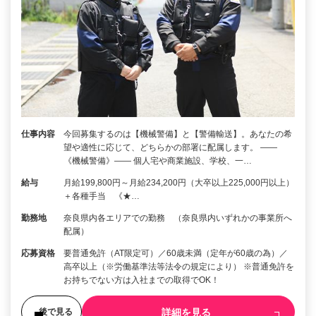
仕事内容
今回募集するのは【機械警備】と【警備輸送】。あなたの希
望や適性に応じて、どちらかの部署に配属します。 ――
《機械警備》―― 個人宅や商業施設、学校、一…
給与
月給199,800円～月給234,200円（大卒以上225,000円以上）
＋各種手当 《★…
勤務地
奈良県内各エリアでの勤務 （奈良県内いずれかの事業所へ
配属）
応募資格
要普通免許（AT限定可）／60歳未満（定年が60歳の為）／
高卒以上（※労働基準法等法令の規定により） ※普通免許を
お持ちでない方は入社までの取得でOK！
詳細を見る
後で見る