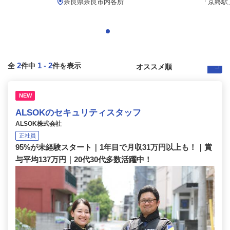
.
奈良県奈良市内各所
「京終駅」
2
1
-
2
全
件中
件を表示
NEW
ALSOKのセキュリティスタッフ
ALSOK株式会社
正社員
95%が未経験スタート｜1年目で月収31万円以上も！｜賞
与平均137万円｜20代30代多数活躍中！