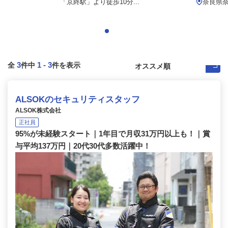
「京終駅」より徒歩10分...
奈良県
3
1
-
3
全
件中
件を表示
ALSOKのセキュリティスタッフ
ALSOK株式会社
正社員
95%が未経験スタート｜1年目で月収31万円以上も！｜賞
与平均137万円｜20代30代多数活躍中！