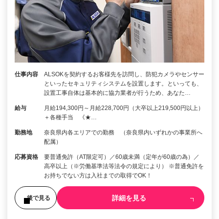
仕事内容
ALSOKを契約するお客様先を訪問し、防犯カメラやセンサー
といったセキュリティシステムを設置します。といっても、
設置工事自体は基本的に協力業者が行うため、あなた…
給与
月給194,300円～月給228,700円（大卒以上219,500円以上）
＋各種手当 《★…
勤務地
奈良県内各エリアでの勤務 （奈良県内いずれかの事業所へ
配属）
応募資格
要普通免許（AT限定可）／60歳未満（定年が60歳の為）／
高卒以上（※労働基準法等法令の規定により） ※普通免許を
お持ちでない方は入社までの取得でOK！
詳細を見る
後で見る