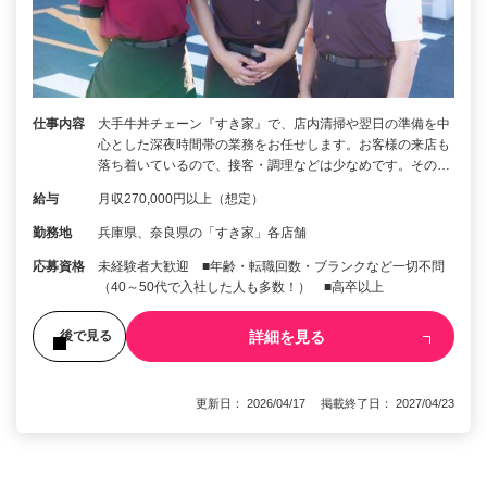
仕事内容
大手牛丼チェーン『すき家』で、店内清掃や翌日の準備を中
心とした深夜時間帯の業務をお任せします。お客様の来店も
落ち着いているので、接客・調理などは少なめです。その…
給与
月収270,000円以上（想定）
勤務地
兵庫県、奈良県の「すき家」各店舗
応募資格
未経験者大歓迎 ■年齢・転職回数・ブランクなど一切不問
（40～50代で入社した人も多数！） ■高卒以上
詳細を見る
後で見る
更新日： 2026/04/17 掲載終了日： 2027/04/23
1