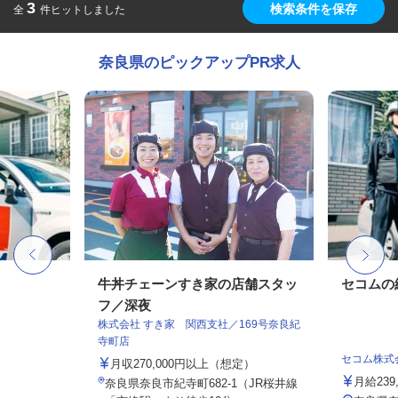
3
検索条件を保存
全
件ヒットしました
奈良県のピックアップPR求人
牛丼チェーンすき家の店舗スタッ
セコムの
フ／深夜
株式会社 すき家 関西支社／169号奈良紀
寺町店
セコム株式
月収270,000円以上（想定）
月給239
奈良県奈良市紀寺町682-1（JR桜井線