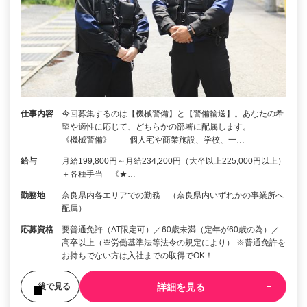
仕事内容
今回募集するのは【機械警備】と【警備輸送】。あなたの希
望や適性に応じて、どちらかの部署に配属します。 ――
《機械警備》―― 個人宅や商業施設、学校、一…
給与
月給199,800円～月給234,200円（大卒以上225,000円以上）
＋各種手当 《★…
勤務地
奈良県内各エリアでの勤務 （奈良県内いずれかの事業所へ
配属）
応募資格
要普通免許（AT限定可）／60歳未満（定年が60歳の為）／
高卒以上（※労働基準法等法令の規定により） ※普通免許を
お持ちでない方は入社までの取得でOK！
詳細を見る
後で見る