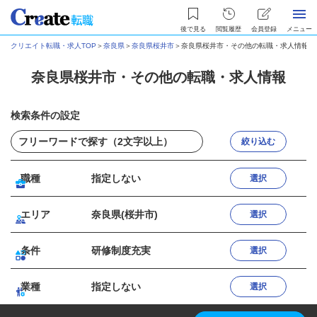
後で見る
閲覧履歴
会員登録
メニュー
クリエイト転職・求人TOP
＞
奈良県
＞
奈良県桜井市
＞
奈良県桜井市・その他の転職・求人情報
奈良県桜井市・その他の転職・求人情報
検索条件の設定
絞り込む
職種
指定しない
選択
エリア
奈良県(桜井市)
選択
条件
研修制度充実
選択
業種
指定しない
選択