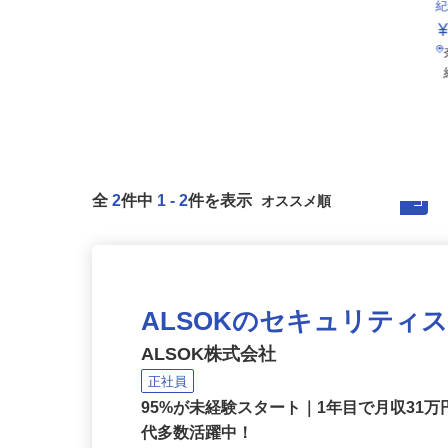
全
2
件中
1
-
2
件を表示
ALSOKのセキュリティ
ALSOK株式会社
正社員
95%が未経験スタート｜1年目で月収31万