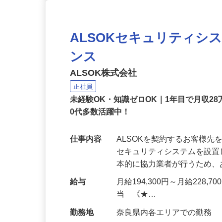
ALSOKセキュリティシ
ンス
ALSOK株式会社
正社員
未経験OK・知識ゼロOK｜1年目で月収28
0代多数活躍中！
仕事内容
ALSOKを契約するお客様
セキュリティシステムを設
本的に協力業者が行うため
給与
月給194,300円～月給228,
当 《★…