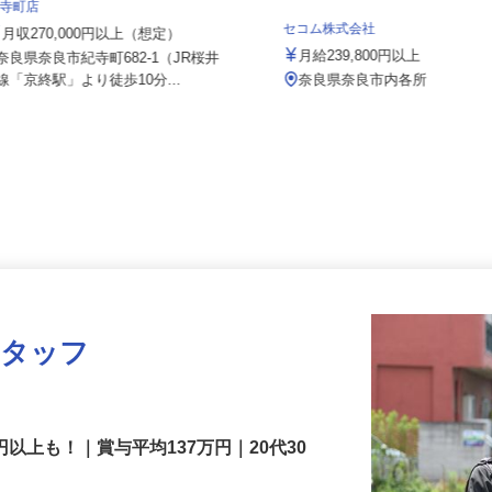
株式会社 すき家 関西支社／169号奈良
紀寺町店
セコム株式会社
月収270,000円以上（想定）
月給239,800円以上
奈良県奈良市紀寺町682-1（JR桜井
線「京終駅」より徒歩10分...
奈良県奈良市内各所
スタッフ
円以上も！｜賞与平均137万円｜20代30