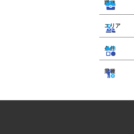
職種
エリア
条件
業種