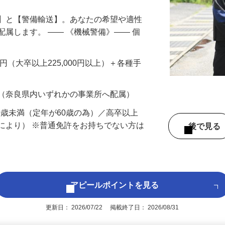
備】と【警備輸送】。あなたの希望や適性
配属します。 ―― 《機械警備》―― 個
…
200円（大卒以上225,000円以上）＋各種手
 （奈良県内いずれかの事業所へ配属）
60歳未満（定年が60歳の為）／高卒以上
により） ※普通免許をお持ちでない方は
後で見
アピールポイントを見る