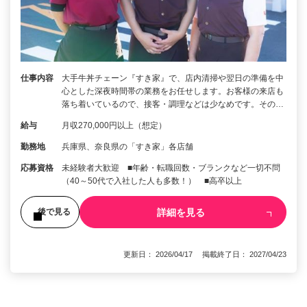
仕事内容
大手牛丼チェーン『すき家』で、店内清掃や翌日の準備を中
心とした深夜時間帯の業務をお任せします。お客様の来店も
落ち着いているので、接客・調理などは少なめです。その…
給与
月収270,000円以上（想定）
勤務地
兵庫県、奈良県の「すき家」各店舗
応募資格
未経験者大歓迎 ■年齢・転職回数・ブランクなど一切不問
（40～50代で入社した人も多数！） ■高卒以上
詳細を見る
後で見る
更新日： 2026/04/17 掲載終了日： 2027/04/23
1