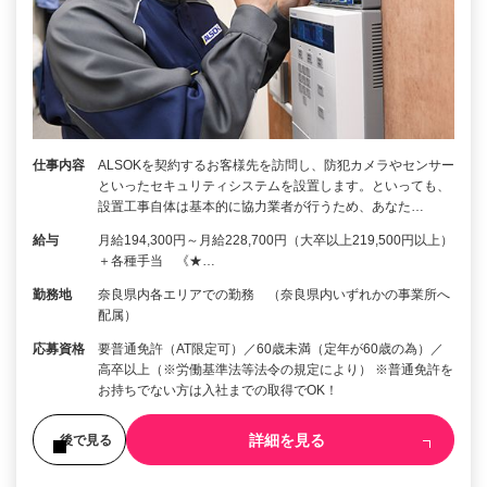
仕事内容
ALSOKを契約するお客様先を訪問し、防犯カメラやセンサー
といったセキュリティシステムを設置します。といっても、
設置工事自体は基本的に協力業者が行うため、あなた…
給与
月給194,300円～月給228,700円（大卒以上219,500円以上）
＋各種手当 《★…
勤務地
奈良県内各エリアでの勤務 （奈良県内いずれかの事業所へ
配属）
応募資格
要普通免許（AT限定可）／60歳未満（定年が60歳の為）／
高卒以上（※労働基準法等法令の規定により） ※普通免許を
お持ちでない方は入社までの取得でOK！
詳細を見る
後で見る