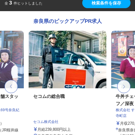
3
検索条件を保存
全
件ヒットしました
奈良県のピックアップPR求人
店舗スタッ
セコムの総合職
牛丼チェ
フ／深夜
69号奈良紀
株式会社 
寺町店
セコム株式会社
定）
月収27
月給239,800円以上
（JR桜井線
奈良県奈良