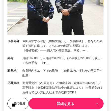
仕事内容
今回募集するのは【機械警備】と【警備輸送】。あなたの希
望や適性に応じて、どちらかの部署に配属します。 ――
《機械警備》―― 個人宅や商業施設、学校、一…
給与
月給199,800円～月給234,200円（大卒以上225,000円以上）
＋各種手当 《★…
勤務地
奈良県内各エリアでの勤務 （奈良県内いずれかの事業所へ
配属）
応募資格
要普通免許（AT限定可）／60歳未満（定年が60歳の為）／
高卒以上（※労働基準法等法令の規定により） ※普通免許を
お持ちでない方は入社までの取得でOK！
詳細を見る
後で見る