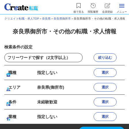
後で見る
閲覧履歴
会員登録
メニュー
クリエイト転職・求人TOP
＞
奈良県
＞
奈良県御所市
＞
奈良県御所市・その他の転職・求人情報
奈良県御所市・その他の転職・求人情報
検索条件の設定
絞り込む
職種
指定しない
選択
エリア
奈良県(御所市)
選択
条件
未経験歓迎
選択
業種
指定しない
選択