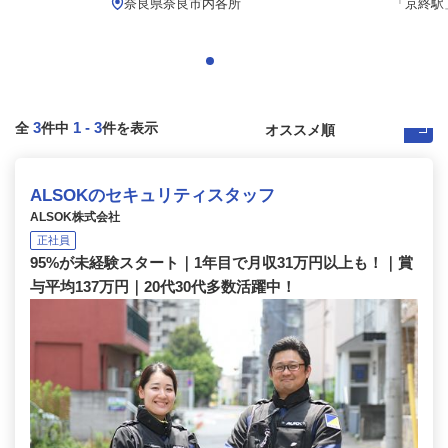
.
奈良県奈良市内各所
「京終駅」
3
1
-
3
全
件中
件を表示
ALSOKのセキュリティスタッフ
ALSOK株式会社
正社員
95%が未経験スタート｜1年目で月収31万円以上も！｜賞
与平均137万円｜20代30代多数活躍中！