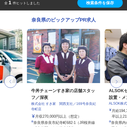
1
検索条件を保存
全
件ヒットしました
奈良県のピックアップPR求人
牛丼チェーンすき家の店舗スタッ
ALSO
フ／深夜
設置・メン
ALSOK株
株式会社 すき家 関西支社／169号奈良紀
寺町店
月給194
月収270,000円以上（想定）
卒以上219,
奈良県奈良市紀寺町682-1（JR桜井線
奈良県内