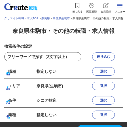
後で見る
閲覧履歴
会員登録
メニュー
クリエイト転職・求人TOP
＞
奈良県
＞
奈良県生駒市
＞
奈良県生駒市・その他の転職・求人情報
奈良県生駒市・その他の転職・求人情報
検索条件の設定
絞り込む
職種
指定しない
選択
エリア
奈良県(生駒市)
選択
条件
シニア歓迎
選択
業種
指定しない
選択