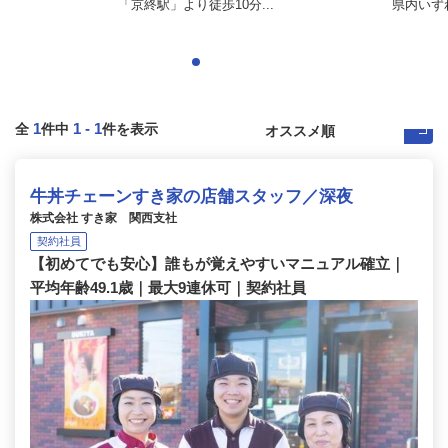
「京終駅」より徒歩10分...
県内いず
1
1
-
1
全
件中
件を表示
牛丼チェーンすき家の店舗スタッフ／深夜
株式会社 すき家 関西支社
契約社員
【初めてでも安心】誰もが覚えやすいマニュアル確立｜
平均年齢49.1歳｜最大9連休可｜契約社員