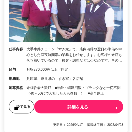
仕事内容
大手牛丼チェーン『すき家』で、店内清掃や翌日の準備を中
心とした深夜時間帯の業務をお任せします。お客様の来店も
落ち着いているので、接客・調理などは少なめです。その…
給与
月収270,000円以上（想定）
勤務地
兵庫県、奈良県の「すき家」各店舗
応募資格
未経験者大歓迎 ■年齢・転職回数・ブランクなど一切不問
（40～50代で入社した人も多数！） ■高卒以上
詳細を見る
後で見る
更新日： 2026/04/17 掲載終了日： 2027/04/23