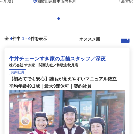
へ配属）
和歌山県橋本市内各所
「新宮駅」
4
1
-
4
全
件中
件を表示
牛丼チェーンすき家の店舗スタッフ／深夜
株式会社 すき家 関西支社／和歌山秋月店
契約社員
【初めてでも安心】誰もが覚えやすいマニュアル確立｜
平均年齢49.1歳｜最大9連休可｜契約社員