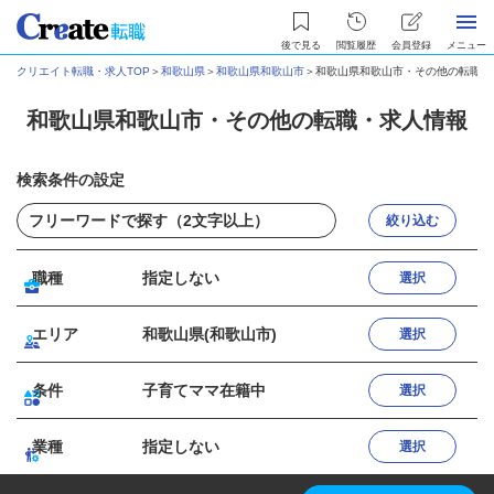
後で見る
閲覧履歴
会員登録
メニュー
クリエイト転職・求人TOP
＞
和歌山県
＞
和歌山県和歌山市
＞
和歌山県和歌山市・その他の転職・
和歌山県和歌山市・その他の転職・求人情報
検索条件の設定
絞り込む
職種
指定しない
選択
エリア
和歌山県(和歌山市)
選択
条件
子育てママ在籍中
選択
業種
指定しない
選択