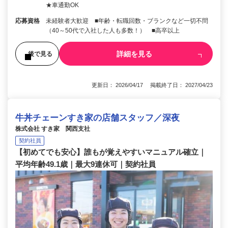
★車通勤OK
応募資格
未経験者大歓迎 ■年齢・転職回数・ブランクなど一切不問
（40～50代で入社した人も多数！） ■高卒以上
詳細を見る
後で見る
更新日： 2026/04/17 掲載終了日： 2027/04/23
牛丼チェーンすき家の店舗スタッフ／深夜
株式会社 すき家 関西支社
契約社員
【初めてでも安心】誰もが覚えやすいマニュアル確立｜
平均年齢49.1歳｜最大9連休可｜契約社員