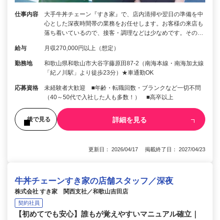
仕事内容
大手牛丼チェーン『すき家』で、店内清掃や翌日の準備を中
心とした深夜時間帯の業務をお任せします。お客様の来店も
落ち着いているので、接客・調理などは少なめです。その…
給与
月収270,000円以上（想定）
勤務地
和歌山県和歌山市大谷字藤原田87-2（南海本線・南海加太線
「紀ノ川駅」より徒歩23分）★車通勤OK
応募資格
未経験者大歓迎 ■年齢・転職回数・ブランクなど一切不問
（40～50代で入社した人も多数！） ■高卒以上
詳細を見る
後で見る
更新日： 2026/04/17 掲載終了日： 2027/04/23
牛丼チェーンすき家の店舗スタッフ／深夜
株式会社 すき家 関西支社／和歌山吉田店
契約社員
【初めてでも安心】誰もが覚えやすいマニュアル確立｜