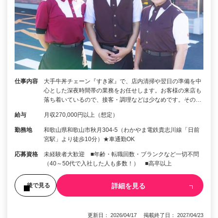
仕事内容
大手牛丼チェーン『すき家』で、店内清掃や翌日の準備を中
心とした深夜時間帯の業務をお任せします。お客様の来店も
落ち着いているので、接客・調理などは少なめです。その…
給与
月収270,000円以上（想定）
勤務地
和歌山県和歌山市秋月304-5（わかやま電鉄貴志川線「日前
宮駅」より徒歩10分）★車通勤OK
応募資格
未経験者大歓迎 ■年齢・転職回数・ブランクなど一切不問
（40～50代で入社した人も多数！） ■高卒以上
詳細を見る
後で見る
更新日： 2026/04/17 掲載終了日： 2027/04/23