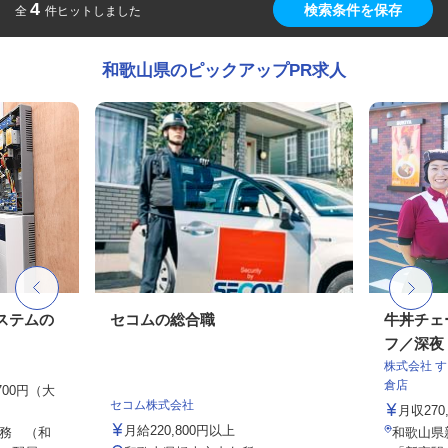
4
検索条件を保存
全
件ヒットしました
和歌山県のピックアップPR求人
ステムの
セコムの総合職
牛丼チェ
フ／深夜
株式会社 
倉店
,700円（大
セコム株式会社
月収27
月給220,800円以上
務 （和
和歌山県新