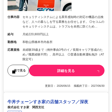
仕事内容
セキュリティシステムによる異常感知時の対応や機器の点検
など、人々の暮らしを守る業務をお任せします。 ◎セコムの
セキュリティシステムは、トラブルを未然に防ぐため…
給与
月給220,800円以上
勤務地
和歌山県橋本市内各所
応募資格
未経験39歳まで（例外事由3号のイ／長期キャリア形成のた
め／職業経験不問）、高卒以上 ◎普通自動車運転免許（AT
限定可）
詳細を見る
後で見る
更新日： 2026/06/15 掲載終了日： 2027/06/30
牛丼チェーンすき家の店舗スタッフ／深夜
株式会社 すき家 関西支社