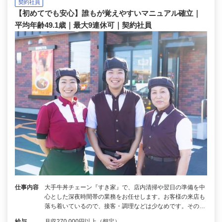
契約社員
【初めてでも安心】誰もが覚えやすいマニュアル確立｜
平均年齢49.1歳｜最大9連休可｜契約社員
仕事内容
大手牛丼チェーン『すき家』で、店内清掃や翌日の準備を中
心とした深夜時間帯の業務をお任せします。お客様の来店も
落ち着いているので、接客・調理などは少なめです。その…
給与
月収270,000円以上（想定）