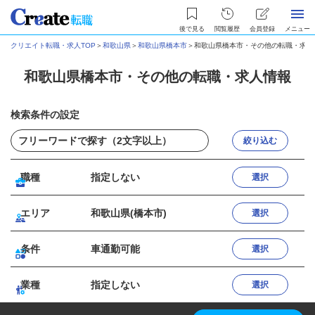
後で見る
閲覧履歴
会員登録
メニュー
クリエイト転職・求人TOP
＞
和歌山県
＞
和歌山県橋本市
＞
和歌山県橋本市・その他の転職・求人
和歌山県橋本市・その他の転職・求人情報
検索条件の設定
絞り込む
職種
指定しない
選択
エリア
和歌山県(橋本市)
選択
条件
車通勤可能
選択
業種
指定しない
選択