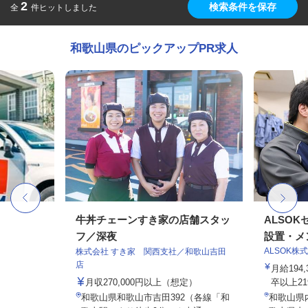
2
検索条件を保存
全
件ヒットしました
和歌山県のピックアップPR求人
牛丼チェーンすき家の店舗スタッ
ALSO
フ／深夜
設置・メン
ALSOK株
株式会社 すき家 関西支社／和歌山吉田
店
月給194
月収270,000円以上（想定）
卒以上219,
和歌山県和歌山市吉田392（各線「和
和歌山県