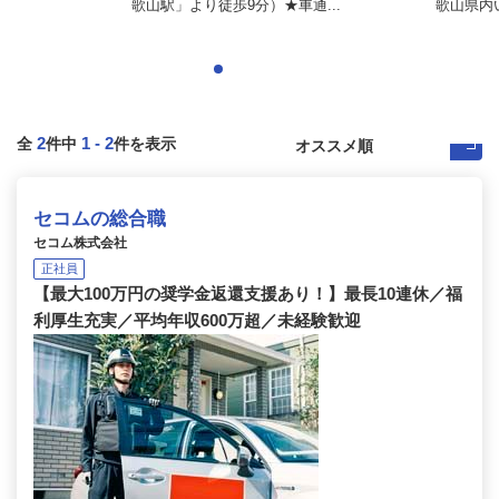
歌山駅」より徒歩9分）★車通...
歌山県内
2
1
-
2
全
件中
件を表示
セコムの総合職
セコム株式会社
正社員
【最大100万円の奨学金返還支援あり！】最長10連休／福
利厚生充実／平均年収600万超／未経験歓迎