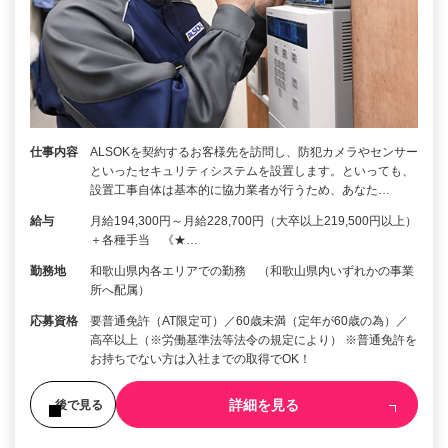
仕事内容
ALSOKを契約するお客様先を訪問し、防犯カメラやセンサー
といったセキュリティシステムを設置します。といっても、
設置工事自体は基本的に協力業者が行うため、あなた…
給与
月給194,300円～月給228,700円（大卒以上219,500円以上）
＋各種手当 《★…
勤務地
和歌山県内各エリアでの勤務 （和歌山県内いずれかの事業
所へ配属）
応募資格
要普通免許（AT限定可）／60歳未満（定年が60歳の為）／
高卒以上（※労働基準法等法令の規定により） ※普通免許を
お持ちでない方は入社までの取得でOK！
詳細を見る
後で見る