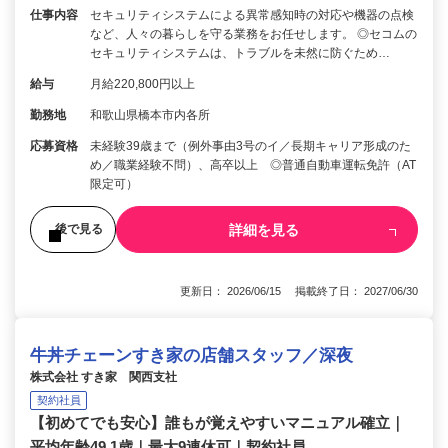
仕事内容
セキュリティシステムによる異常感知時の対応や機器の点検
など、人々の暮らしを守る業務をお任せします。 ◎セコムの
セキュリティシステムは、トラブルを未然に防ぐため…
給与
月給220,800円以上
勤務地
和歌山県橋本市内各所
応募資格
未経験39歳まで（例外事由3号のイ／長期キャリア形成のた
め／職業経験不問）、高卒以上 ◎普通自動車運転免許（AT
限定可）
詳細を見る
後で見る
更新日： 2026/06/15 掲載終了日： 2027/06/30
牛丼チェーンすき家の店舗スタッフ／深夜
株式会社 すき家 関西支社
契約社員
【初めてでも安心】誰もが覚えやすいマニュアル確立｜
平均年齢49.1歳｜最大9連休可｜契約社員