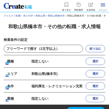
後で見る
閲覧履歴
会員登録
メニュー
クリエイト転職・求人TOP
＞
和歌山県
＞
和歌山県橋本市
＞
和歌山県橋本市・その他の転職・求人
和歌山県橋本市・その他の転職・求人情報
検索条件の設定
絞り込む
職種
指定しない
選択
エリア
和歌山県(橋本市)
選択
条件
福利厚生・レクリエーション充実
選択
業種
指定しない
選択