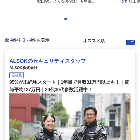
歌山駅」より徒歩9分）★車通...
和歌山
4
1
-
4
全
件中
件を表示
ALSOKのセキュリティスタッフ
ALSOK株式会社
正社員
95%が未経験スタート｜1年目で月収31万円以上も！｜賞
与平均137万円｜20代30代多数活躍中！