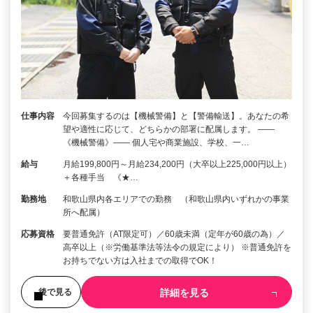
仕事内容
今回募集するのは【機械警備】と【警備輸送】。あなたの希
望や適性に応じて、どちらかの部署に配属します。 ――
《機械警備》―― 個人宅や商業施設、学校、一…
給与
月給199,800円～月給234,200円（大卒以上225,000円以上）
＋各種手当 《★…
勤務地
和歌山県内各エリアでの勤務 （和歌山県内いずれかの事業
所へ配属）
応募資格
要普通免許（AT限定可）／60歳未満（定年が60歳の為）／
高卒以上（※労働基準法等法令の規定により） ※普通免許を
お持ちでない方は入社までの取得でOK！
詳細を見る
後で見る