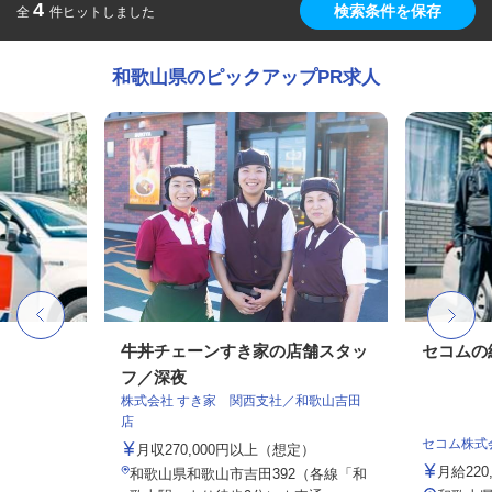
4
検索条件を保存
全
件ヒットしました
和歌山県のピックアップPR求人
牛丼チェーンすき家の店舗スタッ
セコムの
フ／深夜
株式会社 すき家 関西支社／和歌山吉田
店
セコム株式
月収270,000円以上（想定）
月給220
和歌山県和歌山市吉田392（各線「和