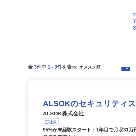
全
3
件中
1
-
3
件を表示
ALSOKのセキュリティ
ALSOK株式会社
正社員