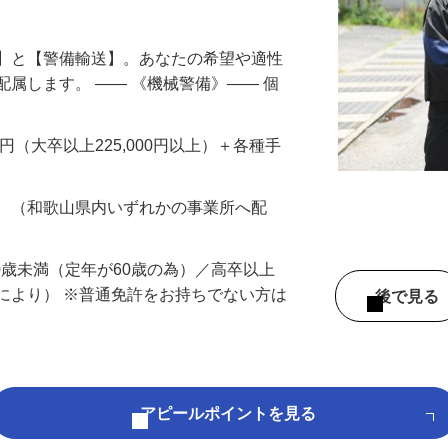
円以上も！｜賞与平均137万円｜20代30
備】と【警備輸送】。あなたの希望や適性
配属します。 ―― 《機械警備》―― 個
…
200円（大卒以上225,000円以上）＋各種手
務 （和歌山県内いずれかの事業所へ配
60歳未満（定年が60歳の為）／高卒以上
により） ※普通免許をお持ちでない方は
後で見