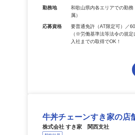
給与
月給194,300円～月給228,
当 《★…
勤務地
和歌山県内各エリアでの勤
属）
応募資格
要普通免許（AT限定可）／
（※労働基準法等法令の規定
入社までの取得でOK！
牛丼チェーンすき家の店