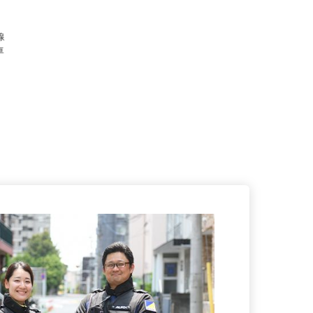
歌山吉
）
各線
★車