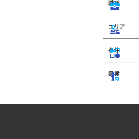
職種
エリア
条件
業種