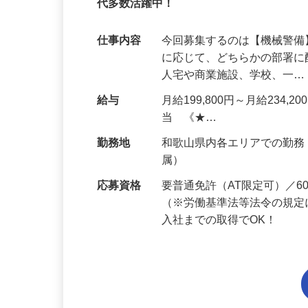
95%が未経験スタート｜1年目で月収31万
代多数活躍中！
仕事内容
今回募集するのは【機械警
に応じて、どちらかの部署に
人宅や商業施設、学校、一
給与
月給199,800円～月給234,
当 《★…
勤務地
和歌山県内各エリアでの勤
属）
応募資格
要普通免許（AT限定可）／
（※労働基準法等法令の規定
入社までの取得でOK！