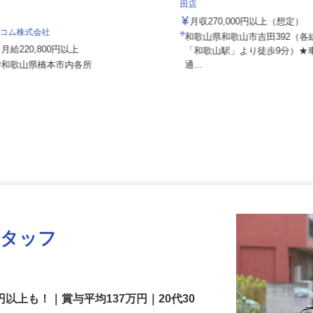
株式会社 すき家 関西支社／和
田店
月収270,000円以上（想定
セコム株式会社
和歌山県和歌山市吉田392（
月給220,800円以上
「和歌山駅」より徒歩9分）
和歌山県橋本市内各所
通...
スタッフ